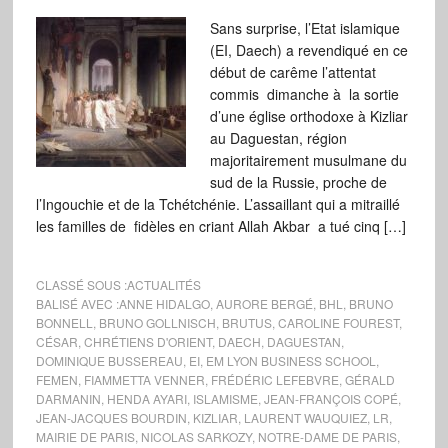
Sans surprise, l’Etat islamique
(EI, Daech) a revendiqué en ce
début de carême l’attentat
commis dimanche à la sortie
d’une église orthodoxe à Kizliar
au Daguestan, région
majoritairement musulmane du
sud de la Russie, proche de
l’Ingouchie et de la Tchétchénie. L’assaillant qui a mitraillé
les familles de fidèles en criant Allah Akbar a tué cinq […]
CLASSÉ SOUS :
ACTUALITÉS
BALISÉ AVEC :
ANNE HIDALGO
,
AURORE BERGÉ
,
BHL
,
BRUNO
BONNELL
,
BRUNO GOLLNISCH
,
BRUTUS
,
CAROLINE FOUREST
,
CÉSAR
,
CHRÉTIENS D'ORIENT
,
DAECH
,
DAGUESTAN
,
DOMINIQUE BUSSEREAU
,
EI
,
EM LYON BUSINESS SCHOOL
,
FEMEN
,
FIAMMETTA VENNER
,
FRÉDÉRIC LEFEBVRE
,
GÉRALD
DARMANIN
,
HENDA AYARI
,
ISLAMISME
,
JEAN-FRANÇOIS COPÉ
,
JEAN-JACQUES BOURDIN
,
KIZLIAR
,
LAURENT WAUQUIEZ
,
LR
,
MAIRIE DE PARIS
,
NICOLAS SARKOZY
,
NOTRE-DAME DE PARIS
,