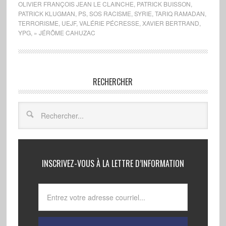
OLIVIER FRANÇOIS JEAN LE CLAINCHE
,
PATRICK BUISSON
,
PATRICK KLUGMAN
,
PS
,
SOS RACISME
,
SYRIE
,
TARIQ RAMADAN
,
TERRORISME
,
UEJF
,
VALÉRIE PÉCRESSE
,
XAVIER BERTRAND
,
YPG
,
» JÉRÔME CAHUZAC
RECHERCHER
INSCRIVEZ-VOUS À LA LETTRE D’INFORMATION