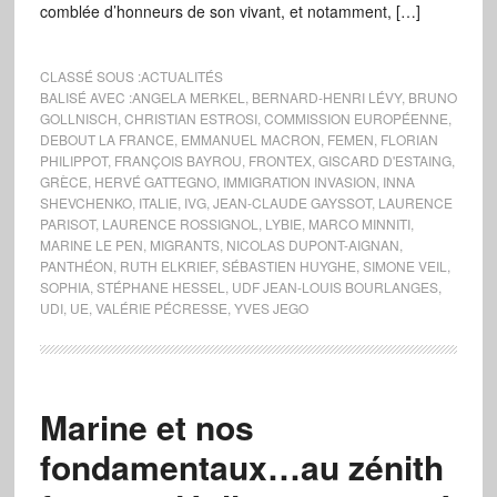
comblée d’honneurs de son vivant, et notamment, […]
CLASSÉ SOUS :
ACTUALITÉS
BALISÉ AVEC :
ANGELA MERKEL
,
BERNARD-HENRI LÉVY
,
BRUNO
GOLLNISCH
,
CHRISTIAN ESTROSI
,
COMMISSION EUROPÉENNE
,
DEBOUT LA FRANCE
,
EMMANUEL MACRON
,
FEMEN
,
FLORIAN
PHILIPPOT
,
FRANÇOIS BAYROU
,
FRONTEX
,
GISCARD D'ESTAING
,
GRÈCE
,
HERVÉ GATTEGNO
,
IMMIGRATION INVASION
,
INNA
SHEVCHENKO
,
ITALIE
,
IVG
,
JEAN-CLAUDE GAYSSOT
,
LAURENCE
PARISOT
,
LAURENCE ROSSIGNOL
,
LYBIE
,
MARCO MINNITI
,
MARINE LE PEN
,
MIGRANTS
,
NICOLAS DUPONT-AIGNAN
,
PANTHÉON
,
RUTH ELKRIEF
,
SÉBASTIEN HUYGHE
,
SIMONE VEIL
,
SOPHIA
,
STÉPHANE HESSEL
,
UDF JEAN-LOUIS BOURLANGES
,
UDI
,
UE
,
VALÉRIE PÉCRESSE
,
YVES JEGO
Marine et nos
fondamentaux…au zénith