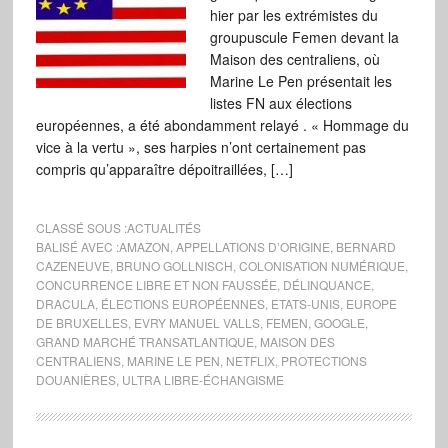
hier par les extrémistes du
groupuscule Femen devant la
Maison des centraliens, où
Marine Le Pen présentait les
listes FN aux élections
européennes, a été abondamment relayé . « Hommage du
vice à la vertu », ses harpies n’ont certainement pas
compris qu’apparaître dépoitraillées, […]
CLASSÉ SOUS :
ACTUALITÉS
BALISÉ AVEC :
AMAZON
,
APPELLATIONS D’ORIGINE
,
BERNARD
CAZENEUVE
,
BRUNO GOLLNISCH
,
COLONISATION NUMÉRIQUE
,
CONCURRENCE LIBRE ET NON FAUSSÉE
,
DÉLINQUANCE
,
DRACULA
,
ÉLECTIONS EUROPÉENNES
,
ETATS-UNIS
,
EUROPE
DE BRUXELLES
,
EVRY MANUEL VALLS
,
FEMEN
,
GOOGLE
,
GRAND MARCHÉ TRANSATLANTIQUE
,
MAISON DES
CENTRALIENS
,
MARINE LE PEN
,
NETFLIX
,
PROTECTIONS
DOUANIÈRES
,
ULTRA LIBRE-ÉCHANGISME