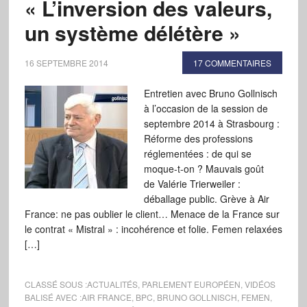
« L’inversion des valeurs,
un système délétère »
16 SEPTEMBRE 2014
17 COMMENTAIRES
Entretien avec Bruno Gollnisch
à l’occasion de la session de
septembre 2014 à Strasbourg :
Réforme des professions
réglementées : de qui se
moque-t-on ? Mauvais goût
de Valérie Trierweiler :
déballage public. Grève à Air
France: ne pas oublier le client… Menace de la France sur
le contrat « Mistral » : incohérence et folie. Femen relaxées
[…]
CLASSÉ SOUS :
ACTUALITÉS
,
PARLEMENT EUROPÉEN
,
VIDÉOS
BALISÉ AVEC :
AIR FRANCE
,
BPC
,
BRUNO GOLLNISCH
,
FEMEN
,