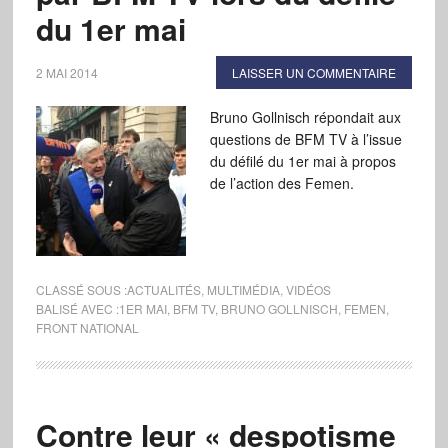
du 1er mai
2 MAI 2014
LAISSER UN COMMENTAIRE
Bruno Gollnisch répondait aux
questions de BFM TV à l’issue
du défilé du 1er mai à propos
de l’action des Femen.
CLASSÉ SOUS :
ACTUALITÉS
,
MULTIMÉDIA
,
VIDÉOS
BALISÉ AVEC :
1ER MAI
,
BFM TV
,
BRUNO GOLLNISCH
,
FEMEN
,
FRONT NATIONAL
Contre leur « despotisme