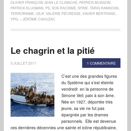
OLIVIER FRANÇOIS JEAN LE CLAINCHE
,
PATRICK BUISSON
,
PATRICK KLUGMAN
,
PS
,
SOS RACISME
,
SYRIE
,
TARIQ RAMADAN
,
TERRORISME
,
UEJF
,
VALÉRIE PÉCRESSE
,
XAVIER BERTRAND
,
YPG
,
» JÉRÔME CAHUZAC
Le chagrin et la pitié
3 JUILLET 2017
1 COMMENTAIRE
C’est une des grandes figures
du Système qui s’est éteinte
vendredi en la personne de
Simone Veil; paix à son âme.
Née en 1927, déportée très
jeune, sa vie ne fut pas
épargnée par les drames
personnels. Elle est devenue
ces dernières décennies une sainte et icône républicaine,