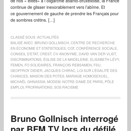
de nos « élites» à l oligarchie atlanto-bruxelloise, la France
continue de glisser inexorablement vers l’abîme. Et
ce gouvernement de gauche de prendre les Français pour
de sombres crétins. […]
CLASSÉ SOUS :
ACTUALITÉS
BALISÉ AVEC :
BRUNO GOLLNISCH
,
CENTRE DE RECHERCHE
EN ÉCONOMIE ET STATISTIQUES
,
CGT
,
CONFÉRENCE SOCIALE
,
CONSEIL D'ETAT
,
CREST
,
CV ANONYME
,
DAVID VAN DER VLIST
,
DISCRIMINATIONS
,
ÉGLISE DE LA MADELEINE
,
ELISABETH LÉVY
,
FEMEN
,
FO SOLIDAIRES
,
FRANÇOIS REBSAMEN
,
FSU
,
GEOFFROY DIDIER
,
JACQUES CHIRAC
,
LOI SUR L’ÉGALITÉ DES
CHANCES
,
MAISON DES POTES
,
MARIAGE HOMOSEXUEL
,
MICHAËL GHNASSIA
,
MODEM
,
NOTRE-DAME DE PARIS
,
PÔLE
EMPLOI
,
PROFANATIONS
,
SOS RACISME
Bruno Gollnisch interrogé
par BFM TV lors du défilé