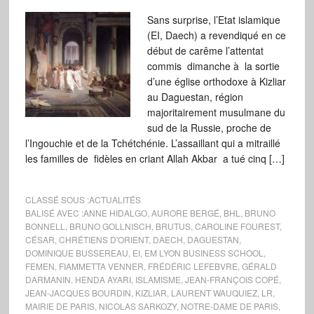
Sans surprise, l’Etat islamique
(EI, Daech) a revendiqué en ce
début de carême l’attentat
commis dimanche à la sortie
d’une église orthodoxe à Kizliar
au Daguestan, région
majoritairement musulmane du
sud de la Russie, proche de
l’Ingouchie et de la Tchétchénie. L’assaillant qui a mitraillé
les familles de fidèles en criant Allah Akbar a tué cinq […]
CLASSÉ SOUS :
ACTUALITÉS
BALISÉ AVEC :
ANNE HIDALGO
,
AURORE BERGÉ
,
BHL
,
BRUNO
BONNELL
,
BRUNO GOLLNISCH
,
BRUTUS
,
CAROLINE FOUREST
,
CÉSAR
,
CHRÉTIENS D'ORIENT
,
DAECH
,
DAGUESTAN
,
DOMINIQUE BUSSEREAU
,
EI
,
EM LYON BUSINESS SCHOOL
,
FEMEN
,
FIAMMETTA VENNER
,
FRÉDÉRIC LEFEBVRE
,
GÉRALD
DARMANIN
,
HENDA AYARI
,
ISLAMISME
,
JEAN-FRANÇOIS COPÉ
,
JEAN-JACQUES BOURDIN
,
KIZLIAR
,
LAURENT WAUQUIEZ
,
LR
,
MAIRIE DE PARIS
,
NICOLAS SARKOZY
,
NOTRE-DAME DE PARIS
,