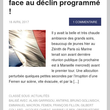
face au déclin programmé
!
18 AVRIL 2017
1 COMMENTAIRE
Il y avait la belle et très chaude
ambiance des grands soirs,
beaucoup de jeunes hier au
Zénith de Paris où Marine
tenait son avant dernière
réunion publique (la prochaine
est à Marseille mercredi) avant
le premier tour. Une allocution
perturbée quelques petites secondes par l’irruption d’une
Femen sur scène, vite évacuée, et par la […]
CLASSÉ SOUS :
ACTUALITÉS
BALISÉ AVEC :
ALAIN GARRIGOU
,
ANTIIFAS
,
BRUNO GOLLNISCH
,
EMMANUEL MACRON
,
FEMEN
,
FRANÇOIS FILLON
,
GILBERT
COLLARD
,
JACQUES CHIRAC
,
MARINE LE PEN
,
OBSERVATOIRE