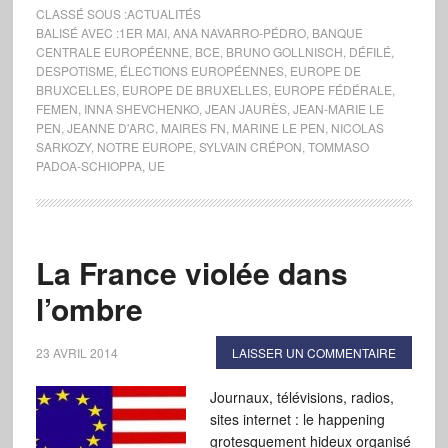
CLASSÉ SOUS :
ACTUALITÉS
BALISÉ AVEC :
1ER MAI
,
ANA NAVARRO-PÉDRO
,
BANQUE
CENTRALE EUROPÉENNE
,
BCE
,
BRUNO GOLLNISCH
,
DÉFILÉ
,
DESPOTISME
,
ÉLECTIONS EUROPÉENNES
,
EUROPE DE
BRUXCELLES
,
EUROPE DE BRUXELLES
,
EUROPE FÉDÉRALE
,
FEMEN
,
INNA SHEVCHENKO
,
JEAN JAURÈS
,
JEAN-MARIE LE
PEN
,
JEANNE D'ARC
,
MAIRES FN
,
MARINE LE PEN
,
NICOLAS
SARKOZY
,
NOTRE EUROPE
,
SYLVAIN CRÉPON
,
TOMMASO
PADOA-SCHIOPPA
,
UE
La France violée dans
l’ombre
23 AVRIL 2014
LAISSER UN COMMENTAIRE
Journaux, télévisions, radios,
sites internet : le happening
grotesquement hideux organisé