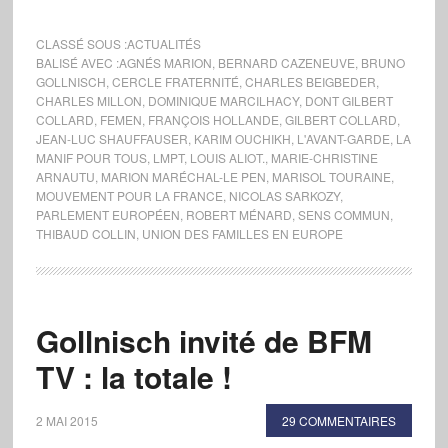
CLASSÉ SOUS :
ACTUALITÉS
BALISÉ AVEC :
AGNÉS MARION
,
BERNARD CAZENEUVE
,
BRUNO
GOLLNISCH
,
CERCLE FRATERNITÉ
,
CHARLES BEIGBEDER
,
CHARLES MILLON
,
DOMINIQUE MARCILHACY
,
DONT GILBERT
COLLARD
,
FEMEN
,
FRANÇOIS HOLLANDE
,
GILBERT COLLARD
,
JEAN-LUC SHAUFFAUSER
,
KARIM OUCHIKH
,
L'AVANT-GARDE
,
LA
MANIF POUR TOUS
,
LMPT
,
LOUIS ALIOT.
,
MARIE-CHRISTINE
ARNAUTU
,
MARION MARÉCHAL-LE PEN
,
MARISOL TOURAINE
,
MOUVEMENT POUR LA FRANCE
,
NICOLAS SARKOZY
,
PARLEMENT EUROPÉEN
,
ROBERT MÉNARD
,
SENS COMMUN
,
THIBAUD COLLIN
,
UNION DES FAMILLES EN EUROPE
Gollnisch invité de BFM
TV : la totale !
2 MAI 2015
29 COMMENTAIRES