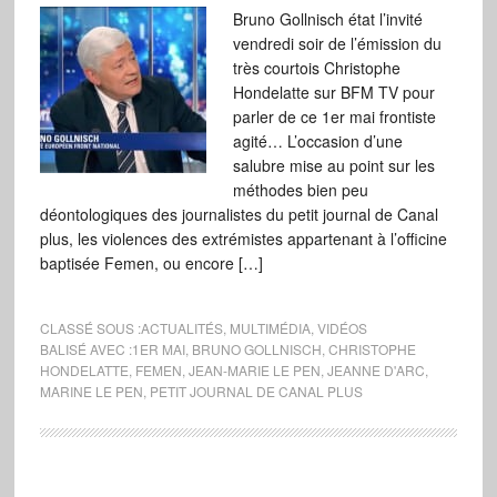
Bruno Gollnisch état l’invité
vendredi soir de l’émission du
très courtois Christophe
Hondelatte sur BFM TV pour
parler de ce 1er mai frontiste
agité… L’occasion d’une
salubre mise au point sur les
méthodes bien peu
déontologiques des journalistes du petit journal de Canal
plus, les violences des extrémistes appartenant à l’officine
baptisée Femen, ou encore […]
CLASSÉ SOUS :
ACTUALITÉS
,
MULTIMÉDIA
,
VIDÉOS
BALISÉ AVEC :
1ER MAI
,
BRUNO GOLLNISCH
,
CHRISTOPHE
HONDELATTE
,
FEMEN
,
JEAN-MARIE LE PEN
,
JEANNE D'ARC
,
MARINE LE PEN
,
PETIT JOURNAL DE CANAL PLUS