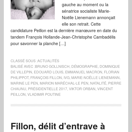
gauche au moment ou la
sénatrice socialiste Marie-
Noëlle Lienemann annonçait
elle son retrait. Cette
candidature Peillon est la dernière manœuvre en date du
tandem François Hollande-Jean-Christophe Cambadélis
pour savonner la planche […]
CLASSÉ SOUS :
ACTUALITÉS
BALISÉ AVEC :
BRUNO GOLLNISCH
,
DÉMOGRAPHIE
,
DOMINIQUE
DE VILLEPIN
,
EDOUARD LOUIS
,
EMMANUEL MACRON
,
FLORIAN
PHILIPPOT
,
FRANÇOIS FILLON
,
IVG
,
MARIE-NOËLLE LIENEMANN
,
MARINE LE PEN
,
MARION MARÉCHAL-LE PEN
,
NATALITÉ
,
PIERRE
CHAUNU
,
PRÉSIDENTIELLE 2017
,
VIKTOR ORBAN
,
VINCENT
PEILLON
,
VLADIMIR POUTINE
Fillon, délit d’entrave à