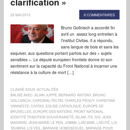
clarification »
26 MAI 2015
6 COMMENTAIRES
Bruno Gollnisch a accordé fin
avril un assez long entretien à
l’institut Civitas. Il a répondu,
sans langue de bois et sans les
esquiver, aux questions portant parfois sur des « sujets
sensibles ». Le député européen frontiste donne ici son
sentiment sur la capacité du Front National à incarner une
résistance à la culture de mort […]
CLASSÉ SOUS :
ACTUALITÉS
BALISÉ AVEC :
ALAIN JUPPÉ
,
BERNARD ANTONY
,
BRUNO
GOLLNISCH
,
CARDINAL FELTIN
,
CHARLES PÉGUY
,
CHRISTIAN
VANNESTE
,
CIVITAS
,
EGLISE CATHOLIQUE
,
EUROPE DE
BRUXELLES
,
EUROPE DES NATIONS
,
FRONT NATIONAL
,
IDENTITÉ TRADITION SOUVERAINETÉ
,
ISLAM
,
ITS
,
IVG
,
JEAN
MADIRAN
,
JEAN-MARIE LE PEN
,
JOBBIK
,
LAÏCISME
,
LAÏCITÉ
,
LOI
TAUBIRA
,
LOI VEIL
,
MARIAGE HOMOSEXUEL
,
MARIAGE POUR