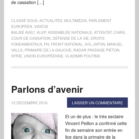
de cassation […]
CLASSÉ SOUS :
ACTUALITÉS
,
MULTIMÉDIA
,
PARLEMENT
EUROPÉEN
,
VIDÉOS
BALISÉ AVEC :
ALEP
,
ASSEMBLÉE NATIONALE
,
ATTENTAT
,
CAIRE
,
COUR DE CASSATION
,
DÉFENSE DE LA VIE
,
DROITS
FONDAMENTAUX
,
FN
,
FRONT NATIONAL
,
IVG
,
JAPON
,
MANUEL
VALLS
,
PRIMAIRE DE LA GAUCHE
,
RADAR PASSAGE PIÉTON
,
SYRIE
,
UNION EUROPÉENNE
,
VLADIMIR POUTINE
Parlons d’avenir
12 DÉCEMBRE 2016
LAISSER UN COMMENTAIRE
Et un de plus : le très sectaire
Vincent Peillon a confirmé cette
fin de semaine son entrée en
lice dans la primaire de la