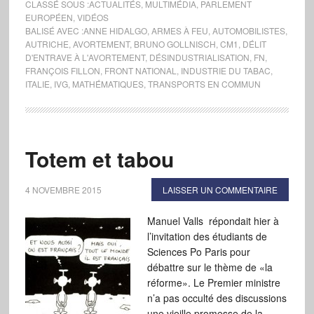
CLASSÉ SOUS :
ACTUALITÉS
,
MULTIMÉDIA
,
PARLEMENT
EUROPÉEN
,
VIDÉOS
BALISÉ AVEC :
ANNE HIDALGO
,
ARMES À FEU
,
AUTOMOBILISTES
,
AUTRICHE
,
AVORTEMENT
,
BRUNO GOLLNISCH
,
CM1
,
DÉLIT
D'ENTRAVE À L'AVORTEMENT
,
DÉSINDUSTRIALISATION
,
FN
,
FRANÇOIS FILLON
,
FRONT NATIONAL
,
INDUSTRIE DU TABAC
,
ITALIE
,
IVG
,
MATHÉMATIQUES
,
TRANSPORTS EN COMMUN
Totem et tabou
4 NOVEMBRE 2015
LAISSER UN COMMENTAIRE
Manuel Valls répondait hier à
l’invitation des étudiants de
Sciences Po Paris pour
débattre sur le thème de «la
réforme». Le Premier ministre
n’a pas occulté des discussions
une vieille promesse de la