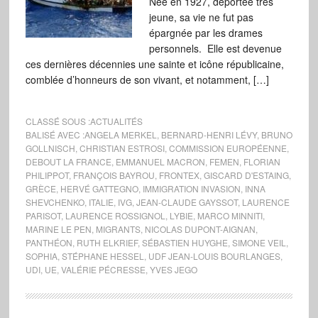
Née en 1927, déportée très
jeune, sa vie ne fut pas
épargnée par les drames
personnels. Elle est devenue
ces dernières décennies une sainte et icône républicaine,
comblée d’honneurs de son vivant, et notamment, […]
CLASSÉ SOUS :
ACTUALITÉS
BALISÉ AVEC :
ANGELA MERKEL
,
BERNARD-HENRI LÉVY
,
BRUNO
GOLLNISCH
,
CHRISTIAN ESTROSI
,
COMMISSION EUROPÉENNE
,
DEBOUT LA FRANCE
,
EMMANUEL MACRON
,
FEMEN
,
FLORIAN
PHILIPPOT
,
FRANÇOIS BAYROU
,
FRONTEX
,
GISCARD D'ESTAING
,
GRÈCE
,
HERVÉ GATTEGNO
,
IMMIGRATION INVASION
,
INNA
SHEVCHENKO
,
ITALIE
,
IVG
,
JEAN-CLAUDE GAYSSOT
,
LAURENCE
PARISOT
,
LAURENCE ROSSIGNOL
,
LYBIE
,
MARCO MINNITI
,
MARINE LE PEN
,
MIGRANTS
,
NICOLAS DUPONT-AIGNAN
,
PANTHÉON
,
RUTH ELKRIEF
,
SÉBASTIEN HUYGHE
,
SIMONE VEIL
,
SOPHIA
,
STÉPHANE HESSEL
,
UDF JEAN-LOUIS BOURLANGES
,
UDI
,
UE
,
VALÉRIE PÉCRESSE
,
YVES JEGO