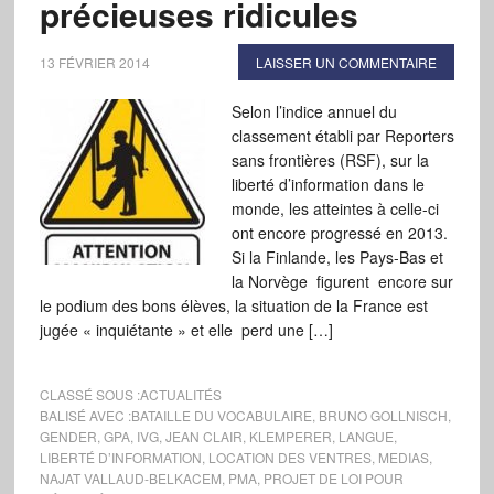
précieuses ridicules
13 FÉVRIER 2014
LAISSER UN COMMENTAIRE
Selon l’indice annuel du
classement établi par Reporters
sans frontières (RSF), sur la
liberté d’information dans le
monde, les atteintes à celle-ci
ont encore progressé en 2013.
Si la Finlande, les Pays-Bas et
la Norvège figurent encore sur
le podium des bons élèves, la situation de la France est
jugée « inquiétante » et elle perd une […]
CLASSÉ SOUS :
ACTUALITÉS
BALISÉ AVEC :
BATAILLE DU VOCABULAIRE
,
BRUNO GOLLNISCH
,
GENDER
,
GPA
,
IVG
,
JEAN CLAIR
,
KLEMPERER
,
LANGUE
,
LIBERTÉ D’INFORMATION
,
LOCATION DES VENTRES
,
MEDIAS
,
NAJAT VALLAUD-BELKACEM
,
PMA
,
PROJET DE LOI POUR