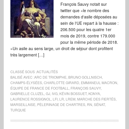
François Sauvy notait sur
twitter que «le nombre des
demandes d‘asile déposées au
sein de l‘UE repart à la hausse :
206.500 pour les quatre 1er
mois de 2019, contre 179.000
pour la même période de 2018.
»Un asile au sens large, un droit de séjour dont profitent
très largement […]
CLASSÉ SOUS :
ACTUALITÉS
BALISÉ AVEC :
ARC DE TRIOMPHE
,
BRUNO GOLLNISCH
,
CHAMPS-ÉLYSÉES
,
CHARLOTTE GIRARD
,
EMMANEUL MACRON
,
ÉQUIPE DE FRANCE DE FOOTBALL
,
FRANÇOIS SAUVY
,
GABRIELLE CLUZEL
,
GJ
,
IVG
,
KÉVIN BOSSUET
,
KONYA
,
LAURENCE ROSSIGNOL
,
LFI
,
LR
,
LREM
,
MARCHE DES FIERTÉS
,
MARSEILLAISE
,
PÈLERINAGE DE CHARTRES
,
RN
,
SÉNAT
,
TURQUIE