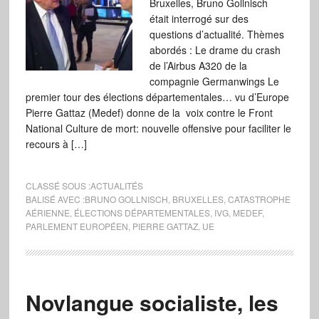
Bruxelles, Bruno Gollnisch
était interrogé sur des
questions d’actualité. Thèmes
abordés : Le drame du crash
de l’Airbus A320 de la
compagnie Germanwings Le
premier tour des élections départementales… vu d’Europe
Pierre Gattaz (Medef) donne de la voix contre le Front
National Culture de mort: nouvelle offensive pour faciliter le
recours à […]
CLASSÉ SOUS :
ACTUALITÉS
BALISÉ AVEC :
BRUNO GOLLNISCH
,
BRUXELLES
,
CATASTROPHE
AÉRIENNE
,
ÉLECTIONS DÉPARTEMENTALES
,
IVG
,
MEDEF
,
PARLEMENT EUROPÉEN
,
PIERRE GATTAZ
,
UE
Novlangue socialiste, les