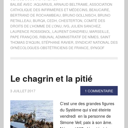
BALISÉ AVEC :
AQUARIUS
,
ARNAUD BELTRAME
,
ASSOCIATION
CATHOLIQUE DES INFIRMIÈRES ET MÉDECINS
,
BEAUCAIRE
,
BERTRAND DE ROCHAMBEAU
,
BRUNO GOLLNISCH
,
BRUNO
RETAILLEAU
,
BURQA
,
CEDH
,
CHESTERTON
,
COMITÉ DES
DROITS DE L’HOMME DE L’ONU
,
IVG
,
JULIEN SANCHEZ
,
LAURENCE ROSSIGNOL
,
LAURENT DANDRIEU
,
MARSEILLE
,
PAPE FRANÇOIS
,
RIBUNAL ADMINISTRATIF DE NÎMES
,
SAINT
THOMAS D'AQUIN
,
STÉPHANE RAVIER
,
SYNDICAT NATIONAL DES
GYNÉCOLOGUES-OBSTÉTRICIENS DE FRANCE
,
SYNGOF
Le chagrin et la pitié
3 JUILLET 2017
1 COMMENTAIRE
C’est une des grandes figures
du Système qui s’est éteinte
vendredi en la personne de
Simone Veil; paix à son âme.