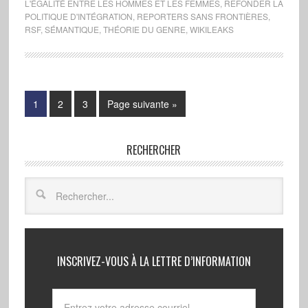
L'ÉGALITÉ ENTRE LES HOMMES ET LES FEMMES
,
REFONDER LA
POLITIQUE D'INTÉGRATION
,
REPORTERS SANS FRONTIÈRES
,
RSF
,
SÉMANTIQUE
,
THÉORIE DU GENRE
,
WIKILEAKS
1
2
3
Page suivante »
RECHERCHER
INSCRIVEZ-VOUS À LA LETTRE D’INFORMATION