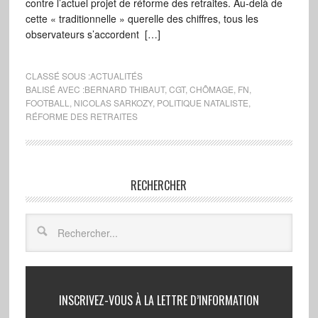
contre l’actuel projet de réforme des retraites. Au-delà de
cette « traditionnelle » querelle des chiffres, tous les
observateurs s’accordent […]
CLASSÉ SOUS :
ACTUALITÉS
BALISÉ AVEC :
BERNARD THIBAUT
,
CGT
,
CHÔMAGE
,
FN
,
FOOTBALL
,
NICOLAS SARKOZY
,
POLITIQUE NATALISTE
,
RÉFORME DES RETRAITES
RECHERCHER
INSCRIVEZ-VOUS À LA LETTRE D’INFORMATION