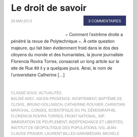
Le droit de savoir
29 MAI 2013
3 COMMENTAIRES
» Comment l’extrême droite a
pénétré la revue de Polytechnique ». À cette question
majeure, qui fait bien évidemment froid dans le dos des
citoyens du monde et des humanistes, la jeune journaliste
Florencia Rovira Torres, consacrait un long article sur le
site de Rue 89 il y a quelques jours. Ainsi, le nom de
l’universitaire Catherine […]
CLASSÉ SOUS :
ACTUALITÉS
BALISÉ AVEC :
AIX-EN-PROVENCE
,
AVORTEMENT
,
BAPTÊME DE
CLOVIS.
,
BRUNO GOLLNISCH
,
CATHERINE ROUVIER
,
CHRISTIAN
MARCHAL
,
CONSEIL SCIENTIFIQUE DU FN
,
DÉMOGRAPHIE
,
FLORENCIA ROVIRA TORRES
,
FRONT NATIONAL
,
IGP
,
IMMIGRATION DE PEUPLEMENT
,
INDÉPENDANCE ET LIBERTÉS
,
INSTITUT DE GÉOPOLITIQUE DES POPULATIONS
,
IVG
,
JEAN-
CLAUDE PRAGER
,
LAURENT BILLÈS-GARABÉDIAN
,
MICHÈLE