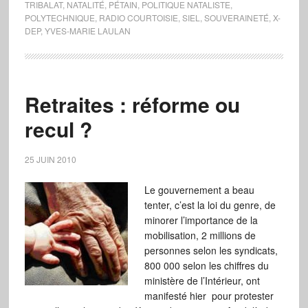
TRIBALAT
,
NATALITÉ
,
PÉTAIN
,
POLITIQUE NATALISTE
,
POLYTECHNIQUE
,
RADIO COURTOISIE
,
SIEL
,
SOUVERAINETÉ
,
X-
DEP
,
YVES-MARIE LAULAN
Retraites : réforme ou
recul ?
25 JUIN 2010
Le gouvernement a beau
tenter, c’est la loi du genre, de
minorer l’importance de la
mobilisation, 2 millions de
personnes selon les syndicats,
800 000 selon les chiffres du
ministère de l’Intérieur, ont
manifesté hier pour protester