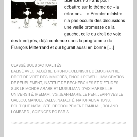
Sciences Po Paris pour
débattre sur le thème de «la
réforme». Le Premier ministre
n’a pas occulté des discussions
une vieille promesse de la
gauche, celle du droit de vote
des immigrés, déjà contenue dans la programme de
François Mitterrand et qui figurait aussi en bonne […]
CLASSÉ SOUS :
ACTUALITÉS
BALISÉ AVEC :
ALGÉRIE
,
BRUNO GOLLNISCH
,
DÉMOGRAPHIE
,
DROIT DE VOTE DES IMMIGRÉS
,
ENOCH POWELL
,
IMMIGRATION
DE PEUPLEMENT
,
INSTITUT DE RECHERCHES ET D’ÉTUDES
SUR LE MONDE ARABE ET MUSULMAN D’AIX-MARSEILLE
UNIVERSITÉ
,
IREMAM
,
IVG
,
JEAN-MARIE LE PEN
,
JEAN-YVES LE
GALLOU
,
MANUEL VALLS
,
NATALITÉ
,
NATURALISATIONS
,
POLITIQUE NATALISTE
,
REGROUPEMENT FAMILIAL
,
ROLAND
LOMBARDI
,
SCIENCES PO PARIS