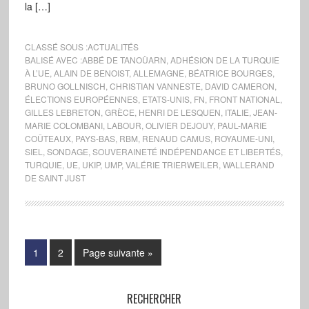
la […]
CLASSÉ SOUS :
ACTUALITÉS
BALISÉ AVEC :
ABBÉ DE TANOÜARN
,
ADHÉSION DE LA TURQUIE
À L’UE
,
ALAIN DE BENOIST
,
ALLEMAGNE
,
BÉATRICE BOURGES
,
BRUNO GOLLNISCH
,
CHRISTIAN VANNESTE
,
DAVID CAMERON
,
ÉLECTIONS EUROPÉENNES
,
ETATS-UNIS
,
FN
,
FRONT NATIONAL
,
GILLES LEBRETON
,
GRÈCE
,
HENRI DE LESQUEN
,
ITALIE
,
JEAN-
MARIE COLOMBANI
,
LABOUR
,
OLIVIER DEJOUY
,
PAUL-MARIE
COÛTEAUX
,
PAYS-BAS
,
RBM
,
RENAUD CAMUS
,
ROYAUME-UNI
,
SIEL
,
SONDAGE
,
SOUVERAINETÉ INDÉPENDANCE ET LIBERTÉS
,
TURQUIE
,
UE
,
UKIP
,
UMP
,
VALÉRIE TRIERWEILER
,
WALLERAND
DE SAINT JUST
1
2
Page suivante »
RECHERCHER