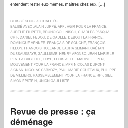
entendent rester eux-mêmes, maîtres chez eux. […]
CLASSÉ SOUS :
ACTUALITÉS
BALISÉ AVEC :
ALAIN JUPPÉ
,
APF ; AGIR POUR LA FRANCE
,
AURÉLIE FILIPETTI
,
BRUNO GOLLNISCH
,
CHARLES PASQUA
,
CRIF
,
DANIEL FEDOU
,
DE GAULLE
,
DEBOUT LA FRANCE
,
DOMINIQUE VENNER
,
FRANÇAIS DE SOUCHE
,
FRANÇOIS
FILLON
,
FRANÇOIS HOLLANDE LAURA SLIMANI
,
GAËTAN
DUSSAUSSAYE
,
GAULLISME
,
HENRY AFONSO
,
JEAN-MARIE LE
PEN
,
LA CAGOULE
,
LIBYE
,
LOUIS ALIOT.
,
MARINE LE PEN
,
MOUVEMENT POUR LA FRANCE
,
MPF
,
NICOLAS DUPONT-
AIGNAN
,
NICOLAS SARKOZY
,
PAUL-MARIE COÛTEAUX
,
PHILIPPE
DE VILLIERS
,
RASSEMBLEMENT POUR LA FRANCE
,
RPF
,
SIEL
,
SIMON EPSTEIN
,
UNION GAULLISTE
Revue de presse : ça
déménage