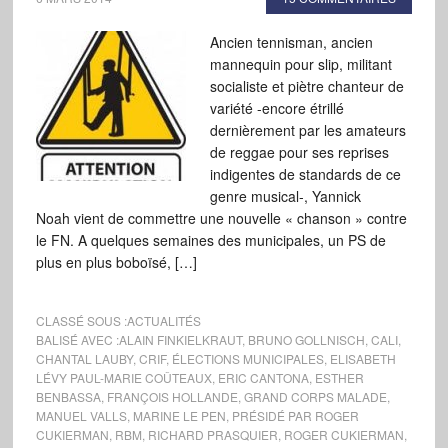
Ancien tennisman, ancien
mannequin pour slip, militant
socialiste et piètre chanteur de
variété -encore étrillé
dernièrement par les amateurs
de reggae pour ses reprises
indigentes de standards de ce
genre musical-, Yannick
Noah vient de commettre une nouvelle « chanson » contre
le FN. A quelques semaines des municipales, un PS de
plus en plus boboïsé, […]
CLASSÉ SOUS :
ACTUALITÉS
BALISÉ AVEC :
ALAIN FINKIELKRAUT
,
BRUNO GOLLNISCH
,
CALI
,
CHANTAL LAUBY
,
CRIF
,
ÉLECTIONS MUNICIPALES
,
ELISABETH
LÉVY PAUL-MARIE COÛTEAUX
,
ERIC CANTONA
,
ESTHER
BENBASSA
,
FRANÇOIS HOLLANDE
,
GRAND CORPS MALADE
,
MANUEL VALLS
,
MARINE LE PEN
,
PRÉSIDÉ PAR ROGER
CUKIERMAN
,
RBM
,
RICHARD PRASQUIER
,
ROGER CUKIERMAN
,