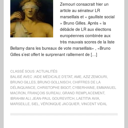
Zemouri consacrait hier un
article au sénateur LR
marseillais et « gaulliste social
» Bruno Gilles. Aprés « la
débâcle de LR aux élections
européennes combinée aux
très mauvais scores de la liste
Bellamy dans les bureaux de vote marseillais» , «Bruno
Gilles s’est offert le surprenant ralliement de […]
CLASSÉ SOUS :
ACTUALITÉS
BALISÉ AVEC :
AIDE MÉDICALE D'ETAT
,
AME
,
AZIZ ZEMOURI
,
BRUNO GILLES
,
BRUNO GOLLNISCH
,
CHIFFRES DE LA
DÉLINQUANCE
,
CHRISTOPHE BIGOT
,
CYBERHAINE
,
EMMANUEL
MACRON
,
FRANÇOIS SUREAU
,
GRAND REMPLACEMENT
,
IBRAHIM ALI
,
JEAN-PAUL GOUREVITCH
,
LAETITIA AVIA
,
MARSEILLE
,
SIEL
,
VÉRONIQUE JACQUIER
,
VINCENT VIDAL