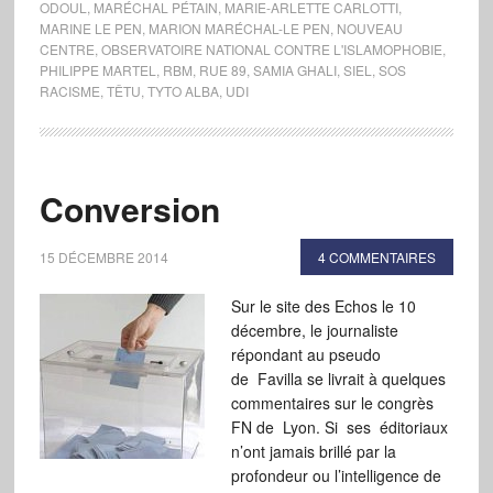
ODOUL
,
MARÉCHAL PÉTAIN
,
MARIE-ARLETTE CARLOTTI
,
MARINE LE PEN
,
MARION MARÉCHAL-LE PEN
,
NOUVEAU
CENTRE
,
OBSERVATOIRE NATIONAL CONTRE L'ISLAMOPHOBIE
,
PHILIPPE MARTEL
,
RBM
,
RUE 89
,
SAMIA GHALI
,
SIEL
,
SOS
RACISME
,
TÊTU
,
TYTO ALBA
,
UDI
Conversion
15 DÉCEMBRE 2014
4 COMMENTAIRES
Sur le site des Echos le 10
décembre, le journaliste
répondant au pseudo
de Favilla se livrait à quelques
commentaires sur le congrès
FN de Lyon. Si ses éditoriaux
n’ont jamais brillé par la
profondeur ou l’intelligence de