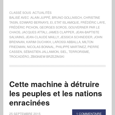
CLASSÉ SOUS :
ACTUALITÉS
BALISÉ AVEC :
ALAIN JUPPÉ
,
BRUNO GOLLNISCH
,
CHRISTINE
TASIN
,
EDWARD BERNAYS
,
EI
,
ETAT ISLAMIQUE
,
FRÉDÉRIC LAYE
,
FRÉDÉRIC PICHON
,
GEORGES SOROS
,
GOUVERNER PAR LE
CHAOS
,
JACQUES ATTALI
,
JAMES CLAPPER
,
JEAN-BAPTISTE
SALVAING
,
JEAN-CLAUDE MAILLY
,
JESSICA SCHNEIDER
,
JOHN
BRENNAN
,
KARIM OUCHIKH
,
LAROSSI ABBALLA
,
MILTON
FRIEDMAN
,
NICOLAS BONNAL
,
PHILIPPE MARTINEZ
,
PIERRE
CASSEN
,
SÉBASTIEN JALLAMION
,
SIEL
,
TERRORISME
,
TROCADÉRO
,
ZBIGNIEW BRZEZINSKI
Cette machine à détruire
les peuples et les nations
enracinées
25 SEPTEMBRE 2015
1 COMMENTAIRE