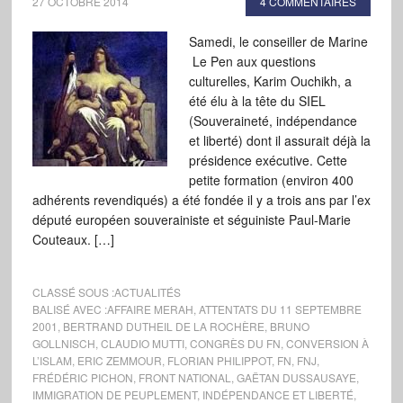
27 OCTOBRE 2014
4 COMMENTAIRES
Samedi, le conseiller de Marine
Le Pen aux questions
culturelles, Karim Ouchikh, a
été élu à la tête du SIEL
(Souveraineté, indépendance
et liberté) dont il assurait déjà la
présidence exécutive. Cette
petite formation (environ 400
adhérents revendiqués) a été fondée il y a trois ans par l’ex
député européen souverainiste et séguiniste Paul-Marie
Couteaux. […]
CLASSÉ SOUS :
ACTUALITÉS
BALISÉ AVEC :
AFFAIRE MERAH
,
ATTENTATS DU 11 SEPTEMBRE
2001
,
BERTRAND DUTHEIL DE LA ROCHÈRE
,
BRUNO
GOLLNISCH
,
CLAUDIO MUTTI
,
CONGRÈS DU FN
,
CONVERSION À
L’ISLAM
,
ERIC ZEMMOUR
,
FLORIAN PHILIPPOT
,
FN
,
FNJ
,
FRÉDÉRIC PICHON
,
FRONT NATIONAL
,
GAËTAN DUSSAUSAYE
,
IMMIGRATION DE PEUPLEMENT
,
INDÉPENDANCE ET LIBERTÉ
,