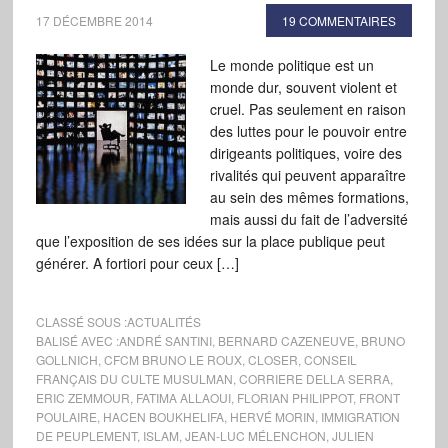
17 DÉCEMBRE 2014
19 COMMENTAIRES
Le monde politique est un
monde dur, souvent violent et
cruel. Pas seulement en raison
des luttes pour le pouvoir entre
dirigeants politiques, voire des
rivalités qui peuvent apparaître
au sein des mêmes formations,
mais aussi du fait de l’adversité
que l’exposition de ses idées sur la place publique peut
générer. A fortiori pour ceux […]
CLASSÉ SOUS :
ACTUALITÉS
BALISÉ AVEC :
ANDRÉ SANTINI
,
BERNARD CAZENEUVE
,
BRUNO
GOLLNICH
,
CFCM BRUNO LE ROUX
,
CLOSER
,
CONSEIL
FRANÇAIS DU CULTE MUSULMAN
,
CORRIERE DELLA SERRA
,
ERIC ZEMMOUR
,
FATIMA ALLAOUI
,
FLORIAN PHILIPPOT
,
FRONT
POULAIRE
,
HACEN BOUKHELIFA
,
HERVÉ MORIN
,
IMMIGRATION
DE PEUPLEMENT
,
ISLAM
,
JEAN-LUC MÉLENCHON
,
JULIEN