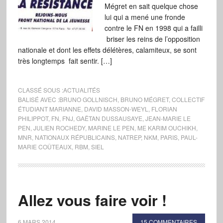
Mégret en sait quelque chose
lui qui a mené une fronde
contre le FN en 1998 qui a failli
briser les reins de l’opposition
nationale et dont les effets délétères, calamiteux, se sont
très longtemps fait sentir. […]
CLASSÉ SOUS :
ACTUALITÉS
BALISÉ AVEC :
BRUNO GOLLNISCH
,
BRUNO MÉGRET
,
COLLECTIF
ÉTUDIANT MARIANNE
,
DAVID MASSON-WEYL
,
FLORIAN
PHILIPPOT
,
FN
,
FNJ
,
GAËTAN DUSSAUSAYE
,
JEAN-MARIE LE
PEN
,
JULIEN ROCHEDY
,
MARINE LE PEN
,
ME KARIM OUCHIKH
,
MNR
,
NATIONAUX RÉPUBLICAINS
,
NATREP
,
NKM
,
PARIS
,
PAUL-
MARIE COÛTEAUX
,
RBM
,
SIEL
Allez vous faire voir !
6 MARS 2014
15 COMMENTAIRES