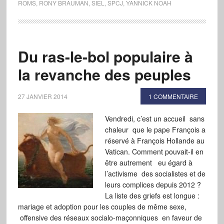
ROMS
,
RONY BRAUMAN
,
SIEL
,
SPCJ
,
YANNICK NOAH
Du ras-le-bol populaire à
la revanche des peuples
27 JANVIER 2014
1 COMMENTAIRE
Vendredi, c’est un accueil sans
chaleur que le pape François a
réservé à François Hollande au
Vatican. Comment pouvait-il en
être autrement eu égard à
l’activisme des socialistes et de
leurs complices depuis 2012 ?
La liste des griefs est longue :
mariage et adoption pour les couples de même sexe,
offensive des réseaux socialo-maçonniques en faveur de