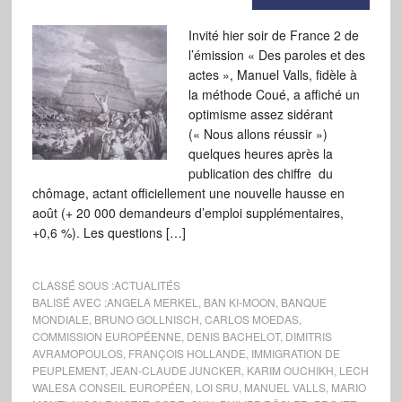
Invité hier soir de France 2 de
l’émission « Des paroles et des
actes », Manuel Valls, fidèle à
la méthode Coué, a affiché un
optimisme assez sidérant
(« Nous allons réussir »)
quelques heures après la
publication des chiffre du
chômage, actant officiellement une nouvelle hausse en
août (+ 20 000 demandeurs d’emploi supplémentaires,
+0,6 %). Les questions […]
CLASSÉ SOUS :
ACTUALITÉS
BALISÉ AVEC :
ANGELA MERKEL
,
BAN KI-MOON
,
BANQUE
MONDIALE
,
BRUNO GOLLNISCH
,
CARLOS MOEDAS
,
COMMISSION EUROPÉENNE
,
DENIS BACHELOT
,
DIMITRIS
AVRAMOPOULOS
,
FRANÇOIS HOLLANDE
,
IMMIGRATION DE
PEUPLEMENT
,
JEAN-CLAUDE JUNCKER
,
KARIM OUCHIKH
,
LECH
WALESA CONSEIL EUROPÉEN
,
LOI SRU
,
MANUEL VALLS
,
MARIO