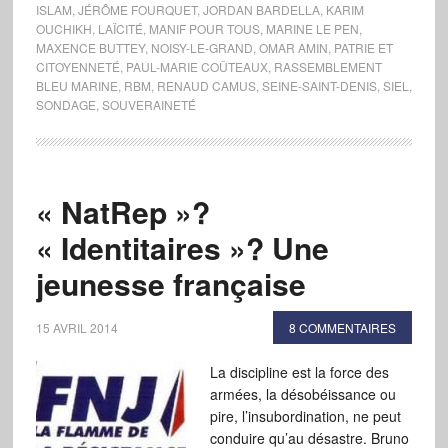
ISLAM
,
JÉRÔME FOURQUET
,
JORDAN BARDELLA
,
KARIM
OUCHIKH
,
LAÏCITÉ
,
MANIF POUR TOUS
,
MARINE LE PEN
,
MAXENCE BUTTEY
,
NOISY-LE-GRAND
,
OMAR AMIN
,
PATRIE ET
CITOYENNETÉ
,
PAUL-MARIE COÛTEAUX
,
RASSEMBLEMENT
BLEU MARINE
,
RBM
,
RENAUD CAMUS
,
SEINE-SAINT-DENIS
,
SIEL
,
SONDAGE
,
SOUVERAINETÉ
« NatRep »?
« Identitaires »? Une
jeunesse française
15 AVRIL 2014
8 COMMENTAIRES
La discipline est la force des
armées, la désobéissance ou
pire, l’insubordination, ne peut
conduire qu’au désastre. Bruno