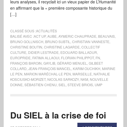
leurs analyses, il recyclait ici un vieux papier de L’Humanité
en affirmant que la « première composante historique du
[…]
CLASSÉ SOUS :
ACTUALITÉS
BALISÉ AVEC :
ACT UP
,
AUBE
,
AYMERIC CHAUPRADE
,
BEAUVAIS
,
BRUNO GOLLNISCH
,
BRUNO SUBTIL
,
CHRISTIAN VANNESTE
,
CHRISTINE BOUTIN
,
CHRISTINE LAGARDE
,
COLLECTIF
CULTURE
,
DIDIER LESTRADE
,
EDOUARD BALLADUR
,
EUROPRIDE
,
FATIMA ALLAOUI
,
FLORIAN PHILIPPOT
,
FN
,
FRANÇOIS BAROIN
,
GAYLIB
,
GÉRARD MENUEL
,
GILBEET
COLLARD
,
JEAN-FRANÇOIS MANCEL
,
KARIM OUCHIKH
,
MARINE
LE PEN
,
MARION MARÉCHAL-LE PEN
,
MARSEILLE
,
NATHALIE
KOSCIUSKO-MORIZET
,
NICOLAS SARKOZY
,
NKM
,
NOUVELLE
DONNE
,
SÉBASTIEN CHENU
,
SIEL
,
STEEVE BRIOIS
,
UMP
Du SIEL à la crise de foi