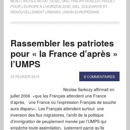
MONTI
,
NICOLE NOTAT
,
OCDE
,
ONU
,
PHILIPP RÖSLER
,
PROJET
POUR L'EUROPE À L'HORIZON 2030
,
SIEL
,
SOLIDARITÉ ET
RENOUVELLEMENT URBAINS
,
UNION EUROPÉENNE
Rassembler les patriotes
pour « la France d’après »
l’UMPS
25 FÉVRIER 2015
8 COMMENTAIRES
Nicolas Sarkozy affirmait en
juillet 2006 «que les Français attendent une France
d’après, une France où l’expression Français de souche
aura disparu». Les Français attendent surtout une
inversion des flux migratoires, l’arrêt de la politique
d’immigration de peuplement menée par l’UMPS qui
empêche toute assimilation, justement parce qu’ils