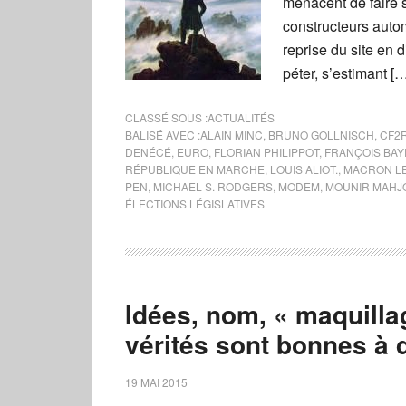
menacent de faire 
constructeurs autom
reprise du site en d
péter, s’estimant [
CLASSÉ SOUS :
ACTUALITÉS
BALISÉ AVEC :
ALAIN MINC
,
BRUNO GOLLNISCH
,
CF2
DENÉCÉ
,
EURO
,
FLORIAN PHILIPPOT
,
FRANÇOIS BA
RÉPUBLIQUE EN MARCHE
,
LOUIS ALIOT.
,
MACRON L
PEN
,
MICHAEL S. RODGERS
,
MODEM
,
MOUNIR MAHJ
ÉLECTIONS LÉGISLATIVES
Idées, nom, « maquillag
vérités sont bonnes à 
19 MAI 2015