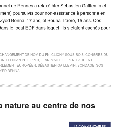
ionnel de Rennes a relaxé hier Sébastien Gaillemin et
vement) poursuivis pour non-assistance à personne en
 Zyed Benna, 17 ans, et Bouna Traoré, 15 ans. Ces
ans le local EDF dans lequel ils s’étaient cachés pour
CHANGEMENT DE NOM DU FN
,
CLICHY-SOUS-BOIS
,
CONGRÈS DU
ON
,
FLORIAN PHILIPPOT
,
JEAN-MARIE LE PEN
,
LAURENT
RLEMENT EUROPÉEN
,
SÉBASTIEN GAILLEMIN
,
SONDAGE
,
SOS
YED BENNA
 nature au centre de nos
13 COMMENTAIRES