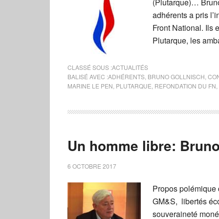
(Plutarque)… Bruno
adhérents a pris l
Front National. Ils
Plutarque, les amba
CLASSÉ SOUS :
ACTUALITÉS
BALISÉ AVEC :
ADHÉRENTS
,
BRUNO GOLLNISCH
,
CO
MARINE LE PEN
,
PLUTARQUE
,
REFONDATION DU FN
,
Un homme libre: Bruno 
6 OCTOBRE 2017
Propos polémique 
GM&S, libertés éco
souveraineté monéta