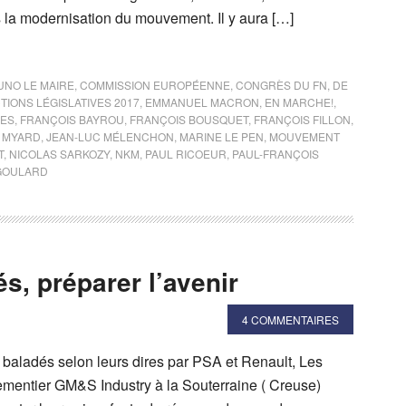
la modernisation du mouvement. Il y aura […]
UNO LE MAIRE
,
COMMISSION EUROPÉENNE
,
CONGRÈS DU FN
,
DE
TIONS LÉGISLATIVES 2017
,
EMMANUEL MACRON
,
EN MARCHE!
,
LES
,
FRANÇOIS BAYROU
,
FRANÇOIS BOUSQUET
,
FRANÇOIS FILLON
,
 MYARD
,
JEAN-LUC MÉLENCHON
,
MARINE LE PEN
,
MOUVEMENT
T
,
NICOLAS SARKOZY
,
NKM
,
PAUL RICOEUR
,
PAUL-FRANÇOIS
 GOULARD
és, préparer l’avenir
4 COMMENTAIRES
 baladés selon leurs dires par PSA et Renault, Les
pementier GM&S Industry à la Souterraine ( Creuse)