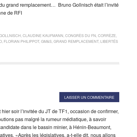
du grand remplacement… Bruno Gollnisch était l’invité
nne de RFI
GOLLNISCH
,
CLAUDINE KAUFMANN
,
CONGRÈS DU FN
,
CORRÈZE
,
O
,
FLORIAN PHILIPPOT
,
GM&S
,
GRAND REMPLACEMENT
,
LIBERTÉS
LAISSER UN COMMENTAIRE
 hier soir l’invitée du JT de TF1, occasion de confirmer,
utions pas malgré la rumeur médiatique, à savoir
 candidate dans le bassin minier, à Hénin-Beaumont,
atives. «Après les législatives, a-t-elle dit, nous allons