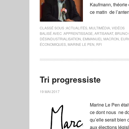
Kaufmann, théorie 
ce matin de l’ante
CLASSÉ SOUS :
ACTUALITÉS
,
MULTIMÉDIA
,
VIDÉOS
BALISÉ AVEC :
APPRENTISSAGE
,
ARTISANAT
,
BRUNO 
DÉSINDUSTRIALISATION
,
EMMANUEL MACRON
,
EUR
ÉCONOMIQUES
,
MARINE LE PEN
,
RFI
Tri progressiste
19 MAI 2017
Marine Le Pen était
ce dont nous ne do
qu’elle serait bien
aux élections législ