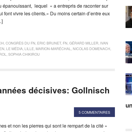
eu épanouissant, lequel « a entrepris de raconter sur
lui font vivre les clients.» Du moins certain d’entre eux
…]
CH
,
CONGRÈS DU FN
,
ERIC BRUNET
,
FN
,
GÉRARD MILLER
,
IVAN
PEN
,
LE MÉDIA
,
LILLE
,
MARION-MARÉCHAL
,
NICOLAS DOMENACH
,
ROL
,
SOPHIA CHIKIROU
années décisives: Gollnisch
un
5 COMMENTAIRES
s et non les pierres qui sont le rempart de la cité »