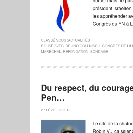
humer mais ne pas l
président israélien
les appréhender av
Congrès du FN à Li
CLASSÉ SOUS :
ACTUALITÉS
BALISÉ AVEC :
BRUNO GOLLNISCH
,
CONGRÈS DE LIL
MARÉCHAL
,
REFONDATION
,
SONDAGE
Du respect, du courage
Pen…
27 FÉVRIER 2018
Le site de la chain
Robin V., caissier 