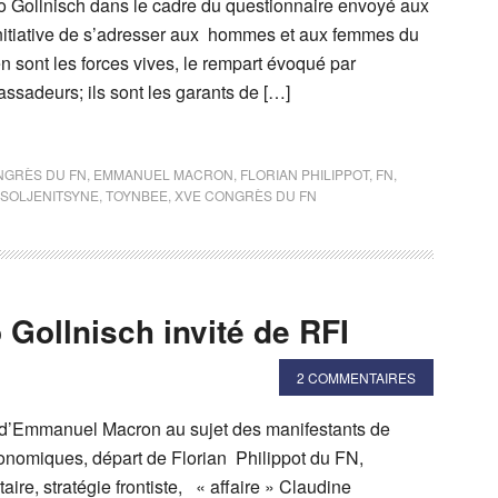
 Gollnisch dans le cadre du questionnaire envoyé aux
’initiative de s’adresser aux hommes et aux femmes du
 en sont les forces vives, le rempart évoqué par
ssadeurs; ils sont les garants de […]
NGRÈS DU FN
,
EMMANUEL MACRON
,
FLORIAN PHILIPPOT
,
FN
,
SOLJENITSYNE
,
TOYNBEE
,
XVE CONGRÈS DU FN
Gollnisch invité de RFI
2 COMMENTAIRES
d’Emmanuel Macron au sujet des manifestants de
nomiques, départ de Florian Philippot du FN,
ire, stratégie frontiste, « affaire » Claudine