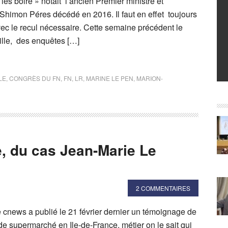
es boire » notait l’ancien Premier ministre et
 Shimon Péres décédé en 2016. Il faut en effet toujours
ec le recul nécessaire. Cette semaine précédent le
lle, des enquêtes […]
LE
,
CONGRÈS DU FN
,
FN
,
LR
,
MARINE LE PEN
,
MARION-
, du cas Jean-Marie Le
2 COMMENTAIRES
e cnews a publié le 21 février dernier un témoignage de
de supermarché en Ile-de-France, métier on le sait qui