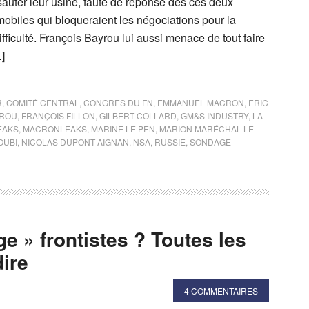
sauter leur usine, faute de réponse des ces deux
obiles qui bloqueraient les négociations pour la
ifficulté. François Bayrou lui aussi menace de tout faire
…]
R
,
COMITÉ CENTRAL
,
CONGRÈS DU FN
,
EMMANUEL MACRON
,
ERIC
YROU
,
FRANÇOIS FILLON
,
GILBERT COLLARD
,
GM&S INDUSTRY
,
LA
EAKS
,
MACRONLEAKS
,
MARINE LE PEN
,
MARION MARÉCHAL-LE
OUBI
,
NICOLAS DUPONT-AIGNAN
,
NSA
,
RUSSIE
,
SONDAGE
e » frontistes ? Toutes les
dire
4 COMMENTAIRES