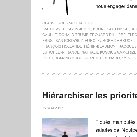
nous engager dans 
CLASSÉ SOUS :
ACTUALITÉS
BALISÉ AVEC :
ALAIN JUPPÉ
,
BRUNO GOLLNISCH
,
BR
GAULLE
,
DONALD TRUMP
,
EDOUARD PHILIPPE
,
ÉLEC
ERNST KANTOROWICZ
,
EURO
,
EUROPE DE BRUXEL
FRANÇOIS HOLLANDE
,
HÉNIN-BEAUMONT
,
JACQUES
EUROPÉEN-FRANCE
,
NATHALIE KOSCIUSKO-MORIZE
PAOLI
,
ROMANO PRODI
,
SOPHIE COIGNARD
,
SYLVIE
Hiérarchiser les priorit
12 MAI 2017
Floués, manipulés,
salariés de l’équi