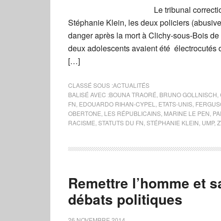
Le tribunal correct
Stéphanie Klein, les deux policiers (abusi
danger après la mort à Clichy-sous-Bois de
deux adolescents avaient été électrocutés d
[…]
CLASSÉ SOUS :
ACTUALITÉS
BALISÉ AVEC :
BOUNA TRAORÉ
,
BRUNO GOLLNISCH
,
FN
,
EDOUARDO RIHAN-CYPEL
,
ETATS-UNIS
,
FERGUS
OBERTONE
,
LES RÉPUBLICAINS
,
MARINE LE PEN
,
PA
RACISME
,
STATUTS DU FN
,
STÉPHANIE KLEIN
,
UMP
,
Z
Remettre l’homme et sa
débats politiques
26 NOVEMBRE 2014