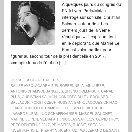
A quelques jours du congrès du
FN à Lyon, Paris-Match
interroge sur son site Christian
Salmon, auteur de « Les
derniers jours de la Vème
république ». Il explique, tout
en le déplorant, que Marine Le
Pen est «bien partie» pour
figurer au second tour de la présidentielle en 2017,
«compte tenu de l’état de […]
CLASSÉ SOUS :
ACTUALITÉS
BALISÉ AVEC :
ACADÉMIE EUROPÉENNE
,
ALAIN JUPPÉ
,
ANTONIO GRAMSCI
,
BANQUES
,
BRUNO GOLLNISCH
,
CANAL
PLUS
,
CHRISTIAN SALMON
,
CONGRÈS DU FN
,
EDOUARD
BALLADUR
,
FORST CZECH RUSSIAN BANK
,
JACQUES CHIRAC
,
JEAN-CHRISTOPHE CAMBADÉLIS
,
JEAN-CHRISTOPHE
LAGARDE
,
JEAN-LUC SCHAFFHAUSER
,
MARCEL GAUCHET
,
MARINE LE PEN
,
MEDIAPART
,
NICOLAS SARKOZY
,
OLIVIER ROY
,
PRÉSIDENTIELLE 2017
,
PRIMAIRES
,
RUSSIE
,
SPÉCIAL
INVESTIGATION
,
THIERRY VINCENT
,
UDI
,
WALLERAND DE SAINT