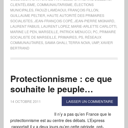
CLIENTÉLISME
,
COMMUNAUTARISME
,
ÉLECTIONS
MUNICIPALES
,
FAOUZI LAMDAOUI
,
FRANÇOIS FILLON
,
GUILLAUME PELTIER
,
HAUTE AUTORITÉ DES PRIMAIRES
SOCIALISTES
,
JEAN-FRANÇOIS COPÉ
,
JEAN-PIERRE MIGNARD
,
LAURENT FABIUS
,
LAURENT LOPEZ
,
MARIE-ARLETTE CARLOTTI
,
MARINE LE PEN
,
MARSEILLE
,
PATRICK MENUCCI
,
PC
,
PRIMAIRE
SOCIALISTE DE MARSEILLE
,
PRIMAIRES
,
PS
,
RÉSEAUX
COMMUNAUTAIRES
,
SAMIA GHALI
,
TERRA NOVA
,
UMP
,
XAVIER
BERTRAND
Protectionnisme : ce que
souhaite le peuple…
14 OCTOBRE 2011
LAISSER UN COMMENTAIRE
Il n’y a pas qu’en France que le
protectionnisme est au centre des débats. L’Express
rapportait il y a deux jours qu’en cette période pré-