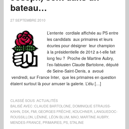
bateau…
27 SEPTEMBRE 2010
L’entente cordiale affichée au PS entre
les candidats aux primaires et leurs
écuries pour désigner leur champion
à la présidentielle de 2012 a-t-elle fait
long feu ? Proche de Martine Aubry,
l’ex-fabiusien Claude Bartolone, député
de Seine-Saint-Denis, a avoué
vendredi, sur France Inter, que les primaires en question
étaient surtout là pour amuser la galerie. L’élu […]
CLASSÉ SOUS :
ACTUALITÉS
BALISÉ AVEC :
CLAUDE BARTOLONE
,
DOMINIQUE STRAUSS-
KAHN
,
DSK
,
FMI
,
GEORGES FRÊCHE
,
KOUCHNER
,
LANGUEDOC-
ROUSSILLON
,
LÉNINE
,
LÉON BLUM
,
MAO
,
MARTINE AUBRY
,
MENDES-FRANCE
,
PRIMAIRES
,
PS
,
STALINE