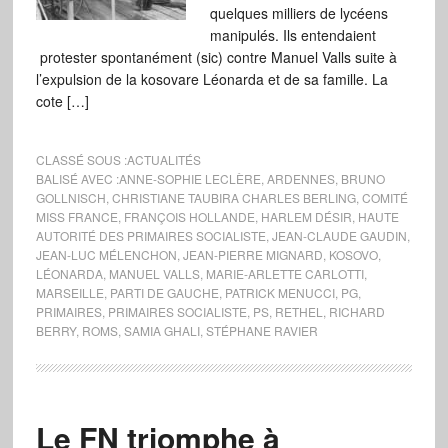
quelques milliers de lycéens
manipulés. Ils entendaient
protester spontanément (sic) contre Manuel Valls suite à
l’expulsion de la kosovare Léonarda et de sa famille. La
cote […]
CLASSÉ SOUS :
ACTUALITÉS
BALISÉ AVEC :
ANNE-SOPHIE LECLÈRE
,
ARDENNES
,
BRUNO
GOLLNISCH
,
CHRISTIANE TAUBIRA CHARLES BERLING
,
COMITÉ
MISS FRANCE
,
FRANÇOIS HOLLANDE
,
HARLEM DÉSIR
,
HAUTE
AUTORITÉ DES PRIMAIRES SOCIALISTE
,
JEAN-CLAUDE GAUDIN
,
JEAN-LUC MÉLENCHON
,
JEAN-PIERRE MIGNARD
,
KOSOVO
,
LÉONARDA
,
MANUEL VALLS
,
MARIE-ARLETTE CARLOTTI
,
MARSEILLE
,
PARTI DE GAUCHE
,
PATRICK MENUCCI
,
PG
,
PRIMAIRES
,
PRIMAIRES SOCIALISTE
,
PS
,
RETHEL
,
RICHARD
BERRY
,
ROMS
,
SAMIA GHALI
,
STÉPHANE RAVIER
Le FN triomphe à