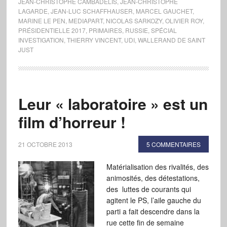
JEAN-CHRISTOPHE CAMBADÉLIS
,
JEAN-CHRISTOPHE
LAGARDE
,
JEAN-LUC SCHAFFHAUSER
,
MARCEL GAUCHET
,
MARINE LE PEN
,
MEDIAPART
,
NICOLAS SARKOZY
,
OLIVIER ROY
,
PRÉSIDENTIELLE 2017
,
PRIMAIRES
,
RUSSIE
,
SPÉCIAL
INVESTIGATION
,
THIERRY VINCENT
,
UDI
,
WALLERAND DE SAINT
JUST
Leur « laboratoire » est un
film d’horreur !
21 OCTOBRE 2013
5 COMMENTAIRES
Matérialisation des rivalités, des
animosités, des détestations,
des luttes de courants qui
agitent le PS, l’aile gauche du
parti a fait descendre dans la
rue cette fin de semaine