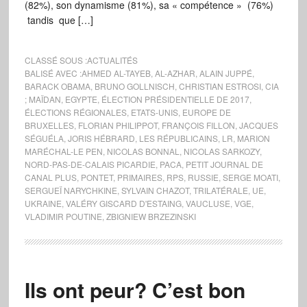
(82%), son dynamisme (81%), sa « compétence » (76%)
tandis que […]
CLASSÉ SOUS :
ACTUALITÉS
BALISÉ AVEC :
AHMED AL-TAYEB
,
AL-AZHAR
,
ALAIN JUPPÉ
,
BARACK OBAMA
,
BRUNO GOLLNISCH
,
CHRISTIAN ESTROSI
,
CIA
; MAÏDAN
,
EGYPTE
,
ÉLECTION PRÉSIDENTIELLE DE 2017
,
ÉLECTIONS RÉGIONALES
,
ETATS-UNIS
,
EUROPE DE
BRUXELLES
,
FLORIAN PHILIPPOT
,
FRANÇOIS FILLON
,
JACQUES
SÉGUÉLA
,
JORIS HÉBRARD
,
LES RÉPUBLICAINS
,
LR
,
MARION
MARÉCHAL-LE PEN
,
NICOLAS BONNAL
,
NICOLAS SARKOZY
,
NORD-PAS-DE-CALAIS PICARDIE
,
PACA
,
PETIT JOURNAL DE
CANAL PLUS
,
PONTET
,
PRIMAIRES
,
RPS
,
RUSSIE
,
SERGE MOATI
,
SERGUEÏ NARYCHKINE
,
SYLVAIN CHAZOT
,
TRILATÉRALE
,
UE
,
UKRAINE
,
VALÉRY GISCARD D'ESTAING
,
VAUCLUSE
,
VGE
,
VLADIMIR POUTINE
,
ZBIGNIEW BRZEZINSKI
Ils ont peur? C’est bon