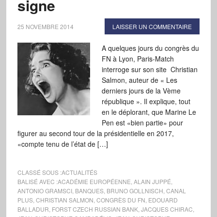
signe
25 NOVEMBRE 2014
LAISSER UN COMMENTAIRE
A quelques jours du congrès du
FN à Lyon, Paris-Match
interroge sur son site Christian
Salmon, auteur de « Les
derniers jours de la Vème
république ». Il explique, tout
en le déplorant, que Marine Le
Pen est «bien partie» pour
figurer au second tour de la présidentielle en 2017,
«compte tenu de l’état de […]
CLASSÉ SOUS :
ACTUALITÉS
BALISÉ AVEC :
ACADÉMIE EUROPÉENNE
,
ALAIN JUPPÉ
,
ANTONIO GRAMSCI
,
BANQUES
,
BRUNO GOLLNISCH
,
CANAL
PLUS
,
CHRISTIAN SALMON
,
CONGRÈS DU FN
,
EDOUARD
BALLADUR
,
FORST CZECH RUSSIAN BANK
,
JACQUES CHIRAC
,