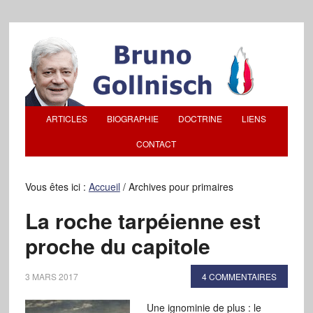
ARTICLES
BIOGRAPHIE
DOCTRINE
LIENS
CONTACT
Vous êtes ici :
Accueil
/
Archives pour primaires
La roche tarpéienne est
proche du capitole
3 MARS 2017
4 COMMENTAIRES
Une ignominie de plus : le