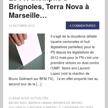
Brignoles, Terra Nova à
Marseille…
14 OCTOBRE 2013
4 COMMENTAIRES
Il s’agit de la douzième défaite
(quatre cantonales et huit
législatives partielles) pour le
PS depuis les législatives de
2012 mais pour le FN c’est une
première victoire en duel contre
l’UMP. Notre ami Laurent
Lopez (voir la réaction de
Bruno Gollnisch sur BFM TV), l’a en effet emporté hier au
second tour de la […]
CLASSÉ SOUS :
ACTUALITÉS
BALISÉ AVEC :
BARACK OBAMA
,
BRIGNOLES
,
BRUNO
GOLLNISCH
,
CANTONALE PARTIELLE
,
CATHERINE DELZERS
,