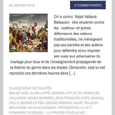
26 JANVIER 2016
3 COMMENTAIRES
On a connu Najat Vallaud-
Belkacem très virulente contre
les «cathos» et autres
défenseurs des valeurs
traditionnelles, ne ménageant
pas ses paroles et ses actions
pour défendre et/ou imposer
ses vues aux adversaires du
mariage pour tous et de l’enseignement-propagande de
la théorie du genre dans les écoles. Dimanche, cela lui est
reproché ces dernières heures dans […]
CLASSÉ SOUS :
ACTUALITÉS
BALISÉ AVEC :
ALAIN JUPPÉ
,
BARAKA CITY
,
EI
,
FN
,
FRANÇOIS
HOLLANDE
,
IDRISS SIHAMEDI
,
JEAN-FRANÇOIS COPÉ
,
MANUEL
VALLS
,
MARINE LE PEN
,
NADINE MORANO
,
NAJAT VALLAUD-
BELKACEM
,
NICOLAS SARKOZY
,
PRÉSIDENTIELLE 2017
,
PRIMAIRES
,
SONDAGE
,
« LA FRANCE POUR LA VIE »