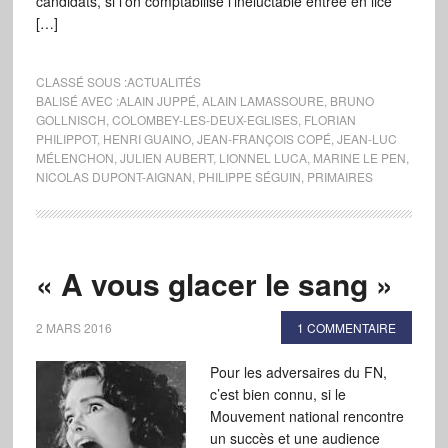
candidats, si l’on comptabilise l’inéluctable entrée en lice
[…]
CLASSÉ SOUS :
ACTUALITÉS
BALISÉ AVEC :
ALAIN JUPPÉ
,
ALAIN LAMASSOURE
,
BRUNO
GOLLNISCH
,
COLOMBEY-LES-DEUX-EGLISES
,
FLORIAN
PHILIPPOT
,
HENRI GUAINO
,
JEAN-FRANÇOIS COPÉ
,
JEAN-LUC
MÉLENCHON
,
JULIEN AUBERT
,
LIONNEL LUCA
,
MARINE LE PEN
,
NICOLAS DUPONT-AIGNAN
,
PHILIPPE SÉGUIN
,
PRIMAIRES
« A vous glacer le sang »
2 MARS 2016
1 COMMENTAIRE
Pour les adversaires du FN,
c’est bien connu, si le
Mouvement national rencontre
un succès et une audience