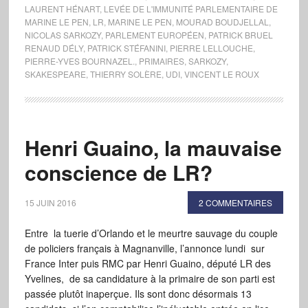
LAURENT HÉNART
,
LEVÉE DE L'IMMUNITÉ PARLEMENTAIRE DE
MARINE LE PEN
,
LR
,
MARINE LE PEN
,
MOURAD BOUDJELLAL
,
NICOLAS SARKOZY
,
PARLEMENT EUROPÉEN
,
PATRICK BRUEL
RENAUD DÉLY
,
PATRICK STÉFANINI
,
PIERRE LELLOUCHE
,
PIERRE-YVES BOURNAZEL.
,
PRIMAIRES
,
SARKOZY
,
SKAKESPEARE
,
THIERRY SOLÈRE
,
UDI
,
VINCENT LE ROUX
Henri Guaino, la mauvaise
conscience de LR?
15 JUIN 2016
2 COMMENTAIRES
Entre la tuerie d’Orlando et le meurtre sauvage du couple
de policiers français à Magnanville, l’annonce lundi sur
France Inter puis RMC par Henri Guaino, député LR des
Yvelines, de sa candidature à la primaire de son parti est
passée plutôt inaperçue. Ils sont donc désormais 13