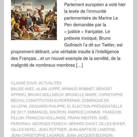
Parlement européen a voté hier
la levée de l’immunité
parlementaire de Marine Le
Pen demandée par la
« justice » française. Le
prétexte invoqué, Bruno
Gollnisch l’a dit sur Twitter, est
proprement délirant, une véritable insulte à l’intelligence
des Français…et un nouvel exemple de la servilité, de la
malignité de nombreux membres […]
CLASSÉ SOUS :
ACTUALITÉS
BALISÉ AVEC :
ALAIN JUPPÉ
,
ARNAUD ROBINET
,
BENOIST
APPARU
,
BRUNO GOLLNISCH
,
BRUNO LE MAIRE
,
CHRISTOPHE
BÉCHU
,
CONSTITUTION EUROPÉENNE
,
DOMINIQUE DE
VILLEPIN
,
EDOUARD PHILIPPE
,
EI
,
ÉLECTION PRÉSIDENTIELLE
DE 2017
,
EMMANUEL MACRON
,
FABRICE LHOMME
,
FRANÇOIS
FILLON
,
FRANÇOIS HOLLANDE
,
FRANK RIESTER
,
GAËL
PERDRIAU
,
GEORGES FENECH
,
GÉRARD DAVET
,
GILLES BOYER
,
GILLES KEPEL
,
JEAN ROTTNER
,
JEAN-BAPTISTE LEMOYNE
,
JEAN-CHRISTOPHE LAGARDE
,
JEAN-JACQUES BOURDIN
,