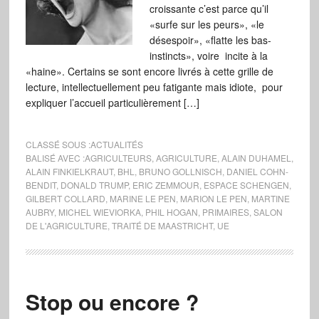
croissante c’est parce qu’il
«surfe sur les peurs», «le
désespoir», «flatte les bas-
instincts», voire incite à la
«haine». Certains se sont encore livrés à cette grille de
lecture, intellectuellement peu fatigante mais idiote, pour
expliquer l’accueil particulièrement […]
CLASSÉ SOUS :
ACTUALITÉS
BALISÉ AVEC :
AGRICULTEURS
,
AGRICULTURE
,
ALAIN DUHAMEL
,
ALAIN FINKIELKRAUT
,
BHL
,
BRUNO GOLLNISCH
,
DANIEL COHN-
BENDIT
,
DONALD TRUMP
,
ERIC ZEMMOUR
,
ESPACE SCHENGEN
,
GILBERT COLLARD
,
MARINE LE PEN
,
MARION LE PEN
,
MARTINE
AUBRY
,
MICHEL WIEVIORKA
,
PHIL HOGAN
,
PRIMAIRES
,
SALON
DE L'AGRICULTURE
,
TRAITÉ DE MAASTRICHT
,
UE
Stop ou encore ?