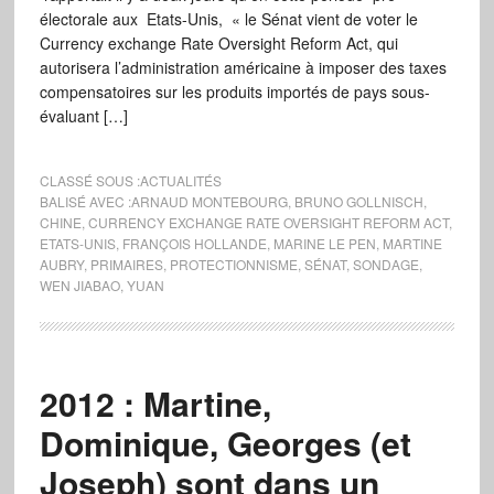
électorale aux Etats-Unis, « le Sénat vient de voter le
Currency exchange Rate Oversight Reform Act, qui
autorisera l’administration américaine à imposer des taxes
compensatoires sur les produits importés de pays sous-
évaluant […]
CLASSÉ SOUS :
ACTUALITÉS
BALISÉ AVEC :
ARNAUD MONTEBOURG
,
BRUNO GOLLNISCH
,
CHINE
,
CURRENCY EXCHANGE RATE OVERSIGHT REFORM ACT
,
ETATS-UNIS
,
FRANÇOIS HOLLANDE
,
MARINE LE PEN
,
MARTINE
AUBRY
,
PRIMAIRES
,
PROTECTIONNISME
,
SÉNAT
,
SONDAGE
,
WEN JIABAO
,
YUAN
2012 : Martine,
Dominique, Georges (et
Joseph) sont dans un