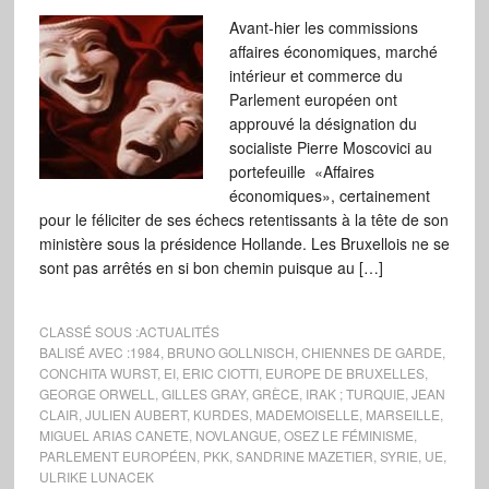
Avant-hier les commissions
affaires économiques, marché
intérieur et commerce du
Parlement européen ont
approuvé la désignation du
socialiste Pierre Moscovici au
portefeuille «Affaires
économiques», certainement
pour le féliciter de ses échecs retentissants à la tête de son
ministère sous la présidence Hollande. Les Bruxellois ne se
sont pas arrêtés en si bon chemin puisque au […]
CLASSÉ SOUS :
ACTUALITÉS
BALISÉ AVEC :
1984
,
BRUNO GOLLNISCH
,
CHIENNES DE GARDE
,
CONCHITA WURST
,
EI
,
ERIC CIOTTI
,
EUROPE DE BRUXELLES
,
GEORGE ORWELL
,
GILLES GRAY
,
GRÈCE
,
IRAK ; TURQUIE
,
JEAN
CLAIR
,
JULIEN AUBERT
,
KURDES
,
MADEMOISELLE
,
MARSEILLE
,
MIGUEL ARIAS CANETE
,
NOVLANGUE
,
OSEZ LE FÉMINISME
,
PARLEMENT EUROPÉEN
,
PKK
,
SANDRINE MAZETIER
,
SYRIE
,
UE
,
ULRIKE LUNACEK