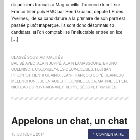
de policiers français à Magnanville, l’annonce lundi sur
France Inter puis RMC par Henri Guaino, député LR des
Yvelines, de sa candidature à la primaire de son parti est
passée plutôt inaperçue. Ils sont donc désormais 13
candidats, si l’on comptabilise l’inéluctable entrée en lice
[…]
CLASSÉ SOUS :
ACTUALITÉS
BALISÉ AVEC :
ALAIN JUPPÉ
,
ALAIN LAMASSOURE
,
BRUNO
GOLLNISCH
,
COLOMBEY-LES-DEUX-EGLISES
,
FLORIAN
PHILIPPOT
,
HENRI GUAINO
,
JEAN-FRANÇOIS COPÉ
,
JEAN-LUC
MÉLENCHON
,
JULIEN AUBERT
,
LIONNEL LUCA
,
MARINE LE PEN
,
NICOLAS DUPONT-AIGNAN
,
PHILIPPE SÉGUIN
,
PRIMAIRES
Appelons un chat, un chat
10 OCTOBRE 2014
1 COMMENTAIRE