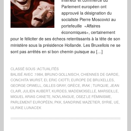
intérieur et commerce du
Parlement européen ont
approuvé la désignation du
socialiste Pierre Moscovici au
portefeuille «Affaires
économiques», certainement
pour le féliciter de ses échecs retentissants à la tête de son
ministère sous la présidence Hollande. Les Bruxellois ne se
sont pas arrêtés en si bon chemin puisque au […]
CLASSÉ SOUS :
ACTUALITÉS
BALISÉ AVEC :
1984
,
BRUNO GOLLNISCH
,
CHIENNES DE GARDE
,
CONCHITA WURST
,
EI
,
ERIC CIOTTI
,
EUROPE DE BRUXELLES
,
GEORGE ORWELL
,
GILLES GRAY
,
GRÈCE
,
IRAK ; TURQUIE
,
JEAN
CLAIR
,
JULIEN AUBERT
,
KURDES
,
MADEMOISELLE
,
MARSEILLE
,
MIGUEL ARIAS CANETE
,
NOVLANGUE
,
OSEZ LE FÉMINISME
,
PARLEMENT EUROPÉEN
,
PKK
,
SANDRINE MAZETIER
,
SYRIE
,
UE
,
ULRIKE LUNACEK