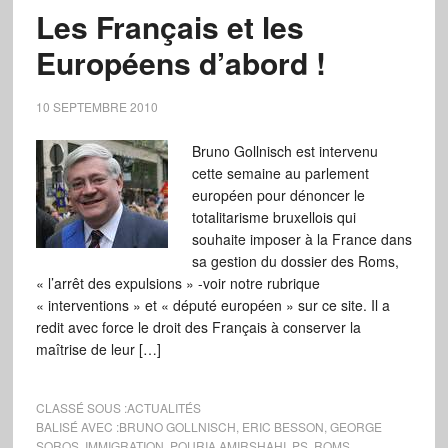
Les Français et les
Européens d’abord !
10 SEPTEMBRE 2010
Bruno Gollnisch est intervenu
cette semaine au parlement
européen pour dénoncer le
totalitarisme bruxellois qui
souhaite imposer à la France dans
sa gestion du dossier des Roms,
« l’arrêt des expulsions » -voir notre rubrique
« interventions » et « député européen » sur ce site. Il a
redit avec force le droit des Français à conserver la
maîtrise de leur […]
CLASSÉ SOUS :
ACTUALITÉS
BALISÉ AVEC :
BRUNO GOLLNISCH
,
ERIC BESSON
,
GEORGE
SOROS
,
IMMIGRATION
,
POURIA AMIRSHAHI
,
PS
,
ROMS
,