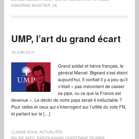
SANDRINE MAZETIER
,
UE
UMP, l’art du grand écart
18 JUIN 2010
Grand soldat et héros français, le
général Marcel Bigeard s’est éteint
aujourd’hui. Il confiait il y a peu qu’il
n’était « pas mécontent de casser
sa pipe, vu ce que la France est
devenue ». Le déclin de notre pays serait-il inéluctable ?
Pour celles et ceux qui s’interrogent sur l’utilité du vote FN,
et partant sur la […]
CLASSÉ SOUS :
ACTUALITÉS
BALISÉ AVEC :
BARIZA KHIARI
,
CHRISTIANE TAUBIRA
,