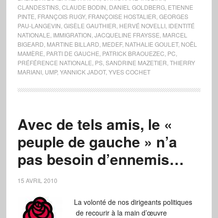
CLANDESTINS
,
CLAUDE BODIN
,
DANIEL GOLDBERG
,
ETIENNE
PINTE
,
FRANÇOIS RUGY
,
FRANÇOISE HOSTALIER
,
GEORGES
PAU-LANGEVIN
,
GISÈLE GAUTHIER
,
HERVÉ NOVELLI
,
IDENTITÉ
NATIONALE
,
IMMIGRATION
,
JACQUELINE FRAYSSE
,
MARCEL
BIGEARD
,
MARTINE BILLARD
,
MEDEF
,
NATHALIE GOULET
,
NOËL
MAMÈRE
,
PARTI DE GAUCHE
,
PATRICK BRAOUEZEC
,
PC
,
PRÉFÉRENCE NATIONALE
,
PS
,
SANDRINE MAZETIER
,
THIERRY
MARIANI
,
UMP
,
YANNICK JADOT
,
YVES COCHET
Avec de tels amis, le «
peuple de gauche » n’a
pas besoin d’ennemis…
15 AVRIL 2010
La volonté de nos dirigeants politiques
de recourir à la main d’œuvre