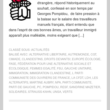
étrangère, répond historiquement au
souhait, confessé en son temps par
Georges Pompidou, de faire pression à
la baisse sur le salaire des travailleurs
manuels français, étant entendu que
dans l’esprit de ces bonnes âmes, un travailleur immigré
apparaît plus malléable, moins exigeant que […]
CLASSÉ SOUS :
ACTUALITÉS
BALISÉ AVEC :
ALTERNATIVE LIBERTAIRE
,
AUTREMONDE
,
CGT
,
CIMADE
,
CLANDESTINS
,
DROITS DEVANTS!
,
EUROPE ÉCOLOGIE
,
FASE
,
FÉDÉRATION POUR UNE ALTERNATIVE SOCIALE ET
ÉCOLOGIQUE
,
FEMMES EGALITÉ
,
FSU
,
GAUCHE UNITAIRE
,
IMMIGRATION
,
IMMIGRATION CLANDESTINE
,
L PARTI
COMMUNISTE DES OUVRIERS DE FRANCE
,
LA CFDT
,
LDH
,
LES
ALTERNATIFS
,
MARTINE AUBRY
,
NPA
,
PARTI COMMUNISTE
,
PARTI DE GAUCHE
,
PC
,
POMPIDOU
,
RESF
,
SANDRINE MAZETIER
,
SOLIDAIRES
,
STRAUSS-KAHN
,
UNSA
,
VERTS