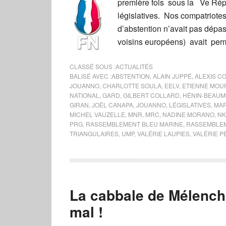
première fois sous la Ve Rép
législatives. Nos compatriotes
d’abstention n’avait pas dépa
voisins européens) avait per
CLASSÉ SOUS :
ACTUALITÉS
BALISÉ AVEC :
ABSTENTION
,
ALAIN JUPPÉ
,
ALEXIS C
JOUANNO
,
CHARLOTTE SOULA
,
EELV
,
ETIENNE MOU
NATIONAL
,
GARD
,
GILBERT COLLARD
,
HÉNIN-BEAUM
GIRAN
,
JOËL CANAPA
,
JOUANNO
,
LÉGISLATIVES
,
MAR
MICHEL VAUZELLE
,
MNR
,
MRC
,
NADINE MORANO
,
N
PRG
,
RASSEMBLEMENT BLEU MARINE
,
RASSEMBLEM
TRIANGULAIRES
,
UMP
,
VALÉRIE LAUPIES
,
VALÉRIE 
La cabbale de Mélench
mal !