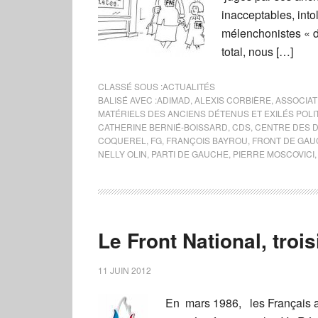
inacceptables, into
mélenchonistes « de
total, nous […]
CLASSÉ SOUS :
ACTUALITÉS
BALISÉ AVEC :
ADIMAD
,
ALEXIS CORBIÈRE
,
ASSOCIAT
MATÉRIELS DES ANCIENS DÉTENUS ET EXILÉS POLI
CATHERINE BERNIÉ-BOISSARD
,
CDS
,
CENTRE DES 
COQUEREL
,
FG
,
FRANÇOIS BAYROU
,
FRONT DE GAU
NELLY OLIN
,
PARTI DE GAUCHE
,
PIERRE MOSCOVICI
Le Front National, troi
11 JUIN 2012
En mars 1986, les Français av