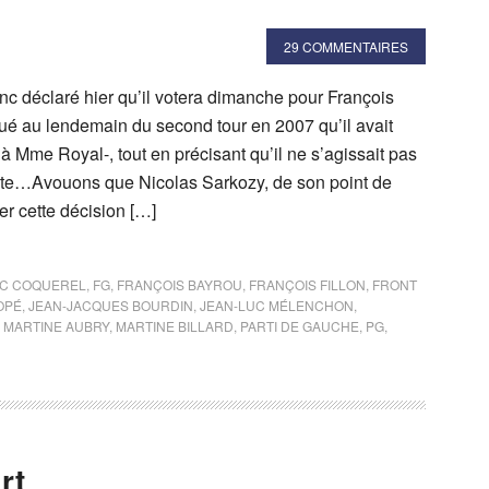
29 COMMENTAIRES
c déclaré hier qu’il votera dimanche pour François
oué au lendemain du second tour en 2007 qu’il avait
à Mme Royal-, tout en précisant qu’il ne s’agissait pas
ote…Avouons que Nicolas Sarkozy, de son point de
er cette décision […]
IC COQUEREL
,
FG
,
FRANÇOIS BAYROU
,
FRANÇOIS FILLON
,
FRONT
OPÉ
,
JEAN-JACQUES BOURDIN
,
JEAN-LUC MÉLENCHON
,
,
MARTINE AUBRY
,
MARTINE BILLARD
,
PARTI DE GAUCHE
,
PG
,
rt