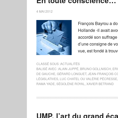
En toute conscience…
4 MAI 2012
François Bayrou a don
Hollande -il avait av
accordé son suffrage 
d’une consigne de v
vue, est fondé à trouv
CLASSÉ SOUS :
ACTUALITÉS
BALISÉ AVEC :
ALAIN JUPPÉ
,
BRUNO GOLLNISCH
,
ER
DE GAUCHE
,
GÉRARD LONGUET
,
JEAN-FRANÇOIS C
LÉGISLATIVES
,
LUC CHATEL OU VALÉRIE PÉCRESSE
RAMA YADE
,
SÉGOLÈNE ROYAL
,
XAVIER BETRAND
UMP, l’art du grand éca