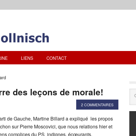
INE
LIENS
CONTACT
lard
rre des leçons de morale!
2 COMMENTAIRES
rti de Gauche, Martine Billard a expliqué les propos
hon sur Pierre Moscovici, que nous relations hier et
iens complices du PS indignes, écœurants,