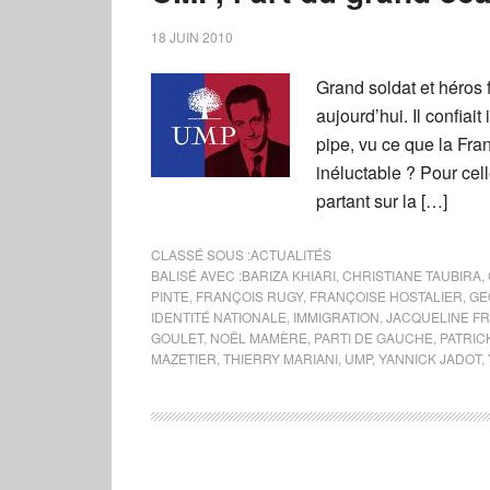
18 JUIN 2010
Grand soldat et héros 
aujourd’hui. Il confiait
pipe, vu ce que la Fran
inéluctable ? Pour celle
partant sur la […]
CLASSÉ SOUS :
ACTUALITÉS
BALISÉ AVEC :
BARIZA KHIARI
,
CHRISTIANE TAUBIRA
,
PINTE
,
FRANÇOIS RUGY
,
FRANÇOISE HOSTALIER
,
GE
IDENTITÉ NATIONALE
,
IMMIGRATION
,
JACQUELINE F
GOULET
,
NOËL MAMÈRE
,
PARTI DE GAUCHE
,
PATRIC
MAZETIER
,
THIERRY MARIANI
,
UMP
,
YANNICK JADOT
,