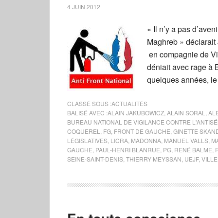
4 JUIN 2012
« Il n’y a pas d’aven
Maghreb » déclarait
en compagnie de Vinc
déniait avec rage à B
quelques années, le 
CLASSÉ SOUS :
ACTUALITÉS
BALISÉ AVEC :
ALAIN JAKUBOWICZ
,
ALAIN SORAL
,
AL
BUREAU NATIONAL DE VIGILANCE CONTRE L'ANTISÉ
COQUEREL
,
FG
,
FRONT DE GAUCHE
,
GINETTE SKAN
LÉGISLATIVES
,
LICRA
,
MADONNA
,
MANUEL VALLS
,
M
GAUCHE
,
PAUL-HENRI BLANRUE
,
PG
,
RENÉ BALME
,
SEINE-SAINT-DENIS
,
THIERRY MEYSSAN
,
UEJF
,
VILL