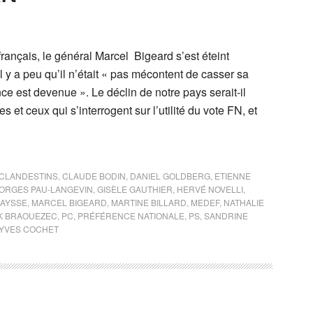
français, le général Marcel Bigeard s’est éteint
 il y a peu qu’il n’était « pas mécontent de casser sa
ce est devenue ». Le déclin de notre pays serait-il
s et ceux qui s’interrogent sur l’utilité du vote FN, et
CLANDESTINS
,
CLAUDE BODIN
,
DANIEL GOLDBERG
,
ETIENNE
ORGES PAU-LANGEVIN
,
GISÈLE GAUTHIER
,
HERVÉ NOVELLI
,
RAYSSE
,
MARCEL BIGEARD
,
MARTINE BILLARD
,
MEDEF
,
NATHALIE
K BRAOUEZEC
,
PC
,
PRÉFÉRENCE NATIONALE
,
PS
,
SANDRINE
YVES COCHET