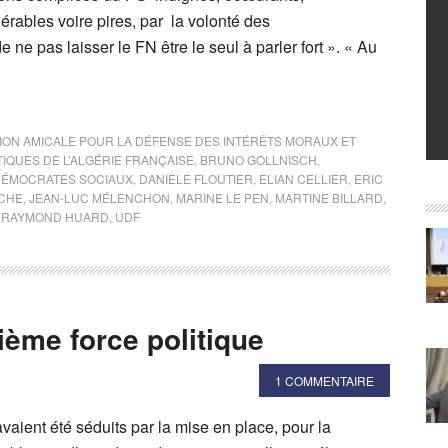
lérables voire pires, par la volonté des
 ne pas laisser le FN être le seul à parler fort ». « Au
ION AMICALE POUR LA DÉFENSE DES INTÉRÊTS MORAUX ET
TIQUES DE L’ALGÉRIE FRANÇAISE
,
BRUNO GOLLNISCH
,
DÉMOCRATES SOCIAUX
,
DANIÈLE FLOUTIER
,
ELIAN CELLIER
,
ERIC
CHE
,
JEAN-LUC MÉLENCHON
,
MARINE LE PEN
,
MARTINE BILLARD
,
,
RAYMOND HUARD
,
UDF
sième force politique
1 COMMENTAIRE
aient été séduits par la mise en place, pour la