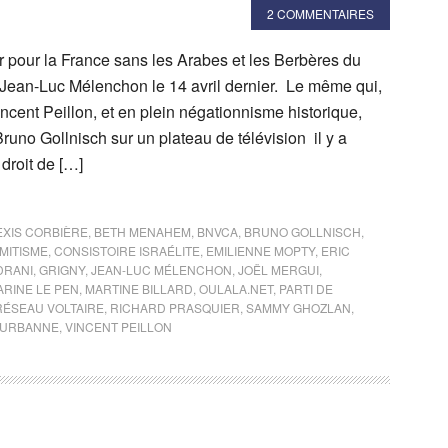
2 COMMENTAIRES
ir pour la France sans les Arabes et les Berbères du
 Jean-Luc Mélenchon le 14 avril dernier. Le même qui,
ent Peillon, et en plein négationnisme historique,
runo Gollnisch sur un plateau de télévision il y a
droit de […]
EXIS CORBIÈRE
,
BETH MENAHEM
,
BNVCA
,
BRUNO GOLLNISCH
,
MITISME
,
CONSISTOIRE ISRAÉLITE
,
EMILIENNE MOPTY
,
ERIC
DRANI
,
GRIGNY
,
JEAN-LUC MÉLENCHON
,
JOËL MERGUI
,
ARINE LE PEN
,
MARTINE BILLARD
,
OULALA.NET
,
PARTI DE
RÉSEAU VOLTAIRE
,
RICHARD PRASQUIER
,
SAMMY GHOZLAN
,
EURBANNE
,
VINCENT PEILLON