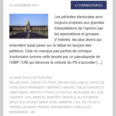
30 NOVEMBRE 2011
4 COMMENTAIRES
Les périodes électorales sont
toujours propices aux grandes
interpellations de l’opinion par
les associations et groupes
d’’intérêts les plus divers qui
entendent aussi peser sur le débat en lançant des
pétitions. Cela ne manque pas parfois de comique
involontaire comme celle lancée par un pseudopode de
l’UMP, l’UNI qui dénonce la volonté du PS d’accorder […]
CLASSÉ SOUS :
ACTUALITÉS
BALISÉ AVEC :
ANICET LE PORS
,
BRUNO GOLLNISCH
,
DROIT DE
VOTE DES ÉTRANGERS
,
GÉRARD LONGUET
,
HÉLIE DENOIX DE
SAINT MARC
,
INSTITUT POUR LA JUSTICE
,
INVALIDES
,
IPJ
,
JOËL
CENSIER
,
LDH
,
MARCEL BIGEARD
,
MICHÈLE ALLIOT-MARIE
,
MOULOUD AOUNIT
,
MRAP
,
NOËL MAMÈRE
,
OAS
,
PACTE 2012
,
PIERRE LAURENT
,
PIERRE TARTAKOWSKY
,
STÈLES DE
MARIGNANE
,
UNI