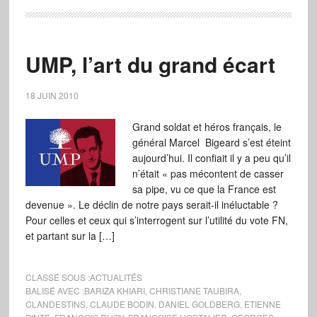
UMP, l’art du grand écart
18 JUIN 2010
Grand soldat et héros français, le
général Marcel Bigeard s’est éteint
aujourd’hui. Il confiait il y a peu qu’il
n’était « pas mécontent de casser
sa pipe, vu ce que la France est
devenue ». Le déclin de notre pays serait-il inéluctable ?
Pour celles et ceux qui s’interrogent sur l’utilité du vote FN,
et partant sur la […]
CLASSÉ SOUS :
ACTUALITÉS
BALISÉ AVEC :
BARIZA KHIARI
,
CHRISTIANE TAUBIRA
,
CLANDESTINS
,
CLAUDE BODIN
,
DANIEL GOLDBERG
,
ETIENNE