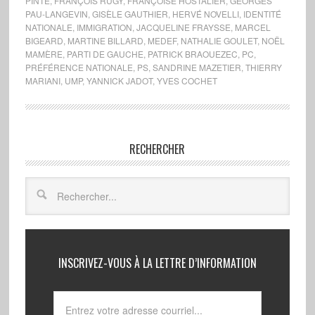
PINTE
,
FRANÇOIS RUGY
,
FRANÇOISE HOSTALIER
,
GEORGES
PAU-LANGEVIN
,
GISÈLE GAUTHIER
,
HERVÉ NOVELLI
,
IDENTITÉ
NATIONALE
,
IMMIGRATION
,
JACQUELINE FRAYSSE
,
MARCEL
BIGEARD
,
MARTINE BILLARD
,
MEDEF
,
NATHALIE GOULET
,
NOËL
MAMÈRE
,
PARTI DE GAUCHE
,
PATRICK BRAOUEZEC
,
PC
,
PRÉFÉRENCE NATIONALE
,
PS
,
SANDRINE MAZETIER
,
THIERRY
MARIANI
,
UMP
,
YANNICK JADOT
,
YVES COCHET
RECHERCHER
INSCRIVEZ-VOUS À LA LETTRE D’INFORMATION