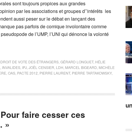
orales sont toujours propices aux grandes
’opinion par les associations et groupes d’’intérêts les
endent aussi peser sur le débat en lançant des
 manque pas parfois de comique involontaire comme
n pseudopode de l’UMP, l’UNI qui dénonce la volonté
,
DROIT DE VOTE DES ÉTRANGERS
,
GÉRARD LONGUET
,
HÉLIE
E
,
INVALIDES
,
IPJ
,
JOËL CENSIER
,
LDH
,
MARCEL BIGEARD
,
MICHÈLE
ÈRE
,
OAS
,
PACTE 2012
,
PIERRE LAURENT
,
PIERRE TARTAKOWSKY
,
un
 Pour faire cesser ces
… »