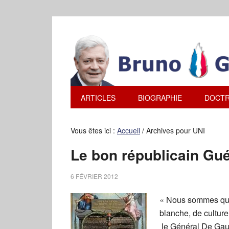
ARTICLES
BIOGRAPHIE
DOCTR
Vous êtes ici :
Accueil
/
Archives pour UNI
Le bon républicain Gué
6 FÉVRIER 2012
« Nous sommes qua
blanche, de culture 
le Général De Gau