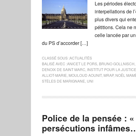
Les périodes élect
interpellations de l
plus divers qui ent
pétitions. Cela ne
celle lancée par u
du PS d’accorder […]
CLASSÉ SOUS :
ACTUALITÉS
BALISÉ AVEC :
ANICET LE PORS
,
BRUNO GOLLNISCH
DENOIX DE SAINT MARC
,
INSTITUT POUR LA JUSTIC
ALLIOT-MARIE
,
MOULOUD AOUNIT
,
MRAP
,
NOËL MAM
STÈLES DE MARIGNANE
,
UNI
Police de la pensée : «
persécutions infâmes