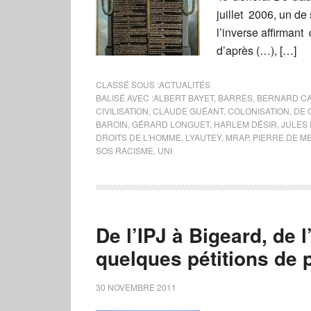
juillet 2006, un de 
l’inverse affirmant
d’après (…), […]
CLASSÉ SOUS :
ACTUALITÉS
BALISÉ AVEC :
ALBERT BAYET
,
BARRÈS
,
BERNARD C
CIVILISATION
,
CLAUDE GUÉANT
,
COLONISATION
,
DE 
BAROIN
,
GÉRARD LONGUET
,
HARLEM DÉSIR
,
JULES
DROITS DE L'HOMME
,
LYAUTEY
,
MRAP
,
PIERRE DE M
SOS RACISME
,
UNI
De l’IPJ à Bigeard, de 
quelques pétitions de 
30 NOVEMBRE 2011