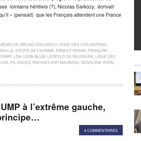
ses lointains héritiers (?), Nicolas Sarkozy, écrivait
 qu’il « (pensait) que les Français attendent une France
AZENEUVE
,
BRUNO GOLLNISCH
,
CHOC DES CIVILISATIONS
,
GAULLE
,
DROITS DE L'HOMME
,
ERNEST RENAN
,
FRANÇOIS
 FERRY
,
LDH
,
LÉON BLUM
,
LÉOPOLD DE SAUSSURE
,
LIGUE DES
EUSE
,
PS
,
RACES
,
RACHIDA DATI MAURRAS
,
SÉGOLÈNE ROYAL
,
l’UMP à l’extrême gauche,
principe…
4 COMMENTAIRES