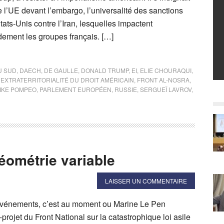
e l’UE devant l’embargo, l’universalité des sanctions
tats-Unis contre l’Iran, lesquelles impactent
dement les groupes français. […]
U SUD
,
DAECH
,
DE GAULLE
,
DONALD TRUMP
,
EI
,
ELIE CHOURAQUI
,
,
EXTRATERRITORIALITÉ DU DROIT AMÉRICAIN
,
FRONT AL-NOSRA
,
IKE POMPEO
,
PARLEMENT EUROPÉEN
,
RUSSIE
,
SERGUEÏ LAVROV
,
ométrie variable
LAISSER UN COMMENTAIRE
vénements, c’est au moment ou Marine Le Pen
-projet du Front National sur la catastrophique loi asile