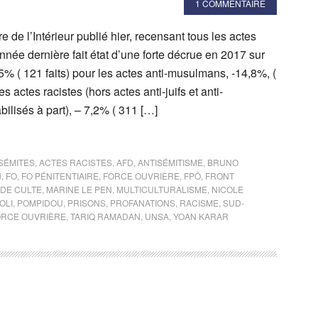
1 COMMENTAIRE
e de l’Intérieur publié hier, recensant tous les actes
nnée dernière fait état d’une forte décrue en 2017 sur
4,5% ( 121 faits) pour les actes anti-musulmans, -14,8%, (
es actes racistes (hors actes anti-juifs et anti-
lisés à part), – 7,2% ( 311 […]
SÉMITES
,
ACTES RACISTES
,
AFD
,
ANTISÉMITISME
,
BRUNO
N
,
FO
,
FO PÉNITENTIAIRE
,
FORCE OUVRIÈRE
,
FPÖ
,
FRONT
 DE CULTE
,
MARINE LE PEN
,
MULTICULTURALISME
,
NICOLE
OLI
,
POMPIDOU
,
PRISONS
,
PROFANATIONS
,
RACISME
,
SUD-
FORCE OUVRIÈRE
,
TARIQ RAMADAN
,
UNSA
,
YOAN KARAR