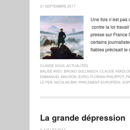
21 SEPTEMBRE 2017
Une fois n’est pas 
contre la loi travai
presse sur France I
certains journalist
fiables précisait le
CLASSÉ SOUS :
ACTUALITÉS
BALISÉ AVEC :
BRUNO GOLLNISCH
,
CLAUDE ASKOLO
EMMANUEL MACRON
,
EURO
,
FLORIAN PHILIPPOT
,
F
LE PEN
,
NICOLAS BAY
,
PARLEMENT EUROPÉEN
,
SOP
La grande dépression
6 JUILLET 2017