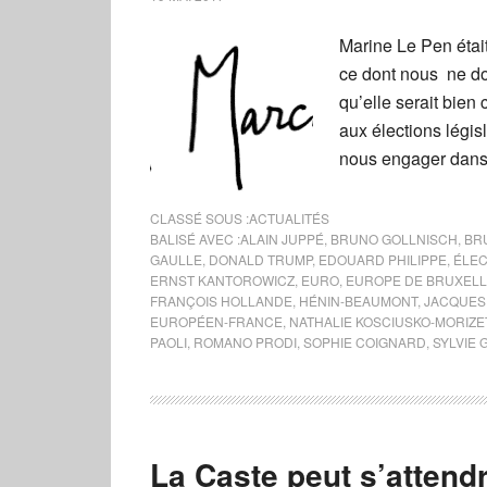
Marine Le Pen était
ce dont nous ne do
qu’elle serait bien
aux élections législ
nous engager dans 
CLASSÉ SOUS :
ACTUALITÉS
BALISÉ AVEC :
ALAIN JUPPÉ
,
BRUNO GOLLNISCH
,
BR
GAULLE
,
DONALD TRUMP
,
EDOUARD PHILIPPE
,
ÉLEC
ERNST KANTOROWICZ
,
EURO
,
EUROPE DE BRUXEL
FRANÇOIS HOLLANDE
,
HÉNIN-BEAUMONT
,
JACQUES
EUROPÉEN-FRANCE
,
NATHALIE KOSCIUSKO-MORIZE
PAOLI
,
ROMANO PRODI
,
SOPHIE COIGNARD
,
SYLVIE
La Caste peut s’attend