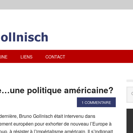
INE
LIENS
CONTACT
me…une politique américaine?
1 COMMENTAIRE
ernière, Bruno Gollnisch était intervenu dans
lement européen pour exhorter de nouveau l’Europe à
p, à résister à l’impérialisme américain. Il s’indignait