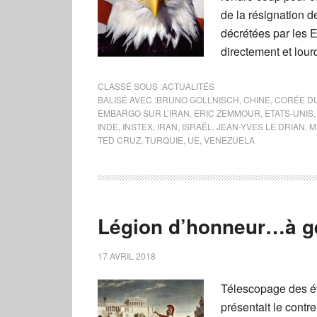
de la résignation d
décrétées par les E
directement et lour
CLASSÉ SOUS :
ACTUALITÉS
BALISÉ AVEC :
BRUNO GOLLNISCH
,
CHINE
,
CORÉE D
EMBARGO SUR L’IRAN
,
ERIC ZEMMOUR
,
ETATS-UNIS
INDE
,
INSTEX
,
IRAN
,
ISRAËL
,
JEAN-YVES LE DRIAN
,
M
TED CRUZ
,
TURQUIE
,
UE
,
VENEZUELA
Légion d’honneur…à gé
17 AVRIL 2018
Télescopage des é
présentait le contre