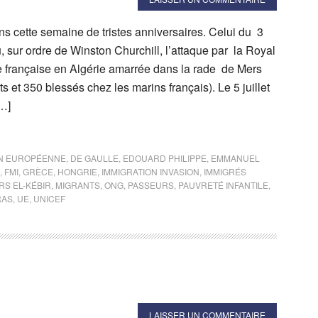
cette semaine de tristes anniversaires. Celui du 3
vu, sur ordre de Winston Churchill, l’attaque par la Royal
te française en Algérie amarrée dans la rade de Mers
s et 350 blessés chez les marins français). Le 5 juillet
[…]
N EUROPÉENNE
,
DE GAULLE
,
EDOUARD PHILIPPE
,
EMMANUEL
,
FMI
,
GRÈCE
,
HONGRIE
,
IMMIGRATION INVASION
,
IMMIGRÉS
RS EL-KÉBIR
,
MIGRANTS
,
ONG
,
PASSEURS
,
PAUVRETÉ INFANTILE
,
RAS
,
UE
,
UNICEF
LAISSER UN COMMENTAIRE