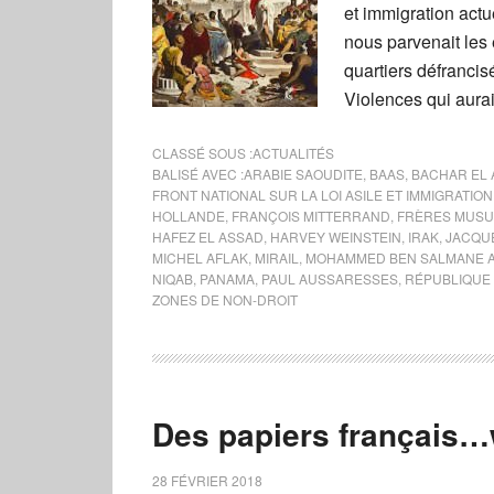
et immigration act
nous parvenait les
quartiers défrancis
Violences qui aura
CLASSÉ SOUS :
ACTUALITÉS
BALISÉ AVEC :
ARABIE SAOUDITE
,
BAAS
,
BACHAR EL
FRONT NATIONAL SUR LA LOI ASILE ET IMMIGRATION
HOLLANDE
,
FRANÇOIS MITTERRAND
,
FRÈRES MUS
HAFEZ EL ASSAD
,
HARVEY WEINSTEIN
,
IRAK
,
JACQU
MICHEL AFLAK
,
MIRAIL
,
MOHAMMED BEN SALMANE 
NIQAB
,
PANAMA
,
PAUL AUSSARESSES
,
RÉPUBLIQUE
ZONES DE NON-DROIT
Des papiers français…
28 FÉVRIER 2018