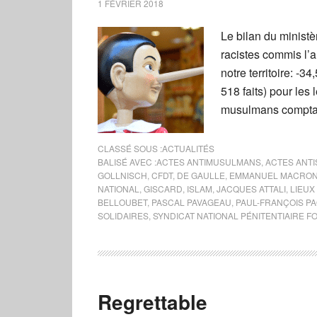
1 FÉVRIER 2018
Le bilan du ministèr
racistes commis l’a
notre territoire: -3
518 faits) pour les l
musulmans comptabi
CLASSÉ SOUS :
ACTUALITÉS
BALISÉ AVEC :
ACTES ANTIMUSULMANS
,
ACTES ANTI
GOLLNISCH
,
CFDT
,
DE GAULLE
,
EMMANUEL MACRO
NATIONAL
,
GISCARD
,
ISLAM
,
JACQUES ATTALI
,
LIEUX
BELLOUBET
,
PASCAL PAVAGEAU
,
PAUL-FRANÇOIS PA
SOLIDAIRES
,
SYNDICAT NATIONAL PÉNITENTIAIRE 
Regrettable