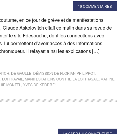
16 COMMENTAIRES
coutume, en ce jour de gréve et de manifestations
l , Claude Askolovitch citait ce matin dans sa revue de
nter le site Fdesouche, dont les connections avec
es lui permettent d’avoir accès à des informations
 chroniqueur. Il relayait ainsi les explications […]
VITCH
,
DE GAULLE
,
DÉMISSION DE FLORIAN PHILIPPOT
,
N
,
LOI TRAVAIL
,
MANIFESTATIONS CONTRE LA LOI TRAVAIL
,
MARINE
HIE MONTEL
,
YVES DE KERDREL
LAISSER UN COMMENTAIRE