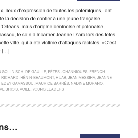
x, lieux d’expression de toutes les polémiques, ont
la décision de confier à une jeune française
d’Orléans, mais d’origine béninoise et polonaise,
ssou, le soin d’incarner Jeanne D’arc lors des fêtes
tte ville, qui a été victime d’attaques racistes. «C’est
e […]
 GOLLNISCH
,
DE GAULLE
,
FÊTES JOHANNIQUES
,
FRENCH
S RICHARD
,
HÉNIN-BEAUMONT
,
HIJAB
,
JEAN MESSIHA
,
JEANNE
E EDEY GAMASSOU
,
MAURICE BARRÉS
,
NADINE MORANO
,
VE BRIOIS
,
VOILE
,
YOUNG LEADERS
ens…