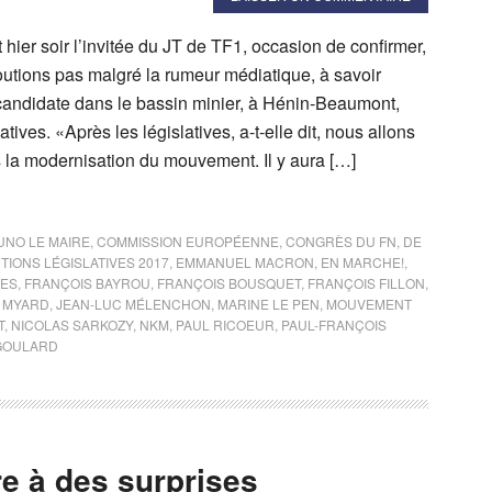
 hier soir l’invitée du JT de TF1, occasion de confirmer,
utions pas malgré la rumeur médiatique, à savoir
 candidate dans le bassin minier, à Hénin-Beaumont,
atives. «Après les législatives, a-t-elle dit, nous allons
la modernisation du mouvement. Il y aura […]
UNO LE MAIRE
,
COMMISSION EUROPÉENNE
,
CONGRÈS DU FN
,
DE
TIONS LÉGISLATIVES 2017
,
EMMANUEL MACRON
,
EN MARCHE!
,
LES
,
FRANÇOIS BAYROU
,
FRANÇOIS BOUSQUET
,
FRANÇOIS FILLON
,
 MYARD
,
JEAN-LUC MÉLENCHON
,
MARINE LE PEN
,
MOUVEMENT
T
,
NICOLAS SARKOZY
,
NKM
,
PAUL RICOEUR
,
PAUL-FRANÇOIS
 GOULARD
re à des surprises