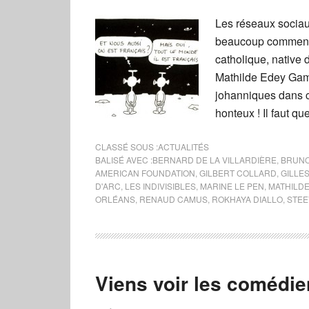
Les réseaux sociau
beaucoup commenté 
catholique, native 
Mathilde Edey Gama
johanniques dans ce
honteux ! Il faut qu
CLASSÉ SOUS :
ACTUALITÉS
BALISÉ AVEC :
BERNARD DE LA VILLARDIÈRE
,
BRUNO
AMERICAN FOUNDATION
,
GILBERT COLLARD
,
GILLE
D'ARC
,
LES INDIVISIBLES
,
MARINE LE PEN
,
MATHILD
ORLÉANS
,
RENAUD CAMUS
,
ROKHAYA DIALLO
,
STEE
Viens voir les comédi