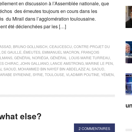
uellement en discussion à l’Assemblée nationale, que
 échos des émeutes toujours en cours dans les
és du Mirail dans l’agglomération toulousaine.
ient été déclenchées par les […]
 ASSAD
,
BRUNO GOLLNISCH
,
CEAUCESCU
,
CONTRE-PROJET DU
,
DE GAULLE
,
ÉMEUTES
,
EMMANUEL MACRON
,
FRANÇOIS
ULMANS
,
GÉNÉRAL NORIÉGA
,
GÉNÉRAL LOUIS MARIE TURREAU
,
ES CHIRAC
,
JOHN GALLIANO
,
LANCE AMSTRONG
,
MARINE LE PEN
,
AL SAOUD
,
MOHAMMED BIN NAYEF BIN ABDELAZIZ AL SAOUD
,
 ARABE SYRIENNE
,
SYRIE
,
TOULOUSE
,
VLADIMIR POUTINE
,
YÉMEN
,
un
what else?
2 COMMENTAIRES