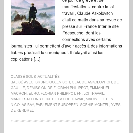
ce jour de gréve et de
manifestations contre la loi
travail , Claude Askolovitch
citait ce matin dans sa revue de
presse sur France Inter le site
Fdesouche, dont les
connections avec certains
journalistes lui permettent d’avoir accès à des informations
fiables précisait le chroniqueur. Il relayait ainsi les
explications […]
CLASSÉ SOUS :
ACTUALITÉS
BALISÉ AVEC :
BRUNO GOLLNISCH
,
CLAUDE ASKOLOVITCH
,
DE
GAULLE
,
DÉMISSION DE FLORIAN PHILIPPOT
,
EMMANUEL
MACRON
,
EURO
,
FLORIAN PHILIPPOT
,
FN
,
LOI TRAVAIL
,
MANIFESTATIONS CONTRE LA LOI TRAVAIL
,
MARINE LE PEN
,
NICOLAS BAY
,
PARLEMENT EUROPÉEN
,
SOPHIE MONTEL
,
YVES
DE KERDREL