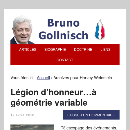
ARTICLES
BIOGRAPHIE
DOCTRINE
LIENS
CONTACT
Vous êtes ici :
Accueil
/
Archives pour Harvey Weinstein
Légion d’honneur…à
géométrie variable
17 AVRIL 2018
LAISSER UN COMMENTAIRE
Télescopage des événements,