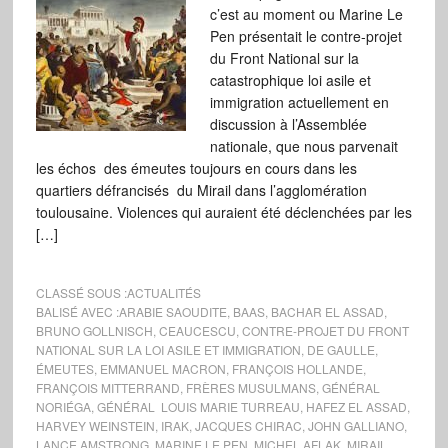
c’est au moment ou Marine Le
Pen présentait le contre-projet
du Front National sur la
catastrophique loi asile et
immigration actuellement en
discussion à l’Assemblée
nationale, que nous parvenait
les échos des émeutes toujours en cours dans les
quartiers défrancisés du Mirail dans l’agglomération
toulousaine. Violences qui auraient été déclenchées par les
[…]
CLASSÉ SOUS :
ACTUALITÉS
BALISÉ AVEC :
ARABIE SAOUDITE
,
BAAS
,
BACHAR EL ASSAD
,
BRUNO GOLLNISCH
,
CEAUCESCU
,
CONTRE-PROJET DU FRONT
NATIONAL SUR LA LOI ASILE ET IMMIGRATION
,
DE GAULLE
,
ÉMEUTES
,
EMMANUEL MACRON
,
FRANÇOIS HOLLANDE
,
FRANÇOIS MITTERRAND
,
FRÈRES MUSULMANS
,
GÉNÉRAL
NORIÉGA
,
GÉNÉRAL LOUIS MARIE TURREAU
,
HAFEZ EL ASSAD
,
HARVEY WEINSTEIN
,
IRAK
,
JACQUES CHIRAC
,
JOHN GALLIANO
,
LANCE AMSTRONG
,
MARINE LE PEN
,
MICHEL AFLAK
,
MIRAIL
,