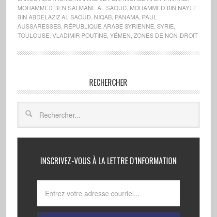
MOHAMMED BEN SALMANE AL SAOUD
,
MOHAMMED BIN NAYEF
BIN ABDELAZIZ AL SAOUD
,
NIQAB
,
PANAMA
,
PAUL
AUSSARESSES
,
RÉPUBLIQUE ARABE SYRIENNE
,
SYRIE
,
TOULOUSE
,
VLADIMIR POUTINE
,
YÉMEN
,
ZONES DE NON-DROIT
RECHERCHER
INSCRIVEZ-VOUS À LA LETTRE D’INFORMATION