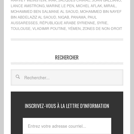
LANCE AMSTRONG
,
MARINE LE PEN
,
MICHEL AFLAK
,
MIRAIL
,
MOHAMMED BEN SALMANE AL SAOUD
,
MOHAMMED BIN NAYEF
BIN ABDELAZIZ AL SAOUD
,
NIQAB
,
PANAMA
,
PAUL
AUSSARESSES
,
RÉPUBLIQUE ARABE SYRIENNE
,
SYRIE
,
TOULOUSE
,
VLADIMIR POUTINE
,
YÉMEN
,
ZONES DE NON-DROIT
RECHERCHER
INSCRIVEZ-VOUS À LA LETTRE D’INFORMATION