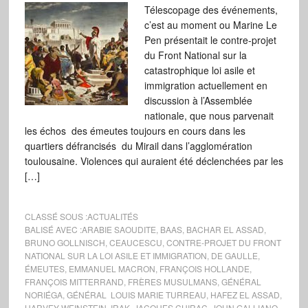
Télescopage des événements,
c’est au moment ou Marine Le
Pen présentait le contre-projet
du Front National sur la
catastrophique loi asile et
immigration actuellement en
discussion à l’Assemblée
nationale, que nous parvenait
les échos des émeutes toujours en cours dans les
quartiers défrancisés du Mirail dans l’agglomération
toulousaine. Violences qui auraient été déclenchées par les
[…]
CLASSÉ SOUS :
ACTUALITÉS
BALISÉ AVEC :
ARABIE SAOUDITE
,
BAAS
,
BACHAR EL ASSAD
,
BRUNO GOLLNISCH
,
CEAUCESCU
,
CONTRE-PROJET DU FRONT
NATIONAL SUR LA LOI ASILE ET IMMIGRATION
,
DE GAULLE
,
ÉMEUTES
,
EMMANUEL MACRON
,
FRANÇOIS HOLLANDE
,
FRANÇOIS MITTERRAND
,
FRÈRES MUSULMANS
,
GÉNÉRAL
NORIÉGA
,
GÉNÉRAL LOUIS MARIE TURREAU
,
HAFEZ EL ASSAD
,
HARVEY WEINSTEIN
,
IRAK
,
JACQUES CHIRAC
,
JOHN GALLIANO
,