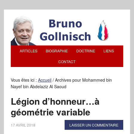
ARTICLES
BIOGRAPHIE
DOCTRINE
LIENS
CONTACT
Vous êtes ici :
Accueil
/
Archives pour Mohammed bin
Nayef bin Abdelaziz Al Saoud
Légion d’honneur…à
géométrie variable
17 AVRIL 2018
LAISSER UN COMMENTAIRE