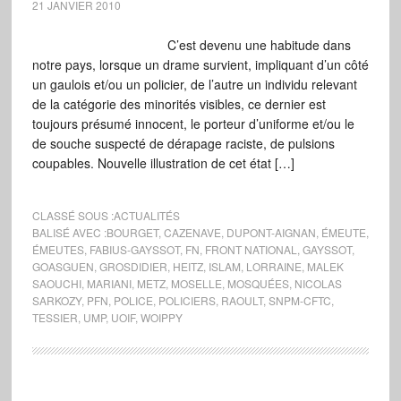
21 JANVIER 2010
C’est devenu une habitude dans
notre pays, lorsque un drame survient, impliquant d’un côté
un gaulois et/ou un policier, de l’autre un individu relevant
de la catégorie des minorités visibles, ce dernier est
toujours présumé innocent, le porteur d’uniforme et/ou le
de souche suspecté de dérapage raciste, de pulsions
coupables. Nouvelle illustration de cet état […]
CLASSÉ SOUS :
ACTUALITÉS
BALISÉ AVEC :
BOURGET
,
CAZENAVE
,
DUPONT-AIGNAN
,
ÉMEUTE
,
ÉMEUTES
,
FABIUS-GAYSSOT
,
FN
,
FRONT NATIONAL
,
GAYSSOT
,
GOASGUEN
,
GROSDIDIER
,
HEITZ
,
ISLAM
,
LORRAINE
,
MALEK
SAOUCHI
,
MARIANI
,
METZ
,
MOSELLE
,
MOSQUÉES
,
NICOLAS
SARKOZY
,
PFN
,
POLICE
,
POLICIERS
,
RAOULT
,
SNPM-CFTC
,
TESSIER
,
UMP
,
UOIF
,
WOIPPY