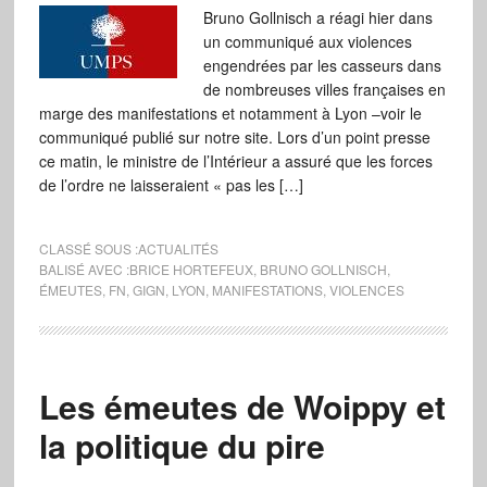
Bruno Gollnisch a réagi hier dans
un communiqué aux violences
engendrées par les casseurs dans
de nombreuses villes françaises en
marge des manifestations et notamment à Lyon –voir le
communiqué publié sur notre site. Lors d’un point presse
ce matin, le ministre de l’Intérieur a assuré que les forces
de l’ordre ne laisseraient « pas les […]
CLASSÉ SOUS :
ACTUALITÉS
BALISÉ AVEC :
BRICE HORTEFEUX
,
BRUNO GOLLNISCH
,
ÉMEUTES
,
FN
,
GIGN
,
LYON
,
MANIFESTATIONS
,
VIOLENCES
Les émeutes de Woippy et
la politique du pire