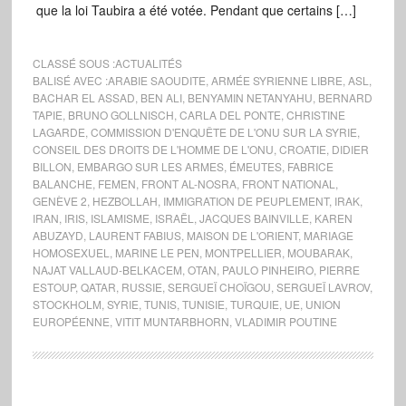
que la loi Taubira a été votée. Pendant que certains […]
CLASSÉ SOUS :
ACTUALITÉS
BALISÉ AVEC :
ARABIE SAOUDITE
,
ARMÉE SYRIENNE LIBRE
,
ASL
,
BACHAR EL ASSAD
,
BEN ALI
,
BENYAMIN NETANYAHU
,
BERNARD
TAPIE
,
BRUNO GOLLNISCH
,
CARLA DEL PONTE
,
CHRISTINE
LAGARDE
,
COMMISSION D'ENQUÊTE DE L'ONU SUR LA SYRIE
,
CONSEIL DES DROITS DE L'HOMME DE L'ONU
,
CROATIE
,
DIDIER
BILLON
,
EMBARGO SUR LES ARMES
,
ÉMEUTES
,
FABRICE
BALANCHE
,
FEMEN
,
FRONT AL-NOSRA
,
FRONT NATIONAL
,
GENÈVE 2
,
HEZBOLLAH
,
IMMIGRATION DE PEUPLEMENT
,
IRAK
,
IRAN
,
IRIS
,
ISLAMISME
,
ISRAËL
,
JACQUES BAINVILLE
,
KAREN
ABUZAYD
,
LAURENT FABIUS
,
MAISON DE L'ORIENT
,
MARIAGE
HOMOSEXUEL
,
MARINE LE PEN
,
MONTPELLIER
,
MOUBARAK
,
NAJAT VALLAUD-BELKACEM
,
OTAN
,
PAULO PINHEIRO
,
PIERRE
ESTOUP
,
QATAR
,
RUSSIE
,
SERGUEÏ CHOÏGOU
,
SERGUEÏ LAVROV
,
STOCKHOLM
,
SYRIE
,
TUNIS
,
TUNISIE
,
TURQUIE
,
UE
,
UNION
EUROPÉENNE
,
VITIT MUNTARBHORN
,
VLADIMIR POUTINE