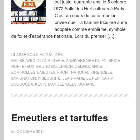
tout juste quarante ans, le 5 octobre
1972 Salle des Horticulteurs à Paris.
C’est au cours de cette réunion
privée que la flamme tricolore a été
adoptée comme emblème, symbole
de foi et d’espérance nationale. Lors du premier […]
CLASSÉ SOUS :
ACTUALITÉS
BALISÉ AVEC :
1972
,
ALGÉRIE
,
ANNIVERSAIRE DU FN
,
BRICE
HORTEFEUX
,
BRUNO GOLLNISCH
,
DÉLINQUANCE
,
ECHIROLLES
,
ÉMEUTES
,
FRONT NATIONAL
,
GRENOBLE
,
IMMIGRATION
,
INSÉCURITÉ
,
JEAN-MARIE LE PEN
,
KARIM
BOUDOUDA
,
KEVIN
,
MANUEL VALLS
,
SOFIANE
Emeutiers et tartuffes
20 OCTOBRE 2010