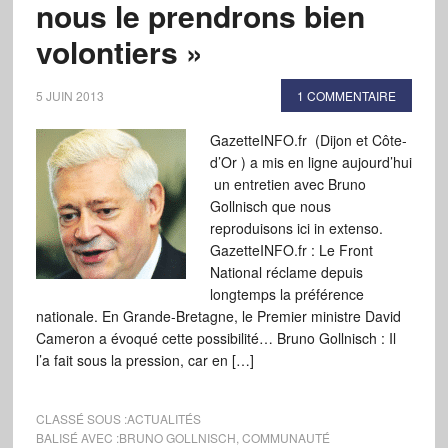
nous le prendrons bien
volontiers »
5 JUIN 2013
1 COMMENTAIRE
GazetteINFO.fr (Dijon et Côte-
d’Or ) a mis en ligne aujourd’hui
un entretien avec Bruno
Gollnisch que nous
reproduisons ici in extenso.
GazetteINFO.fr : Le Front
National réclame depuis
longtemps la préférence
nationale. En Grande-Bretagne, le Premier ministre David
Cameron a évoqué cette possibilité… Bruno Gollnisch : Il
l’a fait sous la pression, car en […]
CLASSÉ SOUS :
ACTUALITÉS
BALISÉ AVEC :
BRUNO GOLLNISCH
,
COMMUNAUTÉ