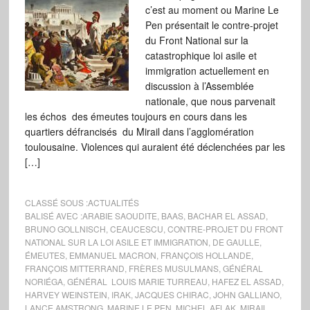
c’est au moment ou Marine Le
Pen présentait le contre-projet
du Front National sur la
catastrophique loi asile et
immigration actuellement en
discussion à l’Assemblée
nationale, que nous parvenait
les échos des émeutes toujours en cours dans les
quartiers défrancisés du Mirail dans l’agglomération
toulousaine. Violences qui auraient été déclenchées par les
[…]
CLASSÉ SOUS :
ACTUALITÉS
BALISÉ AVEC :
ARABIE SAOUDITE
,
BAAS
,
BACHAR EL ASSAD
,
BRUNO GOLLNISCH
,
CEAUCESCU
,
CONTRE-PROJET DU FRONT
NATIONAL SUR LA LOI ASILE ET IMMIGRATION
,
DE GAULLE
,
ÉMEUTES
,
EMMANUEL MACRON
,
FRANÇOIS HOLLANDE
,
FRANÇOIS MITTERRAND
,
FRÈRES MUSULMANS
,
GÉNÉRAL
NORIÉGA
,
GÉNÉRAL LOUIS MARIE TURREAU
,
HAFEZ EL ASSAD
,
HARVEY WEINSTEIN
,
IRAK
,
JACQUES CHIRAC
,
JOHN GALLIANO
,
LANCE AMSTRONG
,
MARINE LE PEN
,
MICHEL AFLAK
,
MIRAIL
,