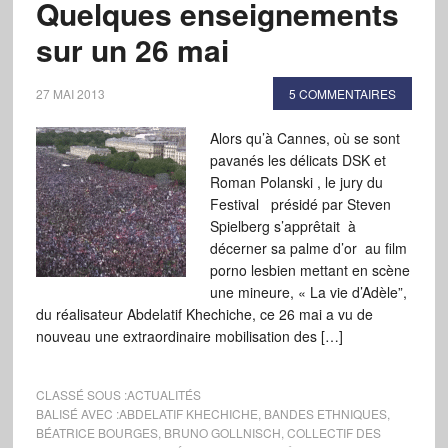
Quelques enseignements
sur un 26 mai
27 MAI 2013
5 COMMENTAIRES
Alors qu’à Cannes, où se sont
pavanés les délicats DSK et
Roman Polanski , le jury du
Festival présidé par Steven
Spielberg s’apprêtait à
décerner sa palme d’or au film
porno lesbien mettant en scène
une mineure, « La vie d’Adèle”,
du réalisateur Abdelatif Khechiche, ce 26 mai a vu de
nouveau une extraordinaire mobilisation des […]
CLASSÉ SOUS :
ACTUALITÉS
BALISÉ AVEC :
ABDELATIF KHECHICHE
,
BANDES ETHNIQUES
,
BÉATRICE BOURGES
,
BRUNO GOLLNISCH
,
COLLECTIF DES