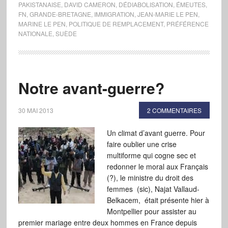
PAKISTANAISE
,
DAVID CAMERON
,
DÉDIABOLISATION
,
ÉMEUTES
,
FN
,
GRANDE-BRETAGNE
,
IMMIGRATION
,
JEAN-MARIE LE PEN
,
MARINE LE PEN
,
POLITIQUE DE REMPLACEMENT
,
PRÉFÉRENCE
NATIONALE
,
SUÈDE
Notre avant-guerre?
30 MAI 2013
2 COMMENTAIRES
Un climat d’avant guerre. Pour
faire oublier une crise
multiforme qui cogne sec et
redonner le moral aux Français
(?), le ministre du droit des
femmes (sic), Najat Vallaud-
Belkacem, était présente hier à
Montpellier pour assister au
premier mariage entre deux hommes en France depuis