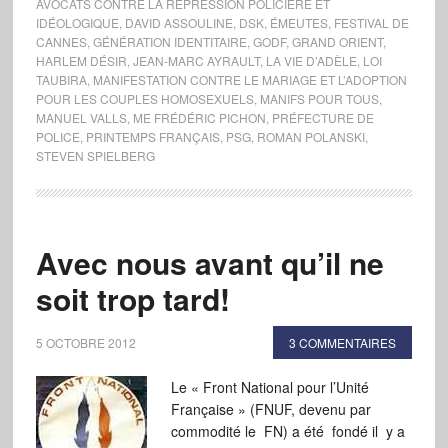
AVOCATS CONTRE LA RÉPRESSION POLICIÈRE ET
IDÉOLOGIQUE
,
DAVID ASSOULINE
,
DSK
,
ÉMEUTES
,
FESTIVAL DE
CANNES
,
GÉNÉRATION IDENTITAIRE
,
GODF
,
GRAND ORIENT
,
HARLEM DÉSIR
,
JEAN-MARC AYRAULT
,
LA VIE D’ADÈLE
,
LOI
TAUBIRA
,
MANIFESTATION CONTRE LE MARIAGE ET L’ADOPTION
POUR LES COUPLES HOMOSEXUELS
,
MANIFS POUR TOUS
,
MANUEL VALLS
,
ME FRÉDÉRIC PICHON
,
PRÉFECTURE DE
POLICE
,
PRINTEMPS FRANÇAIS
,
PSG
,
ROMAN POLANSKI
,
STEVEN SPIELBERG
Avec nous avant qu’il ne
soit trop tard!
5 OCTOBRE 2012
3 COMMENTAIRES
Le « Front National pour l’Unité
Française » (FNUF, devenu par
commodité le FN) a été fondé il y a