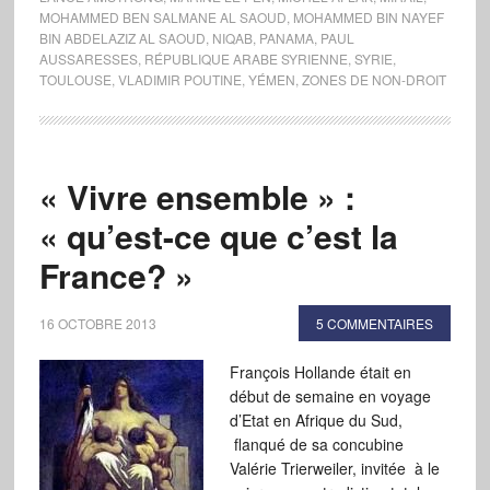
MOHAMMED BEN SALMANE AL SAOUD
,
MOHAMMED BIN NAYEF
BIN ABDELAZIZ AL SAOUD
,
NIQAB
,
PANAMA
,
PAUL
AUSSARESSES
,
RÉPUBLIQUE ARABE SYRIENNE
,
SYRIE
,
TOULOUSE
,
VLADIMIR POUTINE
,
YÉMEN
,
ZONES DE NON-DROIT
« Vivre ensemble » :
« qu’est-ce que c’est la
France? »
16 OCTOBRE 2013
5 COMMENTAIRES
François Hollande était en
début de semaine en voyage
d’Etat en Afrique du Sud,
flanqué de sa concubine
Valérie Trierweiler, invitée à le