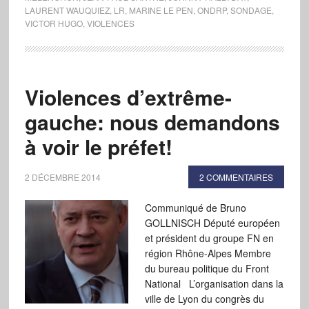
LAURENT WAUQUIEZ
,
LR
,
MARINE LE PEN
,
ONDRP
,
SONDAGE
,
VICTOR HUGO
,
VIOLENCES
Violences d’extrême-
gauche: nous demandons
à voir le préfet!
2 DÉCEMBRE 2014
2 COMMENTAIRES
Communiqué de Bruno
GOLLNISCH Député européen
et président du groupe FN en
région Rhône-Alpes Membre
du bureau politique du Front
National L’organisation dans la
ville de Lyon du congrès du