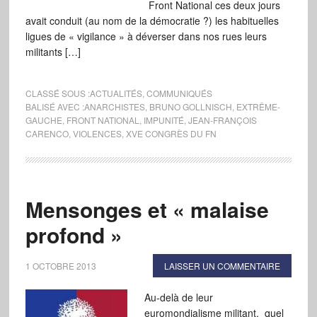
Front National ces deux jours
avait conduit (au nom de la démocratie ?) les habituelles
ligues de « vigilance » à déverser dans nos rues leurs
militants […]
CLASSÉ SOUS :
ACTUALITÉS
,
COMMUNIQUÉS
BALISÉ AVEC :
ANARCHISTES
,
BRUNO GOLLNISCH
,
EXTRÊME-
GAUCHE
,
FRONT NATIONAL
,
IMPUNITÉ
,
JEAN-FRANÇOIS
CARENCO
,
VIOLENCES
,
XVE CONGRÈS DU FN
Mensonges et « malaise
profond »
1 OCTOBRE 2013
LAISSER UN COMMENTAIRE
Au-delà de leur
euromondialisme militant, quel