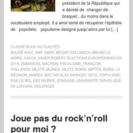
président de la République qui
a décidé de changer de
braquet…du moins dans le
vocabulaire employé. Il a ainsi tenté de récupérer l’épithète
de populiste; populisme désigné jusqu’alors par lui […]
CLASSÉ SOUS :
ACTUALITÉS
BALISÉ AVEC :
AMF
,
AMRF
,
BRUNO GOLLNISCH
,
BRUNO LE
MAIRE
,
DAVOS
,
DIDIER ROBERT
,
ÉLECTIONS EUROPÉENNES DE
2019
,
EMMANUEL MACRON
,
FISCALISME
,
FRANÇOIS
HOLLANDE
,
GILETS JAUNES
,
GILETS NOIRS
,
IMPÔTS
,
INSEE
,
LA
RÉUNION
,
MAIRES
,
MAT
,
NICOLAS SARKOZY
,
OFCE
,
POPULISME
,
RAS-LE-BOL DES MAIRES
,
SONDAGE
,
UNIVERSITÉ CATHOLIQUE
DE LOUVAIN
,
VIOLENCES
Joue pas du rock’n’roll
pour moi ?