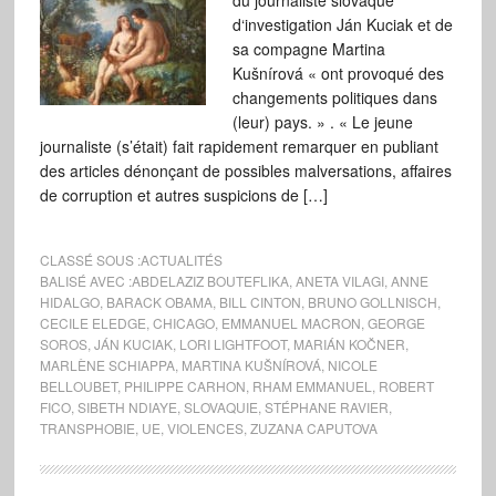
du journaliste slovaque
d‘investigation Ján Kuciak et de
sa compagne Martina
Kušnírová « ont provoqué des
changements politiques dans
(leur) pays. » . « Le jeune
journaliste (s’était) fait rapidement remarquer en publiant
des articles dénonçant de possibles malversations, affaires
de corruption et autres suspicions de […]
CLASSÉ SOUS :
ACTUALITÉS
BALISÉ AVEC :
ABDELAZIZ BOUTEFLIKA
,
ANETA VILAGI
,
ANNE
HIDALGO
,
BARACK OBAMA
,
BILL CINTON
,
BRUNO GOLLNISCH
,
CECILE ELEDGE
,
CHICAGO
,
EMMANUEL MACRON
,
GEORGE
SOROS
,
JÁN KUCIAK
,
LORI LIGHTFOOT
,
MARIÁN KOČNER
,
MARLÈNE SCHIAPPA
,
MARTINA KUŠNÍROVÁ
,
NICOLE
BELLOUBET
,
PHILIPPE CARHON
,
RHAM EMMANUEL
,
ROBERT
FICO
,
SIBETH NDIAYE
,
SLOVAQUIE
,
STÉPHANE RAVIER
,
TRANSPHOBIE
,
UE
,
VIOLENCES
,
ZUZANA CAPUTOVA