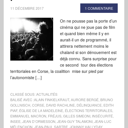
11 DÉCEMBRE 2017
1 COMMENTAIRE
On ne pousse pas la porte d’un
cinéma qui ne joue pas de film
et quand bien même il y en
aurait-il un de programmé, il
attirera nettement moins le
chaland si son dénouement est
déjà connu. Sans surprise pour
ce second tour des élections
territoriales en Corse, la coalition mise sur pied par
l’autonomiste […]
CLASSÉ SOUS :
ACTUALITÉS
BALISÉ AVEC :
ALAIN FINKIELKRAUT
,
AURORE BERGÉ
,
BRUNO
GOLLNISCH
,
CORSE
,
DAVID RACHLINE
,
DÉLINQUANCE
,
EDITH
PIAF
,
ÉGLISE DE LA MADELEINE
,
ÉLECTIONS TERRITORIALES
,
EMMANUEL MACRON
,
FRÉJUS
,
GILLES SIMEONI
,
INSÉCURITÉ
,
INSEE
,
JEAN D’ORMESSON
,
JEAN-GUY TALAMONI
,
JEAN-LUC
MÉLENCHON
,
JEAN-PAUL SARTRE
,
JOHNNY HALLYDAY
,