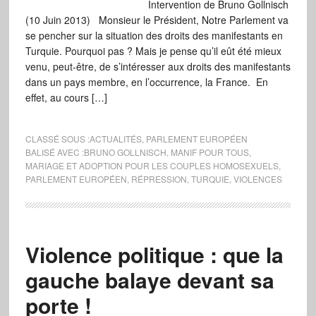
Intervention de Bruno Gollnisch
(10 Juin 2013) Monsieur le Président, Notre Parlement va
se pencher sur la situation des droits des manifestants en
Turquie. Pourquoi pas ? Mais je pense qu’il eût été mieux
venu, peut-être, de s’intéresser aux droits des manifestants
dans un pays membre, en l’occurrence, la France. En
effet, au cours […]
CLASSÉ SOUS :
ACTUALITÉS
,
PARLEMENT EUROPÉEN
BALISÉ AVEC :
BRUNO GOLLNISCH
,
MANIF POUR TOUS
,
MARIAGE ET ADOPTION POUR LES COUPLES HOMOSEXUELS
,
PARLEMENT EUROPÉEN
,
RÉPRESSION
,
TURQUIE
,
VIOLENCES
Violence politique : que la
gauche balaye devant sa
porte !