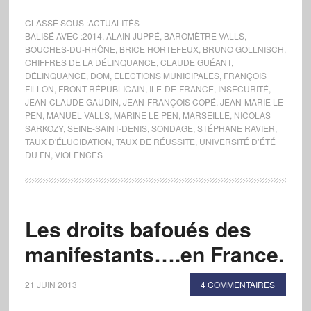
CLASSÉ SOUS :
ACTUALITÉS
BALISÉ AVEC :
2014
,
ALAIN JUPPÉ
,
BAROMÈTRE VALLS
,
BOUCHES-DU-RHÔNE
,
BRICE HORTEFEUX
,
BRUNO GOLLNISCH
,
CHIFFRES DE LA DÉLINQUANCE
,
CLAUDE GUÉANT
,
DÉLINQUANCE
,
DOM
,
ÉLECTIONS MUNICIPALES
,
FRANÇOIS
FILLON
,
FRONT RÉPUBLICAIN
,
ILE-DE-FRANCE
,
INSÉCURITÉ
,
JEAN-CLAUDE GAUDIN
,
JEAN-FRANÇOIS COPÉ
,
JEAN-MARIE LE
PEN
,
MANUEL VALLS
,
MARINE LE PEN
,
MARSEILLE
,
NICOLAS
SARKOZY
,
SEINE-SAINT-DENIS
,
SONDAGE
,
STÉPHANE RAVIER
,
TAUX D'ÉLUCIDATION
,
TAUX DE RÉUSSITE
,
UNIVERSITÉ D’ÉTÉ
DU FN
,
VIOLENCES
Les droits bafoués des
manifestants….en France.
21 JUIN 2013
4 COMMENTAIRES