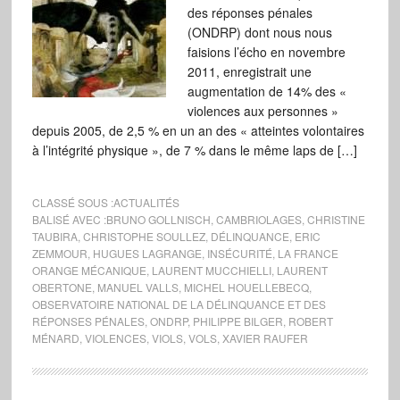
des réponses pénales
(ONDRP) dont nous nous
faisions l’écho en novembre
2011, enregistrait une
augmentation de 14% des «
violences aux personnes »
depuis 2005, de 2,5 % en un an des « atteintes volontaires
à l’intégrité physique », de 7 % dans le même laps de […]
CLASSÉ SOUS :
ACTUALITÉS
BALISÉ AVEC :
BRUNO GOLLNISCH
,
CAMBRIOLAGES
,
CHRISTINE
TAUBIRA
,
CHRISTOPHE SOULLEZ
,
DÉLINQUANCE
,
ERIC
ZEMMOUR
,
HUGUES LAGRANGE
,
INSÉCURITÉ
,
LA FRANCE
ORANGE MÉCANIQUE
,
LAURENT MUCCHIELLI
,
LAURENT
OBERTONE
,
MANUEL VALLS
,
MICHEL HOUELLEBECQ
,
OBSERVATOIRE NATIONAL DE LA DÉLINQUANCE ET DES
RÉPONSES PÉNALES
,
ONDRP
,
PHILIPPE BILGER
,
ROBERT
MÉNARD
,
VIOLENCES
,
VIOLS
,
VOLS
,
XAVIER RAUFER