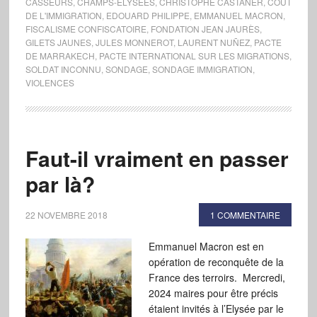
CASSEURS
,
CHAMPS-ÉLYSÉES
,
CHRISTOPHE CASTANER
,
COÛT
DE L'IMMIGRATION
,
EDOUARD PHILIPPE
,
EMMANUEL MACRON
,
FISCALISME CONFISCATOIRE
,
FONDATION JEAN JAURÈS
,
GILETS JAUNES
,
JULES MONNEROT
,
LAURENT NUÑEZ
,
PACTE
DE MARRAKECH
,
PACTE INTERNATIONAL SUR LES MIGRATIONS
,
SOLDAT INCONNU
,
SONDAGE
,
SONDAGE IMMIGRATION
,
VIOLENCES
Faut-il vraiment en passer
par là?
22 NOVEMBRE 2018
1 COMMENTAIRE
Emmanuel Macron est en
opération de reconquête de la
France des terroirs. Mercredi,
2024 maires pour être précis
étaient invités à l’Elysée par le