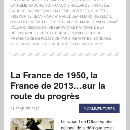
EXTRÊME-GAUCHE
,
FG
,
FRANÇOIS HOLLANDE
,
FRONT DE
GAUCHE
,
GUÉANT
,
HARLEM DÉSIR
,
HORTEFEUX
,
IMPÔTS
,
INSÉCURITÉ
,
JEAN-MARC AYRAULT
,
JEAN-MARC ROUILLAN
,
JNR
,
LOI TAUBIRA
,
LUTTE DES CLASSES
,
MANUEL VALLS
,
NAJAT
VALLAUD-BELKACEM
,
OBSERVATOIRE NATIONAL DE LA
DÉLINQUANCE ET DES RÉPONSES PÉNALES
,
ONDRP
,
PRÉFECTURE DE POLICE DE PARIS
,
RETRAITES
,
SONDAGE
,
VIOLENCES
,
ZONES DE SÉCURITÉ PRIORITAIRES
,
ZSP
La France de 1950, la
France de 2013…sur la
route du progrès
21 FÉVRIER 2013
2 COMMENTAIRES
Le rapport de l’Observatoire
national de la délinquance et