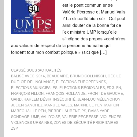
est le point commun entre
Valérie Pécresse et Manuel Valls
? La sincérité bien sûr ! Qui peut
ainsi douter de la bonne foi de
l’ex ministre UMP lorsqu’elle
s’indigne des propos «contraires
aux valeurs de respect de la personne humaine qui
fondent tout mon combat politique » (sic) que […]
CLASSÉ SOUS :
ACTUALITÉS
BALISÉ AVEC :
2014
,
BEAUCAIRE
,
BRUNO GOLLNISCH
,
CÉCILE
DUFLOT
,
DÉLINQUANCE
,
ÉLECTIONS EUROPÉENNES
,
ÉLECTIONS MUNICIPALES
,
ÉLECTIONS RÉGIONALES
,
FDG
,
FN
,
FRANÇOIS FILLON
,
FRANÇOIS HOLLANDE
,
FRONT DE GAUCHE
,
GARD
,
HARLEM DÉSIR
,
INSÉCURITÉ
,
JEAN-LUC MÉLENCHON
,
JULIEN SANCHEZ
,
MANUEL VALLS
,
MARINE LE PEN
,
MARION
MARÉCHAL-LE PEN
,
PIERRE LAURENT
,
PS
,
RAMA YADE
,
SONDAGE
,
UMP
,
VAL-D'OISE
,
VALÉRIE PÉCRESSE
,
VIOLENCES
,
VIOLENCES URBAINES
,
ZONES DE SÉCURITÉ PRIORITAIRES
,
ZSP