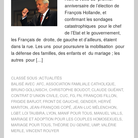
anniversaire de l’élection de
François Hollande, et
confirmant les sondages
catastrophiques pour le chef
de l’Etat et le gouvernement,
les Français de droite, de gauche et d’ailleurs, étaient
dans la rue. Les uns pour poursuivre la mobilisation pour
la défense des familles, des enfants et du mariage ; les
autres pour […]
CLASSÉ SOUS :
ACTUALITÉS
BALISÉ AVEC :
AFC
,
ASSOCIATION FAMILIALE CATHOLIQUE
,
BRUNO GOLLNISCH
,
CHRISTOPHE BOUDOT
,
CLAUDE GUÉANT
,
CONTRAT D’UNION CIVILE
,
CUC
,
FG
,
FN
,
FRANÇOIS FILLON
,
FRIGIDE BARJOT
,
FRONT DE GAUCHE
,
GENDER
,
HERVÉ
MARITON
,
JEAN-FRANÇOIS COPÉ
,
JEAN-LUC MÉLENCHON
,
LGBT
,
LOI TAUBIRA
,
LYON
,
MANIF POUR TOUS
,
MANUEL VALLS
,
MARIAGE ET ADOPTION POUR LES COUPLES HOMOSEXUELS
,
MARIAGE POUR TOUS
,
THÉORIE DU GENRE
,
UMP
,
VALÉRIE
MERLE
,
VINCENT ROUYER