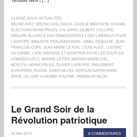
Yaroslav Nilov ( […]
CLASSÉ SOUS :
ACTUALITÉS
BALISÉ AVEC :
BRUNO GOLLNISCH
,
CECILIA WIKSTRÖM
,
DOUMA
,
ÉLECTIONS MUNICIPALES
,
G 8
,
GARD
,
GILBERT COLLARD
,
GROUPE ALLIANCE DES DÉMOCRATES ET DES LIBÉRAUX POUR
L'EUROPE
,
IMMUNITÉ PARLEMENTAIRE
,
JAMEL DEBOUZE
,
JEAN-
FRANÇOIS COPÉ
,
JEAN-MARIE LE PEN
,
LOUIS ALIOT.
,
LUDOVIC
DE DANNE
,
LYON
,
MARIAGE ET ADOPTION POUR LES COUPLES
HOMOSEXUELS
,
MARINE LE PEN
,
MARION-MARÉCHAL
,
MOSCOU
,
MUNICIPALES
,
OLIVIER LAPIERRE
,
PARLEMENT
EUROPÉEN
,
RUSSIE
,
SAINT-GILLES
,
SERGUEÏ NARYCHKINE
,
SYRIE
,
UE
,
UMP
,
VLADIMIR POUTINE
,
YAROSLAV NILOV
Le Grand Soir de la
Révolution patriotique
24 MAI 2013
8 COMMENTAIRES