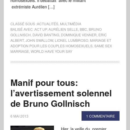
homosexuels. Il débattait avec le militant
extrémiste Aurélien […]
CLASSÉ SOUS :
ACTUALITÉS
,
MULTIMÉDIA
BALISÉ AVEC :
ACT UP
,
AURÉLIEN SELLE
,
BBC
,
BRUNO
GOLLNISCH
,
DAVID BANTING
,
DOMINIQUE VENNER
,
ERIC
ALBERT
,
JOHN SWALLOW
,
LIONEL LUMBROSO
,
MARIAGE ET
ADOPTION POUR LES COUPLES HOMOSEXUELS
,
SAME SEX
MARRIAGE
,
WORLD HAVE YOUR SAY
Manif pour tous:
l’avertissement solennel
de Bruno Gollnisch
6 MAI 2013
1 COMMENTAIRE
Hier, la veille du premier