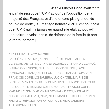
Jean-François Copé avait tenté
le pari de ressouder l’UMP autour de l’opposition de la
majorité des Français, et d’une encore plus grande du
peuple de droite, au mariage homosexuel. C’est pour cela
que l’UMP, qui n’a jamais eu quand elle était au pouvoir
une politique volontariste de défense de la famille (à part
le regroupement […]
CLASSÉ SOUS :
ACTUALITÉS
BALISÉ AVEC :
26 MAI
,
ALAIN JUPPÉ
,
BERNARD ACCOYER
,
BERNARD ANTONY
,
BERNARD DEBRÉ
,
BERTRAND DELANOË
,
BRUNO GOLLNISCH
,
CLAUSE DE CONSCIENCE
,
FAMILLE
,
FONDAPOL
,
FRANÇOIS FILLON
,
FRIGIDE BARJOT
,
GPA
,
JEAN-
FRANÇOIS COPÉ
,
LOI TAUBIRA
,
LUC CHATEL
,
MAIRIE DE
BÈGLES
,
MANIFS POUR TOUS
,
MARIAGE ET ADOPTION POUR
LES COUPLES HOMOSEXUELS
,
MARIAGE HOMOSEXUEL
,
MARINE LE PEN
,
MARION MARÉCHAL-LE PEN
,
NATHALIE
KOSCIUSKO-MORIZET
,
NKM
,
NOËL MAMÈRE
,
REGROUPEMENT
FAMILIAL
,
RÉVOLUTION PATRIOTIQUE
,
UMP
,
VALEURS
TRADITIONNELLES