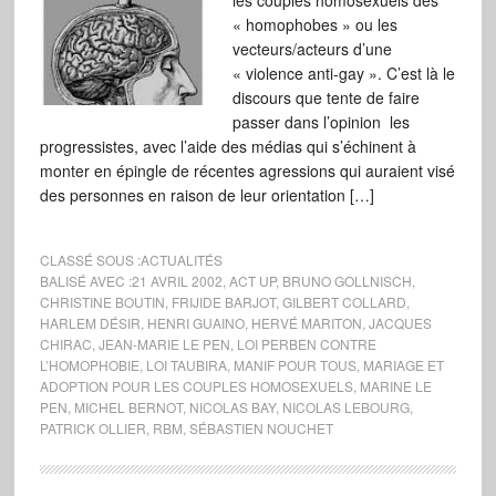
les couples homosexuels des
« homophobes » ou les
vecteurs/acteurs d’une
« violence anti-gay ». C’est là le
discours que tente de faire
passer dans l’opinion les
progressistes, avec l’aide des médias qui s’échinent à
monter en épingle de récentes agressions qui auraient visé
des personnes en raison de leur orientation […]
CLASSÉ SOUS :
ACTUALITÉS
BALISÉ AVEC :
21 AVRIL 2002
,
ACT UP
,
BRUNO GOLLNISCH
,
CHRISTINE BOUTIN
,
FRIJIDE BARJOT
,
GILBERT COLLARD
,
HARLEM DÉSIR
,
HENRI GUAINO
,
HERVÉ MARITON
,
JACQUES
CHIRAC
,
JEAN-MARIE LE PEN
,
LOI PERBEN CONTRE
L’HOMOPHOBIE
,
LOI TAUBIRA
,
MANIF POUR TOUS
,
MARIAGE ET
ADOPTION POUR LES COUPLES HOMOSEXUELS
,
MARINE LE
PEN
,
MICHEL BERNOT
,
NICOLAS BAY
,
NICOLAS LEBOURG
,
PATRICK OLLIER
,
RBM
,
SÉBASTIEN NOUCHET