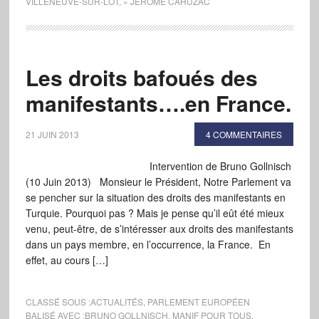
VILLENEUVE-SUR-LOT
,
» JÉRÔME CAHUZAC
Les droits bafoués des
manifestants….en France.
21 JUIN 2013
4 COMMENTAIRES
Intervention de Bruno Gollnisch
(10 Juin 2013) Monsieur le Président, Notre Parlement va
se pencher sur la situation des droits des manifestants en
Turquie. Pourquoi pas ? Mais je pense qu’il eût été mieux
venu, peut-être, de s’intéresser aux droits des manifestants
dans un pays membre, en l’occurrence, la France. En
effet, au cours […]
CLASSÉ SOUS :
ACTUALITÉS
,
PARLEMENT EUROPÉEN
BALISÉ AVEC :
BRUNO GOLLNISCH
,
MANIF POUR TOUS
,