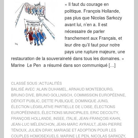
« Il faut du courage en
politique. François Hollande,
pas plus que Nicolas Sarkozy
avant lui, n’en a. Il est
nécessaire de parler
franchement aux Français, et
leur dire qu’il faut pour notre
pays une rupture majeure, une
restauration de la souveraineté dans tous les domaines. »
Marine Le Pen a résumé dans son communiqué […]
CLASSÉ SOUS :
ACTUALITÉS
BALISÉ AVEC :
ALAIN DUHAMEL
,
ARNAUD MONTEBOURG
,
BRUNO DIVE
,
BRUNO GOLLNISCH
,
COMMISSION EUROPÉENNE
,
DÉFICIT PUBLIC
,
DETTE PUBLIQUE
,
DOMINIQUE JUNG
,
ÉLECTION LÉGISLATIVE PARTIELLE DE L’OISE
,
ÉLECTIONS
EUROPÉENNES
,
ÉLECTIONS MUNICIPALES
,
ERIC DECOUTY
,
FRANÇOIS HOLLANDE
,
INSEE
,
ITALIE
,
JEAN-FRANÇOIS KAHN
,
JEAN-LUC MÉLENCHON
,
JEAN-MARC AYRAULT
,
JEAN-PIERRE
TÉNOUX
,
JULIEN DRAY
,
MARIAGE ET ADOPTION POUR LES
COUPLES HOMOSEXUELS
,
MARINE LE PEN
,
NICOLAS SARKOZY
,