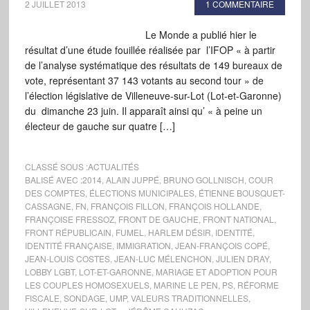
2 JUILLET 2013
1 COMMENTAIRE
Le Monde a publié hier le
résultat d’une étude fouillée réalisée par l’IFOP « à partir
de l’analyse systématique des résultats de 149 bureaux de
vote, représentant 37 143 votants au second tour » de
l’élection législative de Villeneuve-sur-Lot (Lot-et-Garonne)
du dimanche 23 juin. Il apparaît ainsi qu’ « à peine un
électeur de gauche sur quatre […]
CLASSÉ SOUS :
ACTUALITÉS
BALISÉ AVEC :
2014
,
ALAIN JUPPÉ
,
BRUNO GOLLNISCH
,
COUR
DES COMPTES
,
ÉLECTIONS MUNICIPALES
,
ÉTIENNE BOUSQUET-
CASSAGNE
,
FN
,
FRANÇOIS FILLON
,
FRANÇOIS HOLLANDE
,
FRANÇOISE FRESSOZ
,
FRONT DE GAUCHE
,
FRONT NATIONAL
,
FRONT RÉPUBLICAIN
,
FUMEL
,
HARLEM DÉSIR
,
IDENTITÉ
,
IDENTITÉ FRANÇAISE
,
IMMIGRATION
,
JEAN-FRANÇOIS COPÉ
,
JEAN-LOUIS COSTES
,
JEAN-LUC MÉLENCHON
,
JULIEN DRAY
,
LOBBY LGBT
,
LOT-ET-GARONNE
,
MARIAGE ET ADOPTION POUR
LES COUPLES HOMOSEXUELS
,
MARINE LE PEN
,
PS
,
RÉFORME
FISCALE
,
SONDAGE
,
UMP
,
VALEURS TRADITIONNELLES
,