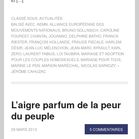
Et […]
CLASSÉ SOUS :
ACTUALITÉS
BALISÉ AVEC :
AEMN
,
ALLIANCE EUROPÉENNE DES
MOUVEMENTS NATIONAUX
,
BRUNO GOLLNISCH
,
CAROLINE
FOUREST
,
CHANTAL JOUANNO
,
DELPHINE BATHO
,
FRANCK
RIESTER
,
FRANÇOIS HOLLANDE
,
FRAUDE FISCALE
,
HARLEM
DÉSIR
,
JEAN-LUC MÉLENCHON
,
JEAN-MARC AYRAULT
,
KARL
ZERO
,
LAURENT FABIUS
,
LOI TAUBIRA
,
MARIAGE ET ADOPTION
POUR LES COUPLES HOMOSEXUELS
,
MARIAGE POUR TOUS
,
MARINE LE PEN
,
MARION-MARÉCHAL
,
NICOLAS SARKOZY
,
»
JÉRÔME CAHUZAC
L’aigre parfum de la peur
du peuple
29 MARS 2013
5 COMMENTAIRES