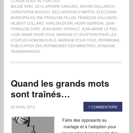
CLASSÉ SOUS :
ACTUALITÉS
BALISÉ AVEC :
2014
,
AFFAIRE CAHUZAC
,
BRUNO GOLLNISCH
,
CHRISTOPHE BOUDOT
,
DÉCLARATION D’IMPÔTS
,
ÉLECTIONS
MUNICIPALES
,
FMI
,
FRANÇOIS FILLON
,
FRANÇOIS HOLLANDE
,
GILBERT COLLARD
,
HARLEM DÉSIR
,
HENRI GIZARDIN
,
JEAN-
FRANÇOIS COPÉ
,
JEAN-MARC AYRAULT
,
JEAN-MARIE LE PEN
,
LYON
,
MANIF POUR TOUS
,
MARIAGE ET ADOPTION POUR LES
COUPLES HOMOSEXUELS
,
MARIAGE POUR TOUS
,
PATRIMOINE
,
PUBLICATION DES PATRIMOINES DES MINISTRES
,
SONDAGE
,
TRANSPARENCE
Quand les grands mots
sont traînés…
22 AVRIL 2013
1 COMMENTAIRE
Faire des opposants au
mariage et à l’adoption pour