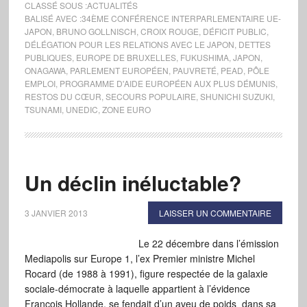
CLASSÉ SOUS :
ACTUALITÉS
BALISÉ AVEC :
34ÈME CONFÉRENCE INTERPARLEMENTAIRE UE-
JAPON
,
BRUNO GOLLNISCH
,
CROIX ROUGE
,
DÉFICIT PUBLIC
,
DÉLÉGATION POUR LES RELATIONS AVEC LE JAPON
,
DETTES
PUBLIQUES
,
EUROPE DE BRUXELLES
,
FUKUSHIMA
,
JAPON
,
ONAGAWA
,
PARLEMENT EUROPÉEN
,
PAUVRETÉ
,
PEAD
,
PÔLE
EMPLOI
,
PROGRAMME D'AIDE EUROPÉEN AUX PLUS DÉMUNIS
,
RESTOS DU CŒUR
,
SECOURS POPULAIRE
,
SHUNICHI SUZUKI
,
TSUNAMI
,
UNEDIC
,
ZONE EURO
Un déclin inéluctable?
3 JANVIER 2013
LAISSER UN COMMENTAIRE
Le 22 décembre dans l’émission
Mediapolis sur Europe 1, l’ex Premier ministre Michel
Rocard (de 1988 à 1991), figure respectée de la galaxie
sociale-démocrate à laquelle appartient à l’évidence
François Hollande, se fendait d’un aveu de poids dans sa