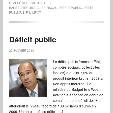
CLASSÉ SOUS :
ACTUALITÉS
BALISÉ AVEC :
BOUCLIER FISCAL
,
DÉFICIT PUBLIC
,
DETTE
PUBLIQUE
,
FN
,
IMPÔT
Déficit public
22 JANVIER 2010
Le déficit public français (Etat,
comptes sociaux, collectivités
locales) a atteint 7,9% du
produit intérieur brut en 2009 a-
t-on appris mercredi. Le
ministre du Budget Eric Woerth,
avait déjà annoncé en début de
semaine que le déficit de l’Etat
atteindrait le niveau record de 138 milliards d’euros en
2009. Un an plus tôt ce déficit […]