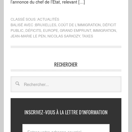
l’annonce du chef de l’Etat, relevant […]
CLASSÉ SOUS :
ACTUALITÉS
BALISÉ AVEC :
BRUXELLES
,
COÛT DE L'IMMIGRATION
,
DÉFICIT
PUBLIC
,
DÉFICITS
,
EUROPE
,
GRAND EMPRUNT
,
IMMIGRATION
,
JEAN-MARIE LE PEN
,
NICOLAS SARKOZY
,
TAXES
RECHERCHER
INSCRIVEZ-VOUS À LA LETTRE D’INFORMATION