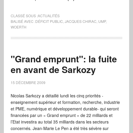
CLASSÉ SOUS :
ACTUALITÉS
BALISÉ AVEC :
DÉFICIT PUBLIC
,
JACQUES CHIRAC
,
UMP
,
WOERTH
"Grand emprunt": la fuite
en avant de Sarkozy
15 DÉCEMBRE 2009
Nicolas Sarkozy a détaillé lundi les cinq priorités -
enseignement supérieur et formation, recherche, industrie
et PME, numérique et développement durable- qui seront
financées par un « Grand emprunt » de 22 milliards et
l’Etat investira au total 35 milliards dans les secteurs
concernés. Jean-Marie Le Pen a été très sévère sur