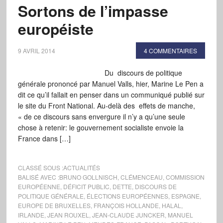
Sortons de l’impasse
européiste
9 AVRIL 2014
4 COMMENTAIRES
Du discours de politique
générale prononcé par Manuel Valls, hier, Marine Le Pen a
dit ce qu’il fallait en penser dans un communiqué publié sur
le site du Front National. Au-delà des effets de manche,
« de ce discours sans envergure il n’y a qu’une seule
chose à retenir: le gouvernement socialiste envoie la
France dans […]
CLASSÉ SOUS :
ACTUALITÉS
BALISÉ AVEC :
BRUNO GOLLNISCH
,
CLÉMENCEAU
,
COMMISSION
EUROPÉENNE
,
DÉFICIT PUBLIC
,
DETTE
,
DISCOURS DE
POLITIQUE GÉNÉRALE
,
ÉLECTIONS EUROPÉENNES
,
ESPAGNE
,
EUROPE DE BRUXELLES
,
FRANÇOIS HOLLANDE
,
HALAL
,
IRLANDE
,
JEAN ROUXEL
,
JEAN-CLAUDE JUNCKER
,
MANUEL