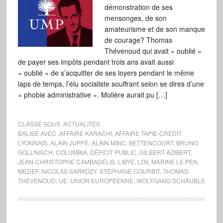
démonstration de ses
mensonges, de son
amateurisme et de son manque
de courage? Thomas
Thévenoud qui avait « oublié »
de payer ses impôts pendant trois ans avait aussi
« oublié » de s’acquitter de ses loyers pendant le même
laps de temps, l’élu socialiste souffrant selon se dires d’une
« phobie administrative ». Molière aurait pu […]
CLASSÉ SOUS :
ACTUALITÉS
BALISÉ AVEC :
AFFAIRE KARACHI
,
AFFAIRE TAPIE-CRÉDIT
LYONNAIS
,
ALAIN JUPPÉ
,
ALAIN MINC
,
BETTENCOURT
,
BRUNO
GOLLNISCH
,
COLUMBIA
,
DÉFICIT PUBLIC
,
GILBERT AZIBERT
,
JEAN-CHRISTOPHE CAMBADÉLIS
,
LIBYE
,
LOV
,
MARINE LE PEN
,
MEDEF
,
NICOLAS SARKOZY
,
STÉPHANE COURBIT
,
THOMAS
THÉVENOUD
,
UE
,
UNION EUROPÉENNE
,
WOLFGANG SCHÄUBLE