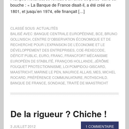
bouche : « La Banque de France disait-il, a été créé en
1801, et jusqu’en 1974, elle finançait […]
CLASSÉ SOUS :
ACTUALITÉS
BALISÉ AVEC :
BANQUE CENTRALE EUROPÉENNE
,
BCE
,
BRUNO
GOLLNISCH
,
CENTRE D’OBSERVATION ÉCONOMIQUE ET DE
RECHERCHE POUR L’EXPANSION DE L’ÉCONOMIE ET LE
DÉVELOPPEMENT DES ENTREPRISES
,
COE-REXECODE
,
DÉFICIT PUBLIC
,
EURO
,
FRANC
,
FRANCFORT MÉCANISME
EUROPÉEN DE STABILITÉ
,
FRANÇOIS HOLLANDE
,
JÉRÔME
FOUQUET PROTECTIONNISME
,
LOI POMPIDOU-GISCARD
,
MAASTRICHT
,
MARINE LE PEN
,
MAURICE ALLAIS
,
MES
,
MICHEL
ROCARD
,
PRÉFÉRENCE COMMUNUATAIRE
,
ROTHSCHILD.
BANQUE DE FRANCE
,
SONDAGE
,
TRAITÉ DE MAASTRICHT
De la rigueur ? Chiche !
3 JUILLET 2012
1 COMMENTAIRE