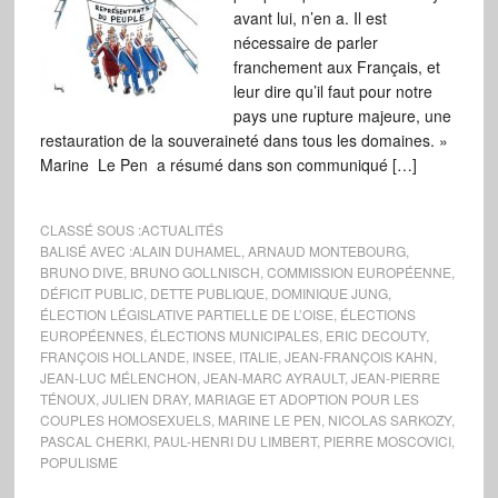
avant lui, n’en a. Il est
nécessaire de parler
franchement aux Français, et
leur dire qu’il faut pour notre
pays une rupture majeure, une
restauration de la souveraineté dans tous les domaines. »
Marine Le Pen a résumé dans son communiqué […]
CLASSÉ SOUS :
ACTUALITÉS
BALISÉ AVEC :
ALAIN DUHAMEL
,
ARNAUD MONTEBOURG
,
BRUNO DIVE
,
BRUNO GOLLNISCH
,
COMMISSION EUROPÉENNE
,
DÉFICIT PUBLIC
,
DETTE PUBLIQUE
,
DOMINIQUE JUNG
,
ÉLECTION LÉGISLATIVE PARTIELLE DE L’OISE
,
ÉLECTIONS
EUROPÉENNES
,
ÉLECTIONS MUNICIPALES
,
ERIC DECOUTY
,
FRANÇOIS HOLLANDE
,
INSEE
,
ITALIE
,
JEAN-FRANÇOIS KAHN
,
JEAN-LUC MÉLENCHON
,
JEAN-MARC AYRAULT
,
JEAN-PIERRE
TÉNOUX
,
JULIEN DRAY
,
MARIAGE ET ADOPTION POUR LES
COUPLES HOMOSEXUELS
,
MARINE LE PEN
,
NICOLAS SARKOZY
,
PASCAL CHERKI
,
PAUL-HENRI DU LIMBERT
,
PIERRE MOSCOVICI
,
POPULISME