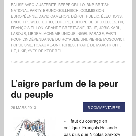
BALISÉ AVEC :
AUSTÉRITÉ
,
BEPPE GRILLO
,
BNP
,
BRITISH
NATIONAL PARTY
,
BRUNO GOLLNISCH
,
COMMISSION
EUROPÉENNE
,
DAVID CAMERON
,
DÉFICIT PUBLIC
,
ÉLECTIONS
,
ENOCH POWELL
,
EURO
,
EUROPE
,
EUROPE DE BRUXELLES
,
FN
,
FRANÇOIS FILLON
,
GRANDE-BRERTAGNE
,
ITALIE
,
JORIS KARL
,
LABOUR
,
LIBDEM
,
MONNAIE UNIQUE
,
NIGEL FARAGE
,
PARTI
POUR L’INDÉPENDANCE DU ROYAUME UNI
,
PIERRE MOSCOVICI
,
POPULISME
,
ROYAUME-UNI
,
TORIES
,
TRAITÉ DE MAASTRICHT
,
UE
,
UKIP
,
YVES DE KERDREL
L’aigre parfum de la peur
du peuple
29 MARS 2013
5 COMMENTAIRES
« Il faut du courage en
politique. François Hollande,
pas plus que Nicolas Sarkozy