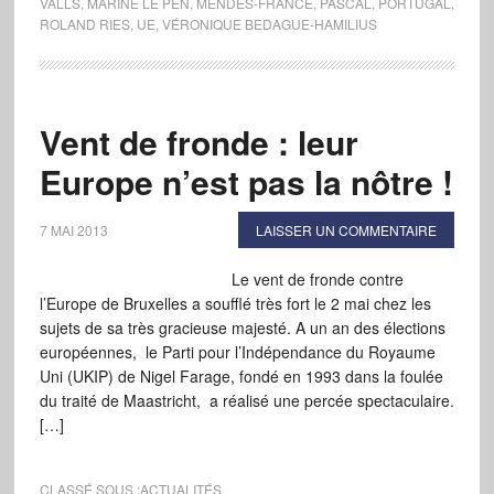
VALLS
,
MARINE LE PEN
,
MENDES-FRANCE
,
PASCAL
,
PORTUGAL
,
ROLAND RIES
,
UE
,
VÉRONIQUE BEDAGUE-HAMILIUS
Vent de fronde : leur
Europe n’est pas la nôtre !
7 MAI 2013
LAISSER UN COMMENTAIRE
Le vent de fronde contre
l’Europe de Bruxelles a soufflé très fort le 2 mai chez les
sujets de sa très gracieuse majesté. A un an des élections
européennes, le Parti pour l’Indépendance du Royaume
Uni (UKIP) de Nigel Farage, fondé en 1993 dans la foulée
du traité de Maastricht, a réalisé une percée spectaculaire.
[…]
CLASSÉ SOUS :
ACTUALITÉS