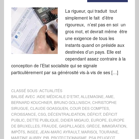
La rigueur, qui traduit tout
simplement le fait d’être
rigoureux, n’est pas en soi un
gros mot, et devrait même être
une exigence de tous les
instants quand on préside aux
destinées d’un pays. Elle est
cependant assez contraire à la
conception de l’Etat socialiste qui se signale
particulièrement par sa générosité vis-à-vis de ses […]
CLASSÉ SOUS :
ACTUALITÉS
BALISÉ AVEC :
AIDE MÉDICALE D’ETAT
,
ALLEMAGNE
,
AME
,
BERNARD KOUCHNER
,
BRUNO GOLLNISCH
,
CHRISTOPHE
SIRUGUE
,
CLAUDE GOASGUEN
,
COUR DES COMPTES
,
CROISSANCE
,
CSG
,
DÉCENTRALIDATION
,
DÉFICIT
,
DÉFICIT
PUBLIC
,
DETTE PUBLIQUE
,
DIDIER MIGAUD
,
EUROPE
,
EUROPE
DE BRUXELLES
,
FRAUDE
,
GASPILLAGES
,
GRÈCE
,
IMMIGRATION
,
IMPÔTS
,
INSEE
,
JEAN-MARC AYRAULT
,
MARISOL TOURAINE
,
MARTINE AUBRY
,
PIB
,
PROTECTIONNISME
,
PSA PEUGEOT