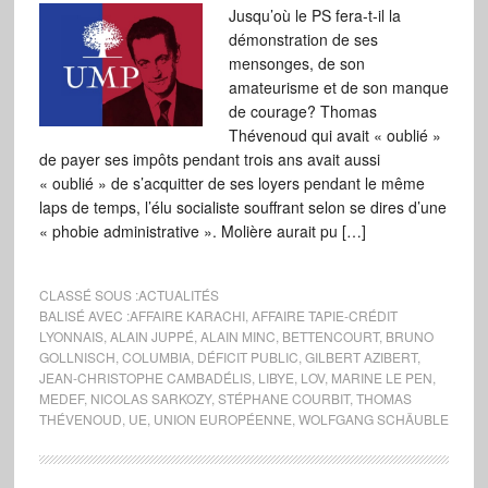
Jusqu’où le PS fera-t-il la
démonstration de ses
mensonges, de son
amateurisme et de son manque
de courage? Thomas
Thévenoud qui avait « oublié »
de payer ses impôts pendant trois ans avait aussi
« oublié » de s’acquitter de ses loyers pendant le même
laps de temps, l’élu socialiste souffrant selon se dires d’une
« phobie administrative ». Molière aurait pu […]
CLASSÉ SOUS :
ACTUALITÉS
BALISÉ AVEC :
AFFAIRE KARACHI
,
AFFAIRE TAPIE-CRÉDIT
LYONNAIS
,
ALAIN JUPPÉ
,
ALAIN MINC
,
BETTENCOURT
,
BRUNO
GOLLNISCH
,
COLUMBIA
,
DÉFICIT PUBLIC
,
GILBERT AZIBERT
,
JEAN-CHRISTOPHE CAMBADÉLIS
,
LIBYE
,
LOV
,
MARINE LE PEN
,
MEDEF
,
NICOLAS SARKOZY
,
STÉPHANE COURBIT
,
THOMAS
THÉVENOUD
,
UE
,
UNION EUROPÉENNE
,
WOLFGANG SCHÄUBLE