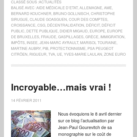
CLASSÉ SOUS :
ACTUALITÉS
BALISÉ AVEC :
AIDE MÉDICALE D’ETAT
,
ALLEMAGNE
,
AME
,
BERNARD KOUCHNER
,
BRUNO GOLLNISCH
,
CHRISTOPHE
SIRUGUE
,
CLAUDE GOASGUEN
,
COUR DES COMPTES
,
CROISSANCE
,
CSG
,
DÉCENTRALIDATION
,
DÉFICIT
,
DÉFICIT
PUBLIC
,
DETTE PUBLIQUE
,
DIDIER MIGAUD
,
EUROPE
,
EUROPE
DE BRUXELLES
,
FRAUDE
,
GASPILLAGES
,
GRÈCE
,
IMMIGRATION
,
IMPÔTS
,
INSEE
,
JEAN-MARC AYRAULT
,
MARISOL TOURAINE
,
MARTINE AUBRY
,
PIB
,
PROTECTIONNISME
,
PSA PEUGEOT
CITRÖEN
,
RIGUEUR
,
TVA
,
UE
,
YVES-MARIE LAULAN
,
ZONE EURO
Incroyable…mais vrai !
14 FÉVRIER 2011
Nous évoquions le 8 avril dernier
sur ce blog l’actualisation par
Jean-Paul Gourevitch de sa
monographie sur le coût de