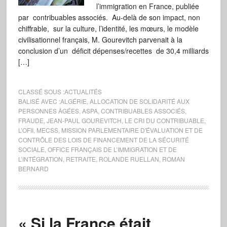
l’immigration en France, publiée
par contribuables associés. Au-delà de son impact, non
chiffrable, sur la culture, l’identité, les mœurs, le modèle
civilisationnel français, M. Gourevitch parvenait à la
conclusion d’un déficit dépenses/recettes de 30,4 milliards
[…]
CLASSÉ SOUS :
ACTUALITÉS
BALISÉ AVEC :
ALGÉRIE
,
ALLOCATION DE SOLIDARITÉ AUX
PERSONNES ÂGÉES
,
ASPA
,
CONTRIBUABLES ASSOCIÉS
,
FRAUDE
,
JEAN-PAUL GOUREVITCH
,
LE CRI DU CONTRIBUABLE
,
L’OFII
,
MECSS
,
MISSION PARLEMENTAIRE D'ÉVALUATION ET DE
CONTRÔLE DES LOIS DE FINANCEMENT DE LA SÉCURITÉ
SOCIALE
,
OFFICE FRANÇAIS DE L’IMMIGRATION ET DE
L’INTÉGRATION
,
RETRAITE
,
ROLANDE RUELLAN
,
ROMAN
BERNARD
« Si la France était