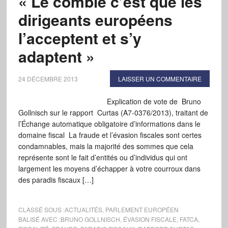
« Le comble c’est que les
dirigeants européens
l’acceptent et s’y
adaptent »
24 DÉCEMBRE 2013
LAISSER UN COMMENTAIRE
Explication de vote de Bruno
Gollnisch sur le rapport Curtas (A7-0376/2013), traitant de
l’Échange automatique obligatoire d’informations dans le
domaine fiscal La fraude et l’évasion fiscales sont certes
condamnables, mais la majorité des sommes que cela
représente sont le fait d’entités ou d’individus qui ont
largement les moyens d’échapper à votre courroux dans
des paradis fiscaux […]
CLASSÉ SOUS :
ACTUALITÉS
,
PARLEMENT EUROPÉEN
BALISÉ AVEC :
BRUNO GOLLNISCH
,
ÉVASION FISCALE
,
FATCA
,