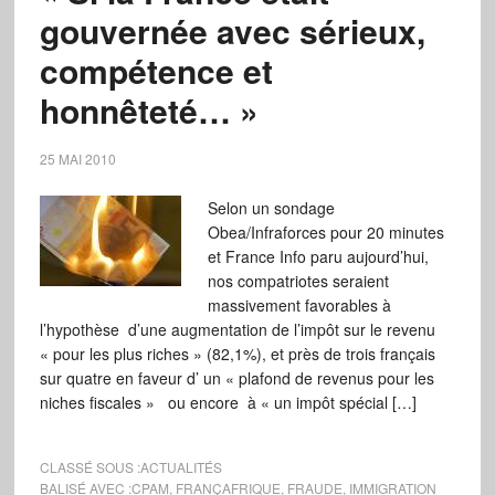
gouvernée avec sérieux,
compétence et
honnêteté… »
25 MAI 2010
Selon un sondage
Obea/Infraforces pour 20 minutes
et France Info paru aujourd’hui,
nos compatriotes seraient
massivement favorables à
l’hypothèse d’une augmentation de l’impôt sur le revenu
« pour les plus riches » (82,1%), et près de trois français
sur quatre en faveur d’ un « plafond de revenus pour les
niches fiscales » ou encore à « un impôt spécial […]
CLASSÉ SOUS :
ACTUALITÉS
BALISÉ AVEC :
CPAM
,
FRANÇAFRIQUE
,
FRAUDE
,
IMMIGRATION