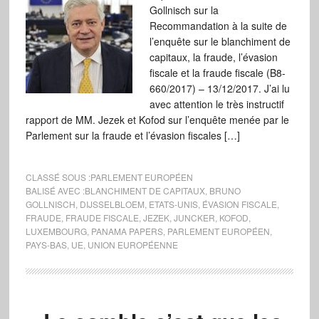
Gollnisch sur la
Recommandation à la suite de
l’enquête sur le blanchiment de
capitaux, la fraude, l’évasion
fiscale et la fraude fiscale (B8-
660/2017) – 13/12/2017. J’ai lu
avec attention le très instructif
rapport de MM. Jezek et Kofod sur l’enquête menée par le
Parlement sur la fraude et l’évasion fiscales […]
CLASSÉ SOUS :
PARLEMENT EUROPÉEN
BALISÉ AVEC :
BLANCHIMENT DE CAPITAUX
,
BRUNO
GOLLNISCH
,
DIJSSELBLOEM
,
ETATS-UNIS
,
ÉVASION FISCALE
,
FRAUDE
,
FRAUDE FISCALE
,
JEZEK
,
JUNCKER
,
KOFOD
,
LUXEMBOURG
,
PANAMA PAPERS
,
PARLEMENT EUROPÉEN
,
PAYS-BAS
,
UE
,
UNION EUROPÉENNE