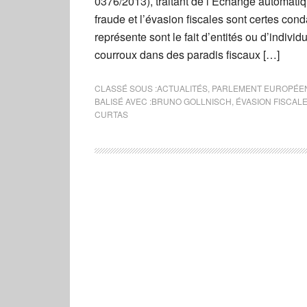
0376/2013), traitant de l’Échange automatiq
fraude et l’évasion fiscales sont certes c
représente sont le fait d’entités ou d’indiv
courroux dans des paradis fiscaux […]
CLASSÉ SOUS :
ACTUALITÉS
,
PARLEMENT EUROPÉE
BALISÉ AVEC :
BRUNO GOLLNISCH
,
ÉVASION FISCAL
CURTAS