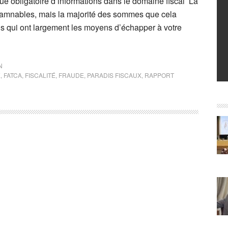
ue obligatoire d’informations dans le domaine fiscal La
ondamnables, mais la majorité des sommes que cela
idus qui ont largement les moyens d’échapper à votre
N
E
,
FATCA
,
FISCALITÉ
,
FRAUDE
,
PARADIS FISCAUX
,
RAPPORT