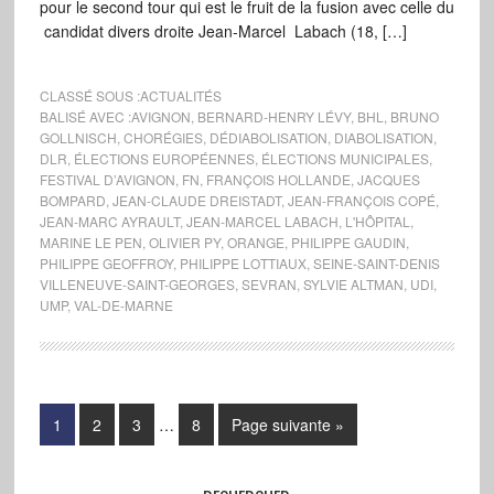
pour le second tour qui est le fruit de la fusion avec celle du
candidat divers droite Jean-Marcel Labach (18, […]
CLASSÉ SOUS :
ACTUALITÉS
BALISÉ AVEC :
AVIGNON
,
BERNARD-HENRY LÉVY
,
BHL
,
BRUNO
GOLLNISCH
,
CHORÉGIES
,
DÉDIABOLISATION
,
DIABOLISATION
,
DLR
,
ÉLECTIONS EUROPÉENNES
,
ÉLECTIONS MUNICIPALES
,
FESTIVAL D’AVIGNON
,
FN
,
FRANÇOIS HOLLANDE
,
JACQUES
BOMPARD
,
JEAN-CLAUDE DREISTADT
,
JEAN-FRANÇOIS COPÉ
,
JEAN-MARC AYRAULT
,
JEAN-MARCEL LABACH
,
L'HÔPITAL
,
MARINE LE PEN
,
OLIVIER PY
,
ORANGE
,
PHILIPPE GAUDIN
,
PHILIPPE GEOFFROY
,
PHILIPPE LOTTIAUX
,
SEINE-SAINT-DENIS
VILLENEUVE-SAINT-GEORGES
,
SEVRAN
,
SYLVIE ALTMAN
,
UDI
,
UMP
,
VAL-DE-MARNE
1
2
3
…
8
Page suivante »