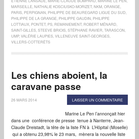
ETIENNE LANSADE
,
MARIE-CLAUDE BOMPARD
,
MARINE LE PEN
,
MARSEILLE
,
NATHALIE KOSCIUSKO-MORIZET
,
NKM
,
ORANGE
,
PARIS
,
PERPIGNAN
,
PHILIPPE DE BEAUREGARD LIGUE DU SUD
,
PHILIPPE DE LA GRANGE
,
PHILIPPE GAUDIN
,
PHILIPPE
LOTTIAUX
,
PONTET
,
PS
,
REMANIEMENT
,
ROBERT MÉNARD
,
SAINT-GILLES
,
STEEVE BRIOIS
,
STÉPHANE RAVIER
,
TARASCON
,
UMP
,
VALÉRIE LAUPIES
,
VILLENEUVE SAINT-GEORGES
,
VILLERS-COTTERÊTS
Les chiens aboient, la
caravane passe
26 MARS 2014
LAISSER UN COMMENTAIRE
Marine Le Pen l’annonçait hier
dans une conférence de presse tenue à Nanterre, Jean-
Claude Dreistadt, la tête de la liste FN à L’Hôpital (Moselle)
qui a obtenu 23,98% le 23 mars, mènera la nouvelle liste