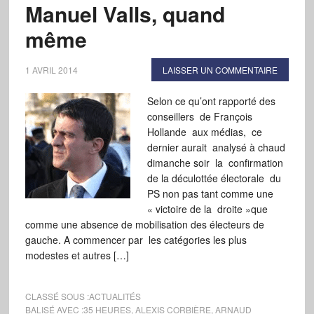
Manuel Valls, quand
même
1 AVRIL 2014
LAISSER UN COMMENTAIRE
Selon ce qu’ont rapporté des
conseillers de François
Hollande aux médias, ce
dernier aurait analysé à chaud
dimanche soir la confirmation
de la déculottée électorale du
PS non pas tant comme une
« victoire de la droite »que
comme une absence de mobilisation des électeurs de
gauche. A commencer par les catégories les plus
modestes et autres […]
CLASSÉ SOUS :
ACTUALITÉS
BALISÉ AVEC :
35 HEURES
,
ALEXIS CORBIÈRE
,
ARNAUD