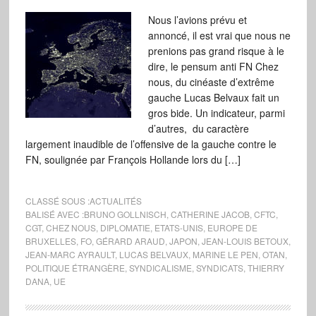
Nous l’avions prévu et
annoncé, il est vrai que nous ne
prenions pas grand risque à le
dire, le pensum anti FN Chez
nous, du cinéaste d’extrême
gauche Lucas Belvaux fait un
gros bide. Un indicateur, parmi
d’autres, du caractère
largement inaudible de l’offensive de la gauche contre le
FN, soulignée par François Hollande lors du […]
CLASSÉ SOUS :
ACTUALITÉS
BALISÉ AVEC :
BRUNO GOLLNISCH
,
CATHERINE JACOB
,
CFTC
,
CGT
,
CHEZ NOUS
,
DIPLOMATIE
,
ETATS-UNIS
,
EUROPE DE
BRUXELLES
,
FO
,
GÉRARD ARAUD
,
JAPON
,
JEAN-LOUIS BETOUX
,
JEAN-MARC AYRAULT
,
LUCAS BELVAUX
,
MARINE LE PEN
,
OTAN
,
POLITIQUE ÉTRANGÈRE
,
SYNDICALISME
,
SYNDICATS
,
THIERRY
DANA
,
UE