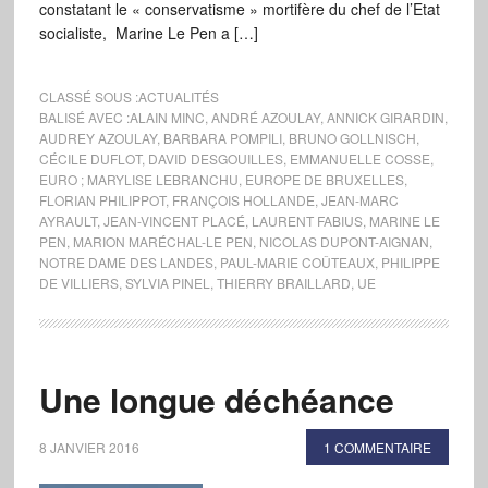
constatant le « conservatisme » mortifère du chef de l’Etat
socialiste, Marine Le Pen a […]
CLASSÉ SOUS :
ACTUALITÉS
BALISÉ AVEC :
ALAIN MINC
,
ANDRÉ AZOULAY
,
ANNICK GIRARDIN
,
AUDREY AZOULAY
,
BARBARA POMPILI
,
BRUNO GOLLNISCH
,
CÉCILE DUFLOT
,
DAVID DESGOUILLES
,
EMMANUELLE COSSE
,
EURO ; MARYLISE LEBRANCHU
,
EUROPE DE BRUXELLES
,
FLORIAN PHILIPPOT
,
FRANÇOIS HOLLANDE
,
JEAN-MARC
AYRAULT
,
JEAN-VINCENT PLACÉ
,
LAURENT FABIUS
,
MARINE LE
PEN
,
MARION MARÉCHAL-LE PEN
,
NICOLAS DUPONT-AIGNAN
,
NOTRE DAME DES LANDES
,
PAUL-MARIE COÛTEAUX
,
PHILIPPE
DE VILLIERS
,
SYLVIA PINEL
,
THIERRY BRAILLARD
,
UE
Une longue déchéance
8 JANVIER 2016
1 COMMENTAIRE