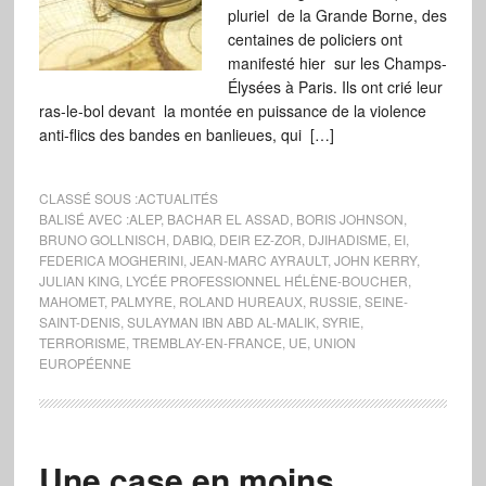
pluriel de la Grande Borne, des
centaines de policiers ont
manifesté hier sur les Champs-
Élysées à Paris. Ils ont crié leur
ras-le-bol devant la montée en puissance de la violence
anti-flics des bandes en banlieues, qui […]
CLASSÉ SOUS :
ACTUALITÉS
BALISÉ AVEC :
ALEP
,
BACHAR EL ASSAD
,
BORIS JOHNSON
,
BRUNO GOLLNISCH
,
DABIQ
,
DEIR EZ-ZOR
,
DJIHADISME
,
EI
,
FEDERICA MOGHERINI
,
JEAN-MARC AYRAULT
,
JOHN KERRY
,
JULIAN KING
,
LYCÉE PROFESSIONNEL HÉLÈNE-BOUCHER
,
MAHOMET
,
PALMYRE
,
ROLAND HUREAUX
,
RUSSIE
,
SEINE-
SAINT-DENIS
,
SULAYMAN IBN ABD AL-MALIK
,
SYRIE
,
TERRORISME
,
TREMBLAY-EN-FRANCE
,
UE
,
UNION
EUROPÉENNE
Une case en moins