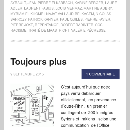
AYRAULT
,
JEAN-PIERRE ELKABBACH
,
KARINE BERGER
,
LAURE
ADLER
,
LAURENT FABIUS
,
LOUIS MERMAZ
,
MARTINE AUBRY
,
MYRIAM EL-KHOMRI
,
NAJAT VALLAUD-BELKACEM
,
NICOLAS
SARKOZY
,
PATRICK KANNER
,
PAUL QUILÈS
,
PIERRE FAVIER
,
PIERRE JOXE
,
REPENTANCE
,
ROBERT BADINTER
,
SOS
RACISME
,
TRAITÉ DE MAASTRICHT
,
VALÉRIE PÉCRESSE
Toujours plus
9 SEPTEMBRE 2015
1 COMMENTAIRE
C’est aujourd’hui que notre
pays verra débarquer
officiellement, en provenance
d’outre-Rhin, un premier
contingent de 200 immigrés
Syriens et Irakiens selon une
communication de l’Office