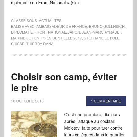
diplomatie du Front National » (sic).
CLASSÉ SOUS :
ACTUALITÉS
BALISÉ AVEC :
AMBASSADEUR DE FRANCE
,
BRUNO GOLLNISCH
,
DIPLOMATIE
,
FRONT NATIONAL
,
JAPON
,
JEAN-MARC AYRAULT
,
MARINE LE PEN
,
PRÉSIDENTIELLE 2017
,
STÉPHANE LE FOLL
,
SUISSE
,
THIERRY DANA
Choisir son camp, éviter
le pire
18 OCTOBRE 2016
1 COMMENTAIRE
C’est une première, dix jours
après l’attaque au cocktail
Molotov faite pour tuer contre
leurs collègues dans le quartier