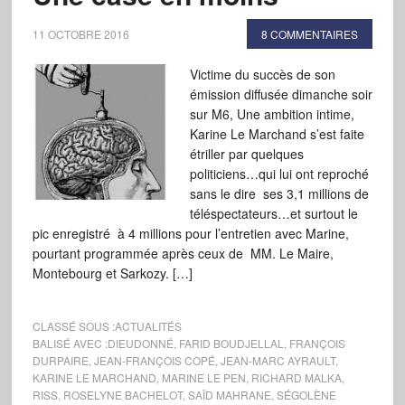
11 OCTOBRE 2016
8 COMMENTAIRES
Victime du succès de son
émission diffusée dimanche soir
sur M6, Une ambition intime,
Karine Le Marchand s’est faite
étriller par quelques
politiciens…qui lui ont reproché
sans le dire ses 3,1 millions de
téléspectateurs…et surtout le
pic enregistré à 4 millions pour l’entretien avec Marine,
pourtant programmée après ceux de MM. Le Maire,
Montebourg et Sarkozy. […]
CLASSÉ SOUS :
ACTUALITÉS
BALISÉ AVEC :
DIEUDONNÉ
,
FARID BOUDJELLAL
,
FRANÇOIS
DURPAIRE
,
JEAN-FRANÇOIS COPÉ
,
JEAN-MARC AYRAULT
,
KARINE LE MARCHAND
,
MARINE LE PEN
,
RICHARD MALKA
,
RISS
,
ROSELYNE BACHELOT
,
SAÏD MAHRANE
,
SÉGOLÈNE