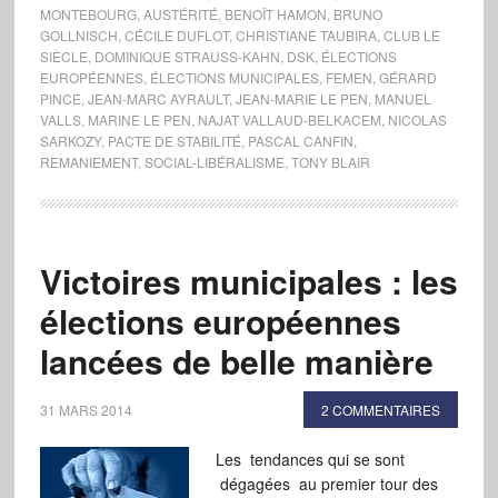
MONTEBOURG
,
AUSTÉRITÉ
,
BENOÎT HAMON
,
BRUNO
GOLLNISCH
,
CÉCILE DUFLOT
,
CHRISTIANE TAUBIRA
,
CLUB LE
SIÈCLE
,
DOMINIQUE STRAUSS-KAHN
,
DSK
,
ÉLECTIONS
EUROPÉENNES
,
ÉLECTIONS MUNICIPALES
,
FEMEN
,
GÉRARD
PINCE
,
JEAN-MARC AYRAULT
,
JEAN-MARIE LE PEN
,
MANUEL
VALLS
,
MARINE LE PEN
,
NAJAT VALLAUD-BELKACEM
,
NICOLAS
SARKOZY
,
PACTE DE STABILITÉ
,
PASCAL CANFIN
,
REMANIEMENT
,
SOCIAL-LIBÉRALISME
,
TONY BLAIR
Victoires municipales : les
élections européennes
lancées de belle manière
31 MARS 2014
2 COMMENTAIRES
Les tendances qui se sont
dégagées au premier tour des