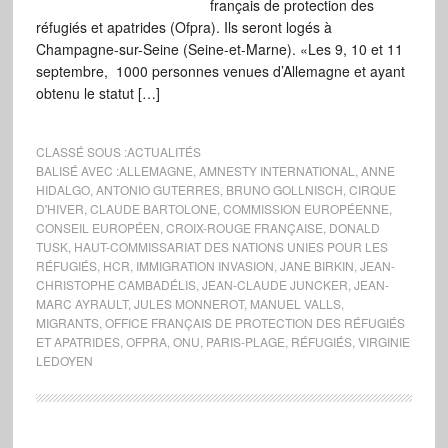
français de protection des
réfugiés et apatrides (Ofpra). Ils seront logés à
Champagne-sur-Seine (Seine-et-Marne). «Les 9, 10 et 11
septembre, 1000 personnes venues d’Allemagne et ayant
obtenu le statut […]
CLASSÉ SOUS :
ACTUALITÉS
BALISÉ AVEC :
ALLEMAGNE
,
AMNESTY INTERNATIONAL
,
ANNE
HIDALGO
,
ANTONIO GUTERRES
,
BRUNO GOLLNISCH
,
CIRQUE
D'HIVER
,
CLAUDE BARTOLONE
,
COMMISSION EUROPÉENNE
,
CONSEIL EUROPÉEN
,
CROIX-ROUGE FRANÇAISE
,
DONALD
TUSK
,
HAUT-COMMISSARIAT DES NATIONS UNIES POUR LES
RÉFUGIÉS
,
HCR
,
IMMIGRATION INVASION
,
JANE BIRKIN
,
JEAN-
CHRISTOPHE CAMBADÉLIS
,
JEAN-CLAUDE JUNCKER
,
JEAN-
MARC AYRAULT
,
JULES MONNEROT
,
MANUEL VALLS
,
MIGRANTS
,
OFFICE FRANÇAIS DE PROTECTION DES RÉFUGIÉS
ET APATRIDES
,
OFPRA
,
ONU
,
PARIS-PLAGE
,
RÉFUGIÉS
,
VIRGINIE
LEDOYEN