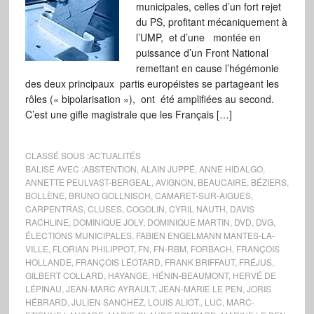
municipales, celles d’un fort rejet
du PS, profitant mécaniquement à
l’UMP, et d’une montée en
puissance d’un Front National
remettant en cause l’hégémonie
des deux principaux partis européistes se partageant les
rôles (« bipolarisation »), ont été amplifiées au second.
C’est une gifle magistrale que les Français […]
CLASSÉ SOUS :
ACTUALITÉS
BALISÉ AVEC :
ABSTENTION
,
ALAIN JUPPÉ
,
ANNE HIDALGO
,
ANNETTE PEULVAST-BERGEAL
,
AVIGNON
,
BEAUCAIRE
,
BÉZIERS
,
BOLLÈNE
,
BRUNO GOLLNISCH
,
CAMARET-SUR-AIGUES
,
CARPENTRAS
,
CLUSES
,
COGOLIN
,
CYRIL NAUTH
,
DAVIS
RACHLINE
,
DOMINIQUE JOLY
,
DOMINIQUE MARTIN
,
DVD
,
DVG
,
ÉLECTIONS MUNICIPALES
,
FABIEN ENGELMANN MANTES-LA-
VILLE
,
FLORIAN PHILIPPOT
,
FN
,
FN-RBM
,
FORBACH
,
FRANÇOIS
HOLLANDE
,
FRANÇOIS LÉOTARD
,
FRANK BRIFFAUT
,
FRÉJUS
,
GILBERT COLLARD
,
HAYANGE
,
HÉNIN-BEAUMONT
,
HERVÉ DE
LÉPINAU
,
JEAN-MARC AYRAULT
,
JEAN-MARIE LE PEN
,
JORIS
HÉBRARD
,
JULIEN SANCHEZ
,
LOUIS ALIOT.
,
LUC
,
MARC-