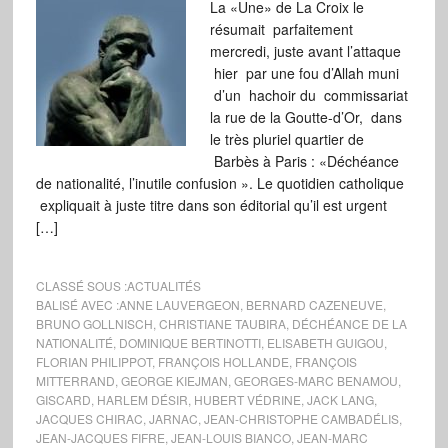
La «Une» de La Croix le
résumait parfaitement
mercredi, juste avant l’attaque
hier par une fou d’Allah muni
d’un hachoir du commissariat
la rue de la Goutte-d’Or, dans
le très pluriel quartier de
Barbès à Paris : «Déchéance
de nationalité, l’inutile confusion ». Le quotidien catholique
expliquait à juste titre dans son éditorial qu’il est urgent
[…]
CLASSÉ SOUS :
ACTUALITÉS
BALISÉ AVEC :
ANNE LAUVERGEON
,
BERNARD CAZENEUVE
,
BRUNO GOLLNISCH
,
CHRISTIANE TAUBIRA
,
DÉCHÉANCE DE LA
NATIONALITÉ
,
DOMINIQUE BERTINOTTI
,
ELISABETH GUIGOU
,
FLORIAN PHILIPPOT
,
FRANÇOIS HOLLANDE
,
FRANÇOIS
MITTERRAND
,
GEORGE KIEJMAN
,
GEORGES-MARC BENAMOU
,
GISCARD
,
HARLEM DÉSIR
,
HUBERT VÉDRINE
,
JACK LANG
,
JACQUES CHIRAC
,
JARNAC
,
JEAN-CHRISTOPHE CAMBADÉLIS
,
JEAN-JACQUES FIFRE
,
JEAN-LOUIS BIANCO
,
JEAN-MARC