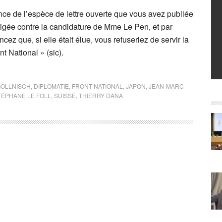
nce de l’espèce de lettre ouverte que vous avez publiée
igée contre la candidature de Mme Le Pen, et par
cez que, si elle était élue, vous refuseriez de servir la
t National » (sic).
OLLNISCH
,
DIPLOMATIE
,
FRONT NATIONAL
,
JAPON
,
JEAN-MARC
TÉPHANE LE FOLL
,
SUISSE
,
THIERRY DANA