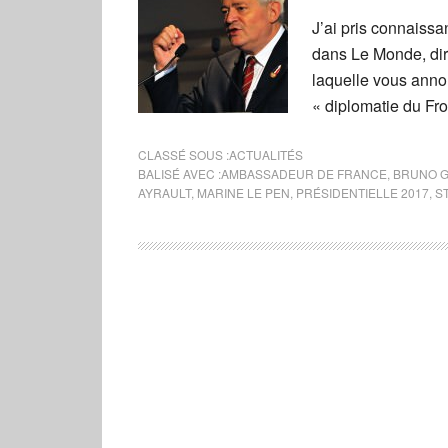
J’ai pris connaissa
dans Le Monde, dir
laquelle vous annon
« diplomatie du Fron
CLASSÉ SOUS :
ACTUALITÉS
BALISÉ AVEC :
AMBASSADEUR DE FRANCE
,
BRUNO G
AYRAULT
,
MARINE LE PEN
,
PRÉSIDENTIELLE 2017
,
S