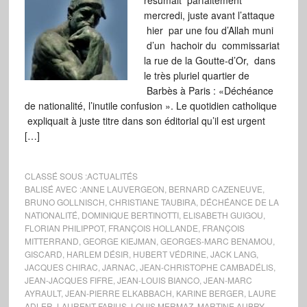
résumait parfaitement
mercredi, juste avant l’attaque
hier par une fou d’Allah muni
d’un hachoir du commissariat
la rue de la Goutte-d’Or, dans
le très pluriel quartier de
Barbès à Paris : «Déchéance
de nationalité, l’inutile confusion ». Le quotidien catholique
expliquait à juste titre dans son éditorial qu’il est urgent
[…]
CLASSÉ SOUS :
ACTUALITÉS
BALISÉ AVEC :
ANNE LAUVERGEON
,
BERNARD CAZENEUVE
,
BRUNO GOLLNISCH
,
CHRISTIANE TAUBIRA
,
DÉCHÉANCE DE LA
NATIONALITÉ
,
DOMINIQUE BERTINOTTI
,
ELISABETH GUIGOU
,
FLORIAN PHILIPPOT
,
FRANÇOIS HOLLANDE
,
FRANÇOIS
MITTERRAND
,
GEORGE KIEJMAN
,
GEORGES-MARC BENAMOU
,
GISCARD
,
HARLEM DÉSIR
,
HUBERT VÉDRINE
,
JACK LANG
,
JACQUES CHIRAC
,
JARNAC
,
JEAN-CHRISTOPHE CAMBADÉLIS
,
JEAN-JACQUES FIFRE
,
JEAN-LOUIS BIANCO
,
JEAN-MARC
AYRAULT
,
JEAN-PIERRE ELKABBACH
,
KARINE BERGER
,
LAURE
ADLER
,
LAURENT FABIUS
,
LOUIS MERMAZ
,
MARTINE AUBRY
,