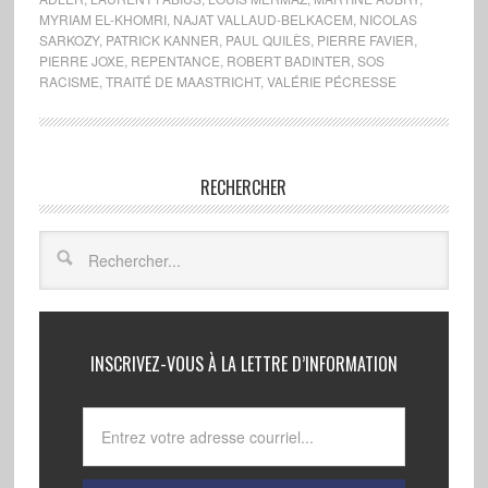
MYRIAM EL-KHOMRI
,
NAJAT VALLAUD-BELKACEM
,
NICOLAS
SARKOZY
,
PATRICK KANNER
,
PAUL QUILÈS
,
PIERRE FAVIER
,
PIERRE JOXE
,
REPENTANCE
,
ROBERT BADINTER
,
SOS
RACISME
,
TRAITÉ DE MAASTRICHT
,
VALÉRIE PÉCRESSE
RECHERCHER
INSCRIVEZ-VOUS À LA LETTRE D’INFORMATION