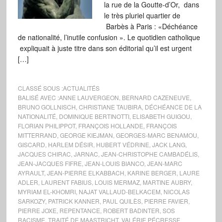
la rue de la Goutte-d’Or, dans
le très pluriel quartier de
Barbès à Paris : «Déchéance
de nationalité, l’inutile confusion ». Le quotidien catholique
expliquait à juste titre dans son éditorial qu’il est urgent
[…]
CLASSÉ SOUS :
ACTUALITÉS
BALISÉ AVEC :
ANNE LAUVERGEON
,
BERNARD CAZENEUVE
,
BRUNO GOLLNISCH
,
CHRISTIANE TAUBIRA
,
DÉCHÉANCE DE LA
NATIONALITÉ
,
DOMINIQUE BERTINOTTI
,
ELISABETH GUIGOU
,
FLORIAN PHILIPPOT
,
FRANÇOIS HOLLANDE
,
FRANÇOIS
MITTERRAND
,
GEORGE KIEJMAN
,
GEORGES-MARC BENAMOU
,
GISCARD
,
HARLEM DÉSIR
,
HUBERT VÉDRINE
,
JACK LANG
,
JACQUES CHIRAC
,
JARNAC
,
JEAN-CHRISTOPHE CAMBADÉLIS
,
JEAN-JACQUES FIFRE
,
JEAN-LOUIS BIANCO
,
JEAN-MARC
AYRAULT
,
JEAN-PIERRE ELKABBACH
,
KARINE BERGER
,
LAURE
ADLER
,
LAURENT FABIUS
,
LOUIS MERMAZ
,
MARTINE AUBRY
,
MYRIAM EL-KHOMRI
,
NAJAT VALLAUD-BELKACEM
,
NICOLAS
SARKOZY
,
PATRICK KANNER
,
PAUL QUILÈS
,
PIERRE FAVIER
,
PIERRE JOXE
,
REPENTANCE
,
ROBERT BADINTER
,
SOS
RACISME
,
TRAITÉ DE MAASTRICHT
,
VALÉRIE PÉCRESSE