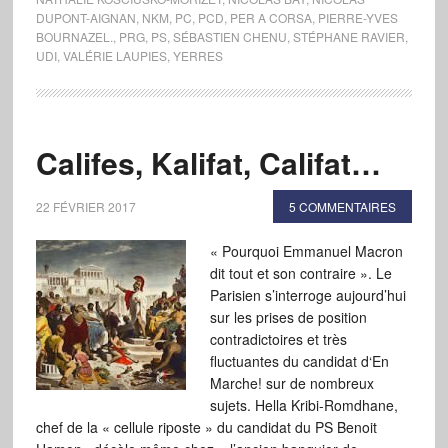
DUPONT-AIGNAN
,
NKM
,
PC
,
PCD
,
PER A CORSA
,
PIERRE-YVES
BOURNAZEL.
,
PRG
,
PS
,
SÉBASTIEN CHENU
,
STÉPHANE RAVIER
,
UDI
,
VALÉRIE LAUPIES
,
YERRES
Califes, Kalifat, Califat…
22 FÉVRIER 2017
5 COMMENTAIRES
« Pourquoi Emmanuel Macron
dit tout et son contraire ». Le
Parisien s’interroge aujourd’hui
sur les prises de position
contradictoires et très
fluctuantes du candidat d‘En
Marche! sur de nombreux
sujets. Hella Kribi-Romdhane,
chef de la « cellule riposte » du candidat du PS Benoit