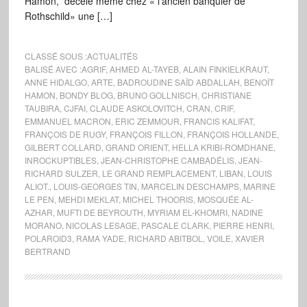
Hamon, décèle même chez « l’ancien banquier de
Rothschild» une […]
CLASSÉ SOUS :
ACTUALITÉS
BALISÉ AVEC :
AGRIF
,
AHMED AL-TAYEB
,
ALAIN FINKIELKRAUT
,
ANNE HIDALGO
,
ARTE
,
BADROUDINE SAÏD ABDALLAH
,
BENOÎT
HAMON
,
BONDY BLOG
,
BRUNO GOLLNISCH
,
CHRISTIANE
TAUBIRA
,
CJFAI
,
CLAUDE ASKOLOVITCH
,
CRAN
,
CRIF
,
EMMANUEL MACRON
,
ERIC ZEMMOUR
,
FRANCIS KALIFAT
,
FRANÇOIS DE RUGY
,
FRANÇOIS FILLON
,
FRANÇOIS HOLLANDE
,
GILBERT COLLARD
,
GRAND ORIENT
,
HELLA KRIBI-ROMDHANE
,
INROCKUPTIBLES
,
JEAN-CHRISTOPHE CAMBADÉLIS
,
JEAN-
RICHARD SULZER
,
LE GRAND REMPLACEMENT
,
LIBAN
,
LOUIS
ALIOT.
,
LOUIS-GEORGES TIN
,
MARCELIN DESCHAMPS
,
MARINE
LE PEN
,
MEHDI MEKLAT
,
MICHEL THOORIS
,
MOSQUÉE AL-
AZHAR
,
MUFTI DE BEYROUTH
,
MYRIAM EL-KHOMRI
,
NADINE
MORANO
,
NICOLAS LESAGE
,
PASCALE CLARK
,
PIERRE HENRI
,
POLAROID3
,
RAMA YADE
,
RICHARD ABITBOL
,
VOILE
,
XAVIER
BERTRAND