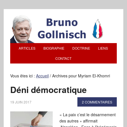
ARTICLES
BIOGRAPHIE
DOCTRINE
LIENS
CONTACT
Vous êtes ici :
Accueil
/
Archives pour Myriam El-Khomri
Déni démocratique
19 JUIN 2017
2 COMMENTAIRES
« La paix c’est le désarmement
des autres » affirmait