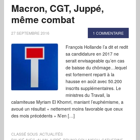
Macron, CGT, Juppé,
même combat
27 SEPTEMBRE 2016
1 COMMENTAIRE
François Hollande l’a dit et redit
sa candidature en 2017 ne
serait envisageable qu’en cas
de baisse du chômage…lequel
est fortement reparti à la
hausse en août avec 50.200
inscrits supplémentaires. Le
ministres du Travail, la
calamiteuse Myriam El Khomri, maniant l’euphémisme, a
avoué un résultat « nettement moins favorable que ceux
des mois précédents » N’en […]
CLASSÉ SOUS :
ACTUALITÉS
BALISÉ AVEC :
ALAIN JUPPÉ
,
BRUNO GOLLNISCH
,
CATHERINE