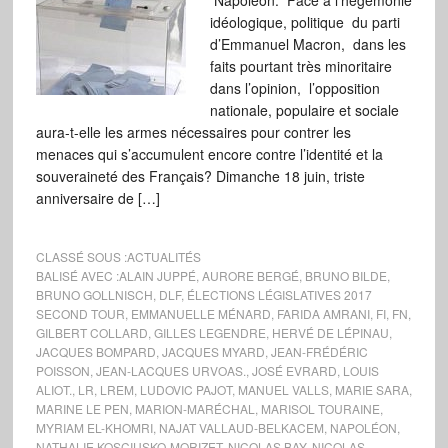
Napoléon. Face à l’hégémonie
idéologique, politique du parti
d’Emmanuel Macron, dans les
faits pourtant très minoritaire
dans l’opinion, l’opposition
nationale, populaire et sociale
aura-t-elle les armes nécessaires pour contrer les
menaces qui s’accumulent encore contre l’identité et la
souveraineté des Français? Dimanche 18 juin, triste
anniversaire de […]
CLASSÉ SOUS :
ACTUALITÉS
BALISÉ AVEC :
ALAIN JUPPÉ
,
AURORE BERGÉ
,
BRUNO BILDE
,
BRUNO GOLLNISCH
,
DLF
,
ÉLECTIONS LÉGISLATIVES 2017
SECOND TOUR
,
EMMANUELLE MÉNARD
,
FARIDA AMRANI
,
FI
,
FN
,
GILBERT COLLARD
,
GILLES LEGENDRE
,
HERVÉ DE LÉPINAU
,
JACQUES BOMPARD
,
JACQUES MYARD
,
JEAN-FRÉDÉRIC
POISSON
,
JEAN-LACQUES URVOAS.
,
JOSÉ EVRARD
,
LOUIS
ALIOT.
,
LR
,
LREM
,
LUDOVIC PAJOT
,
MANUEL VALLS
,
MARIE SARA
,
MARINE LE PEN
,
MARION-MARÉCHAL
,
MARISOL TOURAINE
,
MYRIAM EL-KHOMRI
,
NAJAT VALLAUD-BELKACEM
,
NAPOLÉON
,
NATHALIE KOSCIUSKO-MORIZET
,
NICOLAS BAY
,
NICOLAS