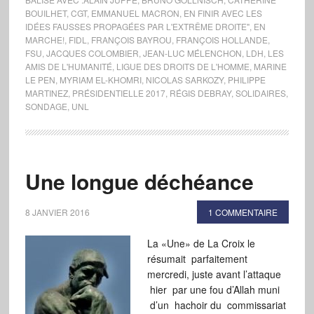
BOUILHET
,
CGT
,
EMMANUEL MACRON
,
EN FINIR AVEC LES
IDÉES FAUSSES PROPAGÉES PAR L'EXTRÊME DROITE"
,
EN
MARCHE!
,
FIDL
,
FRANÇOIS BAYROU
,
FRANÇOIS HOLLANDE
,
FSU
,
JACQUES COLOMBIER
,
JEAN-LUC MÉLENCHON
,
LDH
,
LES
AMIS DE L'HUMANITÉ
,
LIGUE DES DROITS DE L'HOMME
,
MARINE
LE PEN
,
MYRIAM EL-KHOMRI
,
NICOLAS SARKOZY
,
PHILIPPE
MARTINEZ
,
PRÉSIDENTIELLE 2017
,
RÉGIS DEBRAY
,
SOLIDAIRES
,
SONDAGE
,
UNL
Une longue déchéance
8 JANVIER 2016
1 COMMENTAIRE
La «Une» de La Croix le
résumait parfaitement
mercredi, juste avant l’attaque
hier par une fou d’Allah muni
d’un hachoir du commissariat