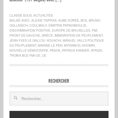
CLASSÉ SOUS :
ACTUALITÉS
BALISÉ AVEC :
ALEXIS TSIPRAS
,
AUBE DORÉE
,
BCE
,
BRUNO
GOLLNISCH
,
COULIBALY
,
DIMITRIS PAPADIMOULIS
,
DISCRIMINATION POSITIVE
,
EUROPE DE BRUXELLES
,
FMI
,
FRONT DE GAUCHE
,
GRÈCE
,
IMMIGRATION DE PEUPLEMENT
,
JEAN-YVES LE GALLOU
,
KOUACHI
,
MANUEL VALLS POLITIQUE
DU PEUPLEMENT
,
MARINE LE PEN
,
MYRIAM EL-KHOMRI
,
NOUVELLE DÉMOCRATIE
,
PASOK
,
PATRICK KANNER
,
SYRIZA
,
TROÏKA BCE-FMI-UE
,
UE
RECHERCHER