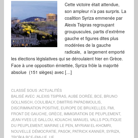
Cette victoire était attendue,
son ampleur n’a pas surpris. La
coalition Syriza emmenée par
Alexis Tsipras regroupant
groupuscules, partis d’extrême
gauche et figures dites plus
modérées de la gauche
radicale, a largement emporté
les élections législatives qui se déroulaient hier en Grèce.
Face à une opposition émiettée, Syriza frôle la majorité
absolue (151 sièges) avec […]
CLASSÉ SOUS :
ACTUALITÉS
BALISÉ AVEC :
ALEXIS TSIPRAS
,
AUBE DORÉE
,
BCE
,
BRUNO
GOLLNISCH
,
COULIBALY
,
DIMITRIS PAPADIMOULIS
,
DISCRIMINATION POSITIVE
,
EUROPE DE BRUXELLES
,
FMI
,
FRONT DE GAUCHE
,
GRÈCE
,
IMMIGRATION DE PEUPLEMENT
,
JEAN-YVES LE GALLOU
,
KOUACHI
,
MANUEL VALLS POLITIQUE
DU PEUPLEMENT
,
MARINE LE PEN
,
MYRIAM EL-KHOMRI
,
NOUVELLE DÉMOCRATIE
,
PASOK
,
PATRICK KANNER
,
SYRIZA
,
TROÏKA BCE-FMI-UE
,
UE