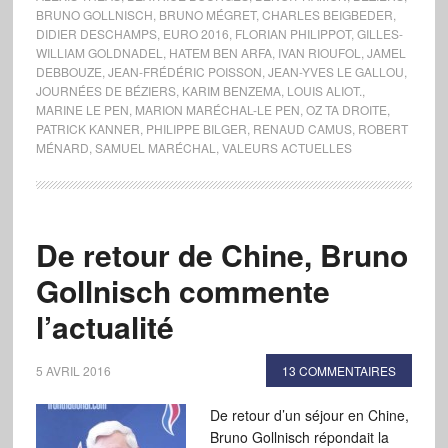
BRUNO GOLLNISCH
,
BRUNO MÉGRET
,
CHARLES BEIGBEDER
,
DIDIER DESCHAMPS
,
EURO 2016
,
FLORIAN PHILIPPOT
,
GILLES-
WILLIAM GOLDNADEL
,
HATEM BEN ARFA
,
IVAN RIOUFOL
,
JAMEL
DEBBOUZE
,
JEAN-FRÉDÉRIC POISSON
,
JEAN-YVES LE GALLOU
,
JOURNÉES DE BÉZIERS
,
KARIM BENZEMA
,
LOUIS ALIOT.
,
MARINE LE PEN
,
MARION MARÉCHAL-LE PEN
,
OZ TA DROITE
,
PATRICK KANNER
,
PHILIPPE BILGER
,
RENAUD CAMUS
,
ROBERT
MÉNARD
,
SAMUEL MARÉCHAL
,
VALEURS ACTUELLES
De retour de Chine, Bruno
Gollnisch commente
l’actualité
5 AVRIL 2016
13 COMMENTAIRES
De retour d’un séjour en Chine,
Bruno Gollnisch répondait la