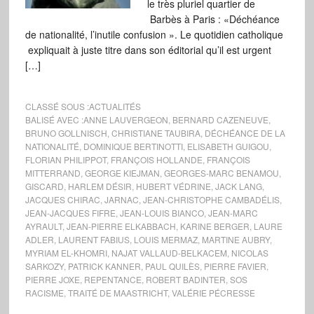
le très pluriel quartier de
Barbès à Paris : «Déchéance
de nationalité, l’inutile confusion ». Le quotidien catholique
expliquait à juste titre dans son éditorial qu’il est urgent
[…]
CLASSÉ SOUS :
ACTUALITÉS
BALISÉ AVEC :
ANNE LAUVERGEON
,
BERNARD CAZENEUVE
,
BRUNO GOLLNISCH
,
CHRISTIANE TAUBIRA
,
DÉCHÉANCE DE LA
NATIONALITÉ
,
DOMINIQUE BERTINOTTI
,
ELISABETH GUIGOU
,
FLORIAN PHILIPPOT
,
FRANÇOIS HOLLANDE
,
FRANÇOIS
MITTERRAND
,
GEORGE KIEJMAN
,
GEORGES-MARC BENAMOU
,
GISCARD
,
HARLEM DÉSIR
,
HUBERT VÉDRINE
,
JACK LANG
,
JACQUES CHIRAC
,
JARNAC
,
JEAN-CHRISTOPHE CAMBADÉLIS
,
JEAN-JACQUES FIFRE
,
JEAN-LOUIS BIANCO
,
JEAN-MARC
AYRAULT
,
JEAN-PIERRE ELKABBACH
,
KARINE BERGER
,
LAURE
ADLER
,
LAURENT FABIUS
,
LOUIS MERMAZ
,
MARTINE AUBRY
,
MYRIAM EL-KHOMRI
,
NAJAT VALLAUD-BELKACEM
,
NICOLAS
SARKOZY
,
PATRICK KANNER
,
PAUL QUILÈS
,
PIERRE FAVIER
,
PIERRE JOXE
,
REPENTANCE
,
ROBERT BADINTER
,
SOS
RACISME
,
TRAITÉ DE MAASTRICHT
,
VALÉRIE PÉCRESSE