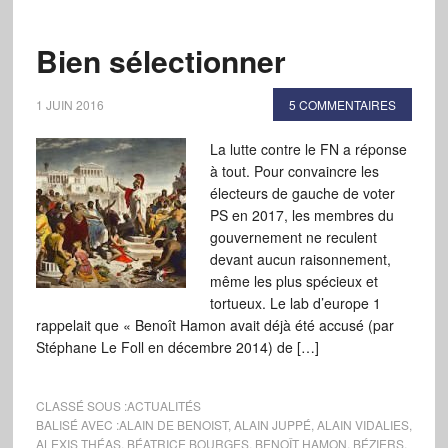
Bien sélectionner
1 JUIN 2016
5 COMMENTAIRES
La lutte contre le FN a réponse
à tout. Pour convaincre les
électeurs de gauche de voter
PS en 2017, les membres du
gouvernement ne reculent
devant aucun raisonnement,
même les plus spécieux et
tortueux. Le lab d’europe 1
rappelait que « Benoît Hamon avait déjà été accusé (par
Stéphane Le Foll en décembre 2014) de […]
CLASSÉ SOUS :
ACTUALITÉS
BALISÉ AVEC :
ALAIN DE BENOIST
,
ALAIN JUPPÉ
,
ALAIN VIDALIES
,
ALEXIS THÉAS
,
BÉATRICE BOURGES
,
BENOÎT HAMON
,
BÉZIERS
,