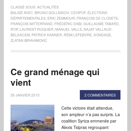
CLASSÉ SOUS :
ACTUALITÉS
BALISÉ AVEC :
BRUNO GOLLNISCH
,
CEVIPOF
,
ÉLECTIONS
DÉPARTEMENTALES
,
ERIC ZEMMOUR
,
FRANÇOIS DE CLOSETS
,
FRANÇOIS MITTERRAND
,
FRÉDÉRIC DABI
,
GUILLAUME TABARD
,
IFOP
,
LAURENT RUQUIER
,
MANUEL VALLS
,
NAJAT VALLAUD-
BELKACEM
,
PATRICK KANNER
,
RÉMI LEFEBVRE
,
SONDAGE
,
ZLATAN IBRAHIMOVIC
Ce grand ménage qui
vient
26 JANVIER 2015
2 COMMENTAIRES
Cette victoire était attendue,
son ampleur n’a pas surpris. La
coalition Syriza emmenée par
Alexis Tsipras regroupant