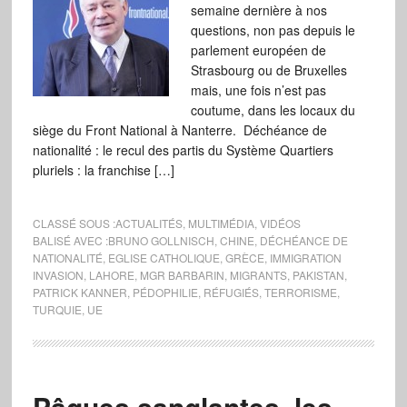
semaine dernière à nos
questions, non pas depuis le
parlement européen de
Strasbourg ou de Bruxelles
mais, une fois n’est pas
coutume, dans les locaux du
siège du Front National à Nanterre. Déchéance de
nationalité : le recul des partis du Système Quartiers
pluriels : la franchise […]
CLASSÉ SOUS :
ACTUALITÉS
,
MULTIMÉDIA
,
VIDÉOS
BALISÉ AVEC :
BRUNO GOLLNISCH
,
CHINE
,
DÉCHÉANCE DE
NATIONALITÉ
,
EGLISE CATHOLIQUE
,
GRÈCE
,
IMMIGRATION
INVASION
,
LAHORE
,
MGR BARBARIN
,
MIGRANTS
,
PAKISTAN
,
PATRICK KANNER
,
PÉDOPHILIE
,
RÉFUGIÉS
,
TERRORISME
,
TURQUIE
,
UE
Pâques sanglantes, les