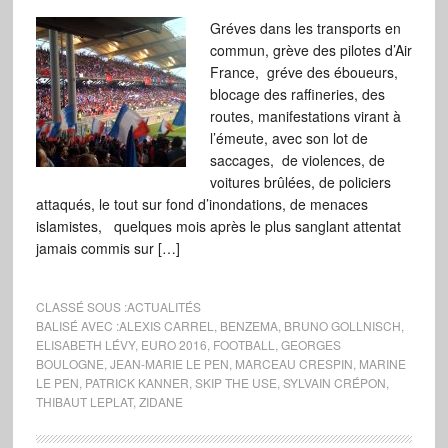
Gréves dans les transports en
commun, grève des pilotes d’Air
France, gréve des éboueurs,
blocage des raffineries, des
routes, manifestations virant à
l’émeute, avec son lot de
saccages, de violences, de
voitures brûlées, de policiers
attaqués, le tout sur fond d’inondations, de menaces
islamistes, quelques mois après le plus sanglant attentat
jamais commis sur […]
CLASSÉ SOUS :
ACTUALITÉS
BALISÉ AVEC :
ALEXIS CARREL
,
BENZEMA
,
BRUNO GOLLNISCH
,
ELISABETH LÉVY
,
EURO 2016
,
FOOTBALL
,
GEORGES
BOULOGNE
,
JEAN-MARIE LE PEN
,
MARCEAU CRESPIN
,
MARINE
LE PEN
,
PATRICK KANNER
,
SKIP THE USE
,
SYLVAIN CRÉPON
,
THIBAUT LEPLAT
,
ZIDANE