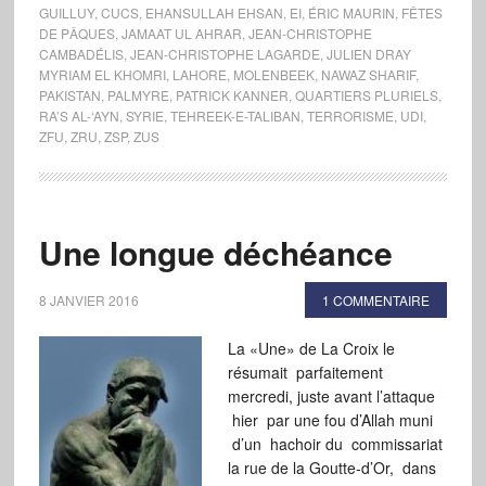
GUILLUY
,
CUCS
,
EHANSULLAH EHSAN
,
EI
,
ÉRIC MAURIN
,
FÊTES
DE PÂQUES
,
JAMAAT UL AHRAR
,
JEAN-CHRISTOPHE
CAMBADÉLIS
,
JEAN-CHRISTOPHE LAGARDE
,
JULIEN DRAY
MYRIAM EL KHOMRI
,
LAHORE
,
MOLENBEEK
,
NAWAZ SHARIF
,
PAKISTAN
,
PALMYRE
,
PATRICK KANNER
,
QUARTIERS PLURIELS
,
RA’S AL-‘AYN
,
SYRIE
,
TEHREEK-E-TALIBAN
,
TERRORISME
,
UDI
,
ZFU
,
ZRU
,
ZSP
,
ZUS
Une longue déchéance
8 JANVIER 2016
1 COMMENTAIRE
La «Une» de La Croix le
résumait parfaitement
mercredi, juste avant l’attaque
hier par une fou d’Allah muni
d’un hachoir du commissariat
la rue de la Goutte-d’Or, dans