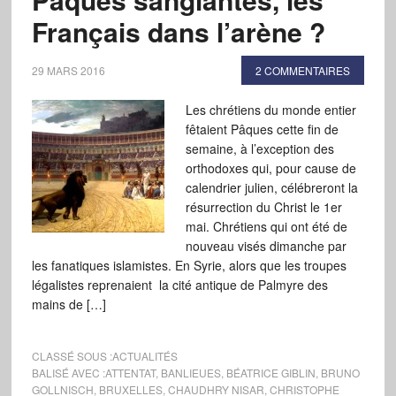
Français dans l’arène ?
29 MARS 2016
2 COMMENTAIRES
Les chrétiens du monde entier
fêtaient Pâques cette fin de
semaine, à l’exception des
orthodoxes qui, pour cause de
calendrier julien, célébreront la
résurrection du Christ le 1er
mai. Chrétiens qui ont été de
nouveau visés dimanche par
les fanatiques islamistes. En Syrie, alors que les troupes
légalistes reprenaient la cité antique de Palmyre des
mains de […]
CLASSÉ SOUS :
ACTUALITÉS
BALISÉ AVEC :
ATTENTAT
,
BANLIEUES
,
BÉATRICE GIBLIN
,
BRUNO
GOLLNISCH
,
BRUXELLES
,
CHAUDHRY NISAR
,
CHRISTOPHE