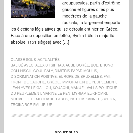
groupuscules, partis d’extrême
gauche et figures dites plus
modérées de la gauche
radicale, a largement emporté
les élections législatives qui se déroulaient hier en Grèce.
Face à une opposition émiettée, Syriza frôle la majorité
absolue (151 sièges) avec […]
CLASSÉ SOUS :
ACTUALITÉS
BALISÉ AVEC :
ALEXIS TSIPRAS
,
AUBE DORÉE
,
BCE
,
BRUNO
GOLLNISCH
,
COULIBALY
,
DIMITRIS PAPADIMOULIS
,
DISCRIMINATION POSITIVE
,
EUROPE DE BRUXELLES
,
FMI
,
FRONT DE GAUCHE
,
GRÈCE
,
IMMIGRATION DE PEUPLEMENT
,
JEAN-YVES LE GALLOU
,
KOUACHI
,
MANUEL VALLS POLITIQUE
DU PEUPLEMENT
,
MARINE LE PEN
,
MYRIAM EL-KHOMRI
,
NOUVELLE DÉMOCRATIE
,
PASOK
,
PATRICK KANNER
,
SYRIZA
,
TROÏKA BCE-FMI-UE
,
UE