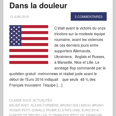
Dans la douleur
13 JUIN 2016
2 COMMENTAIRES
C’était avant la victoire du onze
tricolore sur la modeste équipe
roumaine, avant les violences
de ces derniers jours entre
supporters Allemands,
Ukrainiens, Anglais et Russes,
à Marseille, Nice et Lille. Le
sondage Ifop commandé par le
quotidien gratuit metronnews et réalisé juste avant le
début de l’Euro 2016 indiquait que seuls 48 % des
Français trouvaient l’équipe […]
CLASSÉ SOUS :
ACTUALITÉS
BALISÉ AVEC :
ALEXIS CORBIÈRE
,
BRUNO GOLLNISCH
,
BRUNO
ROGER-PETIT
,
DONALD TRUMP
,
EI
,
ETATS-UNIS
,
EURO 2016
,
EUROPE DE BRUXELLES
,
FLORIAN PHILIPPOT
,
FN
,
FRANÇOIS