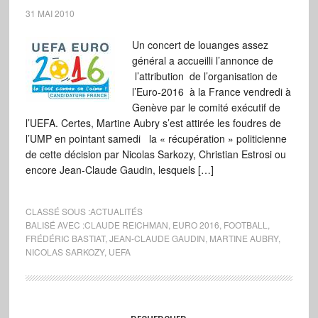
31 MAI 2010
Un concert de louanges assez
général a accueilli l’annonce de
l’attribution de l’organisation de
l’Euro-2016 à la France vendredi à
Genève par le comité exécutif de
l’UEFA. Certes, Martine Aubry s’est attirée les foudres de
l’UMP en pointant samedi la « récupération » politicienne
de cette décision par Nicolas Sarkozy, Christian Estrosi ou
encore Jean-Claude Gaudin, lesquels […]
CLASSÉ SOUS :
ACTUALITÉS
BALISÉ AVEC :
CLAUDE REICHMAN
,
EURO 2016
,
FOOTBALL
,
FRÉDÉRIC BASTIAT
,
JEAN-CLAUDE GAUDIN
,
MARTINE AUBRY
,
NICOLAS SARKOZY
,
UEFA