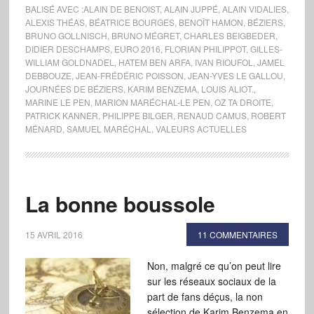
BALISÉ AVEC :
ALAIN DE BENOIST
,
ALAIN JUPPÉ
,
ALAIN VIDALIES
,
ALEXIS THÉAS
,
BÉATRICE BOURGES
,
BENOÎT HAMON
,
BÉZIERS
,
BRUNO GOLLNISCH
,
BRUNO MÉGRET
,
CHARLES BEIGBEDER
,
DIDIER DESCHAMPS
,
EURO 2016
,
FLORIAN PHILIPPOT
,
GILLES-
WILLIAM GOLDNADEL
,
HATEM BEN ARFA
,
IVAN RIOUFOL
,
JAMEL
DEBBOUZE
,
JEAN-FRÉDÉRIC POISSON
,
JEAN-YVES LE GALLOU
,
JOURNÉES DE BÉZIERS
,
KARIM BENZEMA
,
LOUIS ALIOT.
,
MARINE LE PEN
,
MARION MARÉCHAL-LE PEN
,
OZ TA DROITE
,
PATRICK KANNER
,
PHILIPPE BILGER
,
RENAUD CAMUS
,
ROBERT
MÉNARD
,
SAMUEL MARÉCHAL
,
VALEURS ACTUELLES
La bonne boussole
15 AVRIL 2016
11 COMMENTAIRES
Non, malgré ce qu’on peut lire
sur les réseaux sociaux de la
part de fans déçus, la non
sélection de Karim Benzema en