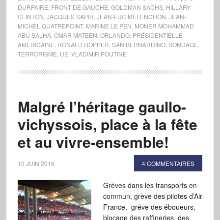
DURPAIRE
,
FRONT DE GAUCHE
,
GOLDMAN SACHS
,
HILLARY
CLINTON
,
JACQUES SAPIR
,
JEAN-LUC MÉLENCHON
,
JEAN-
MICHEL QUATREPOINT
,
MARINE LE PEN
,
MONER MOHAMMAD
ABU SALHA
,
OMAR MATEEN
,
ORLANDO
,
PRÉSIDENTIELLE
AMÉRICAINE
,
RONALD HOPPER
,
SAN BERNARDINO
,
SONDAGE
,
TERRORISME
,
UE
,
VLADIMIR POUTINE
Malgré l’héritage gaullo-
vichyssois, place à la fête
et au vivre-ensemble!
10 JUIN 2016
4 COMMENTAIRES
Gréves dans les transports en
commun, grève des pilotes d’Air
France, gréve des éboueurs,
blocage des raffineries, des