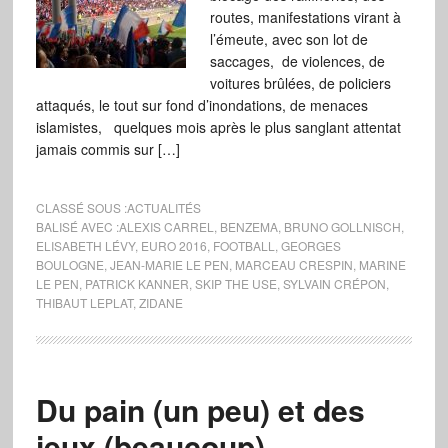
routes, manifestations virant à
l’émeute, avec son lot de
saccages, de violences, de
voitures brûlées, de policiers
attaqués, le tout sur fond d’inondations, de menaces
islamistes, quelques mois après le plus sanglant attentat
jamais commis sur […]
CLASSÉ SOUS :
ACTUALITÉS
BALISÉ AVEC :
ALEXIS CARREL
,
BENZEMA
,
BRUNO GOLLNISCH
,
ELISABETH LÉVY
,
EURO 2016
,
FOOTBALL
,
GEORGES
BOULOGNE
,
JEAN-MARIE LE PEN
,
MARCEAU CRESPIN
,
MARINE
LE PEN
,
PATRICK KANNER
,
SKIP THE USE
,
SYLVAIN CRÉPON
,
THIBAUT LEPLAT
,
ZIDANE
Du pain (un peu) et des
jeux (beaucoup)