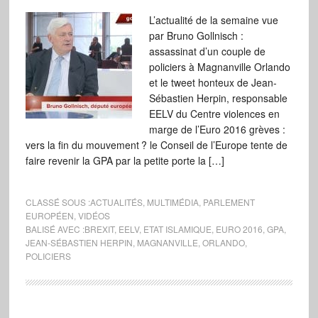
L’actualité de la semaine vue
par Bruno Gollnisch :
assassinat d’un couple de
policiers à Magnanville Orlando
et le tweet honteux de Jean-
Sébastien Herpin, responsable
EELV du Centre violences en
marge de l’Euro 2016 grèves :
vers la fin du mouvement ? le Conseil de l’Europe tente de
faire revenir la GPA par la petite porte la […]
CLASSÉ SOUS :
ACTUALITÉS
,
MULTIMÉDIA
,
PARLEMENT
EUROPÉEN
,
VIDÉOS
BALISÉ AVEC :
BREXIT
,
EELV
,
ETAT ISLAMIQUE
,
EURO 2016
,
GPA
,
JEAN-SÉBASTIEN HERPIN
,
MAGNANVILLE
,
ORLANDO
,
POLICIERS