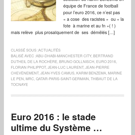
équipe de France de football
pour l’euro 2016, ce n’est pas
« a cose des racistes » ou « la
fote à marine et au fn »( ! )
mais relève plus prosaïquement de ses démêlés […]
CLASSÉ SOUS :
ACTUALITÉS
BALISÉ AVEC :
ABU-DHABI-MANCHESTER CITY
,
BERTRAND
DUTHEIL DE LA ROCHÈRE
,
BRUNO GOLLNISCH
,
EURO 2016
,
FLORIAN PHILIPPOT
,
JEAN-LUC LAURENT
,
JEAN-PIERRE
CHEVÈNEMENT
,
JEAN-YVES CAMUS
,
KARIM BENZEMA
,
MARINE
LE PEN
,
MRC
,
QATAR-PARIS-SAINT-GERMAIN
,
THIBAUT DE LA
TOCNAYE
Euro 2016 : le stade
ultime du Système …