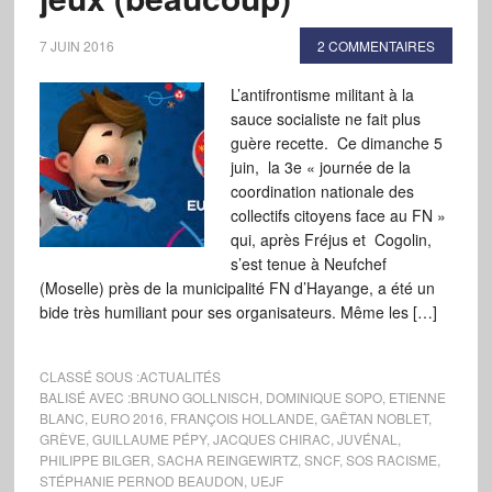
7 JUIN 2016
2 COMMENTAIRES
L’antifrontisme militant à la
sauce socialiste ne fait plus
guère recette. Ce dimanche 5
juin, la 3e « journée de la
coordination nationale des
collectifs citoyens face au FN »
qui, après Fréjus et Cogolin,
s’est tenue à Neufchef
(Moselle) près de la municipalité FN d’Hayange, a été un
bide très humiliant pour ses organisateurs. Même les […]
CLASSÉ SOUS :
ACTUALITÉS
BALISÉ AVEC :
BRUNO GOLLNISCH
,
DOMINIQUE SOPO
,
ETIENNE
BLANC
,
EURO 2016
,
FRANÇOIS HOLLANDE
,
GAËTAN NOBLET
,
GRÈVE
,
GUILLAUME PÉPY
,
JACQUES CHIRAC
,
JUVÉNAL
,
PHILIPPE BILGER
,
SACHA REINGEWIRTZ
,
SNCF
,
SOS RACISME
,
STÉPHANIE PERNOD BEAUDON
,
UEJF