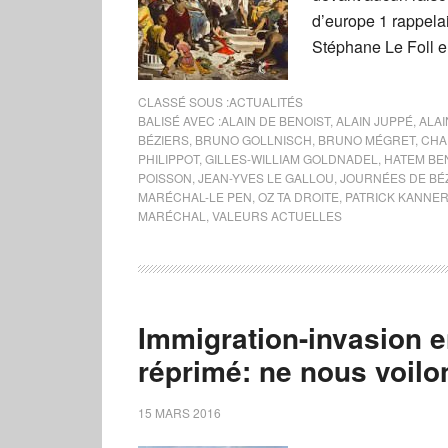
d’europe 1 rappela
Stéphane Le Foll 
CLASSÉ SOUS :
ACTUALITÉS
BALISÉ AVEC :
ALAIN DE BENOIST
,
ALAIN JUPPÉ
,
ALAI
BÉZIERS
,
BRUNO GOLLNISCH
,
BRUNO MÉGRET
,
CHA
PHILIPPOT
,
GILLES-WILLIAM GOLDNADEL
,
HATEM BE
POISSON
,
JEAN-YVES LE GALLOU
,
JOURNÉES DE BÉ
MARÉCHAL-LE PEN
,
OZ TA DROITE
,
PATRICK KANNE
MARÉCHAL
,
VALEURS ACTUELLES
Immigration-invasion e
réprimé: ne nous voilo
15 MARS 2016