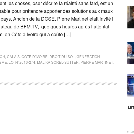
 les choses, oser décrire la réalité sans fard, est un
sable pour prétendre apporter des solutions aux maux
 pays. Ancien de la DGSE, Pierre Martinet était invité il
plateau de BFM.TV, quelques heures après l’attentat
i en Côte d’Ivoire qui a coûté […]
SCH
,
CALAIS
,
CÔTE D'IVOIRE
,
DROIT DU SOL
,
GÉNÉRATION
ISME
,
LOI N°2016-274
,
MALIKA SOREL-SUTTER
,
PIERRE MARTINET
,
un