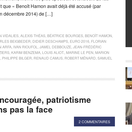
it que « Benoît Hamon avait déjà été accusé (par
en décembre 2014) de […]
N VIDALIES
,
ALEXIS THÉAS
,
BÉATRICE BOURGES
,
BENOÎT HAMON
,
RLES BEIGBEDER
,
DIDIER DESCHAMPS
,
EURO 2016
,
FLORIAN
N ARFA
,
IVAN RIOUFOL
,
JAMEL DEBBOUZE
,
JEAN-FRÉDÉRIC
ZIERS
,
KARIM BENZEMA
,
LOUIS ALIOT.
,
MARINE LE PEN
,
MARION
R
,
PHILIPPE BILGER
,
RENAUD CAMUS
,
ROBERT MÉNARD
,
SAMUEL
ncouragée, patriotisme
ns pas la face
2 COMMENTAIRES