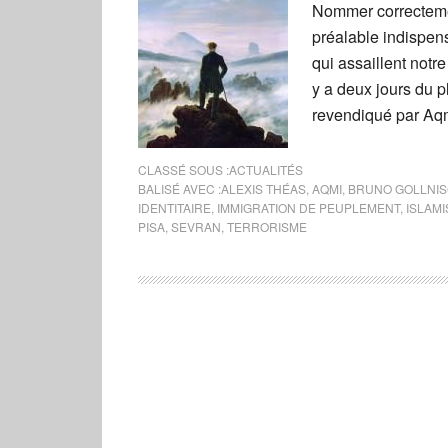
Nommer correctement
préalable indispen
qui assaillent notre
y a deux jours du 
revendiqué par Aqm
CLASSÉ SOUS :
ACTUALITÉS
BALISÉ AVEC :
ALEXIS THÉAS
,
AQMI
,
BRUNO GOLLNI
IDENTITAIRE
,
IMMIGRATION DE PEUPLEMENT
,
ISLAM
PISA
,
SEVRAN
,
TERRORISME