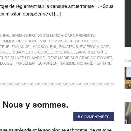
ojet de règlement sur la censure antiterroriste ». «Sous
Commission européenne et […]
D
,
BHL
,
BOBIGNY
,
BRUNO GOLLNISCH
,
CAF DE BOBIGNY
,
COMMISSION EUROPÉENNE
,
COMMISSION LIBE
,
DIRECTIVE
UTEUR
,
EMMANUEL MACRON
,
ENL
,
EQUATEUR
,
FACEBOOK; GAFA
,
I
,
GILETS JAUNES
,
GJ
,
GOOGLE
,
INTERNET
,
JEAN-CHRISTOPHE
TURE DU NET
,
LFI
,
MARCEL DÉAT
,
MARIE-CHRISTINE BOUTONNET
,
LLOUBET
,
PARLEMENT EUROPÉEN
,
RACISME
,
RICHARD FERRAND
,
? Nous y sommes.
5 COMMENTAIRES
toute sa splendeur: le sociologue et homme de gauche