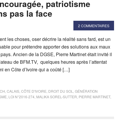
ncouragée, patriotisme
ns pas la face
2 COMMENTAIRES
 les choses, oser décrire la réalité sans fard, est un
sable pour prétendre apporter des solutions aux maux
 pays. Ancien de la DGSE, Pierre Martinet était invité il
plateau de BFM.TV, quelques heures après l’attentat
i en Côte d’Ivoire qui a coûté […]
SCH
,
CALAIS
,
CÔTE D'IVOIRE
,
DROIT DU SOL
,
GÉNÉRATION
ISME
,
LOI N°2016-274
,
MALIKA SOREL-SUTTER
,
PIERRE MARTINET
,