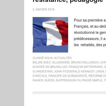
2 JANVIER 2018
Pour sa première a
Français, et au-de
révolutionné le gen
prédécesseurs, il a
les retraités, des p
CLASSÉ SOUS :
ACTUALITÉS
BALISÉ AVEC :
ALLEMAGNE
,
BRUNO GOLLNISCH
,
CHR
EUROPE DE BRUXELLES
,
FRANÇOIS MITTERRAND
,
G
CLANDESTINS
,
JOHN FITZGERALD KENNEDY
,
LREM
,
D'ARCOLE
,
PRINCIPE DE SUBSIDIARITÉ
,
RÉFORME DU
RAVIER
,
SUÈDE
,
SUPPRESSION DU PASSÉ SIMPLE
,
T