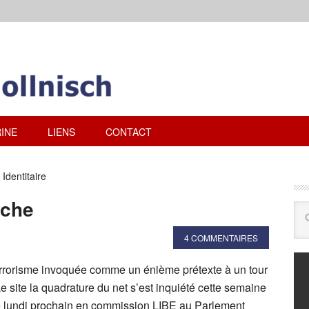
INE
LIENS
CONTACT
Identitaire
rche
4 COMMENTAIRES
 terrorisme invoquée comme un énième prétexte à un tour
Le site la quadrature du net s’est inquiété cette semaine
 lundi prochain en commission LIBE au Parlement