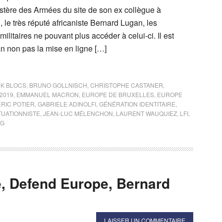
istère des Armées du site de son ex collègue à
, le très réputé africaniste Bernard Lugan, les
ilitaires ne pouvant plus accéder à celui-ci. Il est
n non pas la mise en ligne […]
K BLOCS
,
BRUNO GOLLNISCH
,
CHRISTOPHE CASTANER
,
2019
,
EMMANUEL MACRON
,
EUROPE DE BRUXELLES
,
EUROPE
RIC POTIER
,
GABRIELE ADINOLFI
,
GÉNÉRATION IDENTITAIRE
,
TUATIONNISTE
,
JEAN-LUC MÉLENCHON
,
LAURENT WAUQUIEZ
,
LFI
,
NG
e, Defend Europe, Bernard
LAISSER UN COMMENTAIRE