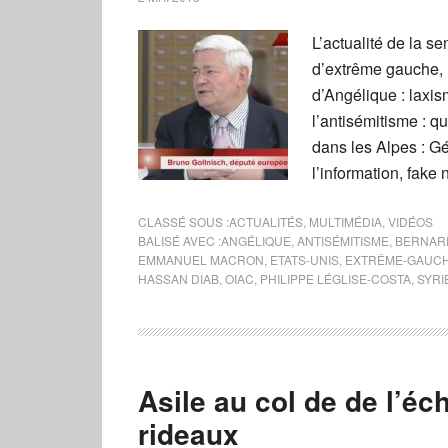
L’actualité de la s
d’extrême gauche, l
d’Angélique : laxis
l’antisémitisme : q
dans les Alpes : Gén
l’information, fake
CLASSÉ SOUS :
ACTUALITÉS
,
MULTIMÉDIA
,
VIDÉOS
BALISÉ AVEC :
ANGÉLIQUE
,
ANTISÉMITISME
,
BERNAR
EMMANUEL MACRON
,
ETATS-UNIS
,
EXTRÊME-GAUC
HASSAN DIAB
,
OIAC
,
PHILIPPE LÉGLISE-COSTA
,
SYRI
Asile au col de de l’éc
rideaux