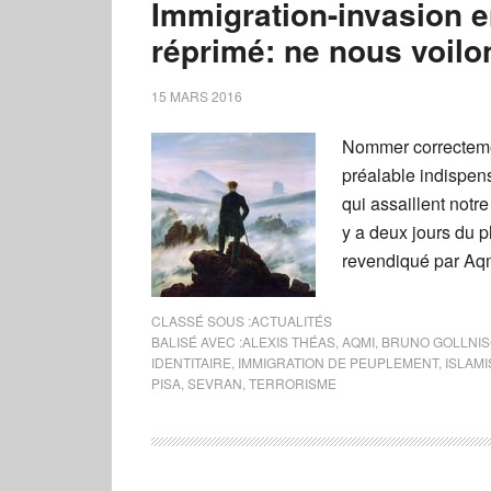
Immigration-invasion e
réprimé: ne nous voilo
15 MARS 2016
Nommer correctement
préalable indispen
qui assaillent notre
y a deux jours du 
revendiqué par Aqm
CLASSÉ SOUS :
ACTUALITÉS
BALISÉ AVEC :
ALEXIS THÉAS
,
AQMI
,
BRUNO GOLLNI
IDENTITAIRE
,
IMMIGRATION DE PEUPLEMENT
,
ISLAM
PISA
,
SEVRAN
,
TERRORISME