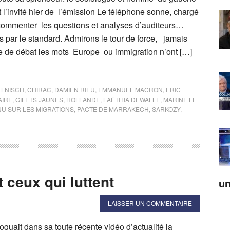
t l’invité hier de l’émission Le téléphone sonne, chargé
commenter les questions et analyses d’auditeurs…
 par le standard. Admirons le tour de force, jamais
e de débat les mots Europe ou immigration n’ont […]
LLNISCH
,
CHIRAC
,
DAMIEN RIEU
,
EMMANUEL MACRON
,
ERIC
AIRE
,
GILETS JAUNES
,
HOLLANDE
,
LAÉTITIA DEWALLE
,
MARINE LE
NU SUR LES MIGRATIONS
,
PACTE DE MARRAKECH
,
SARKOZY
,
 ceux qui luttent
un
LAISSER UN COMMENTAIRE
quait dans sa toute récente vidéo d’actualité la