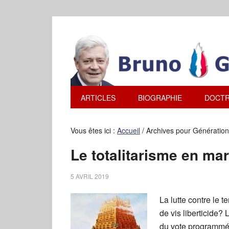
ARTICLES
BIOGRAPHIE
DOCTR
Vous êtes ici :
Accueil
/
Archives pour Génération 
Le totalitarisme en ma
5 AVRIL 2019
La lutte contre le
de vis liberticide? 
du vote programmé