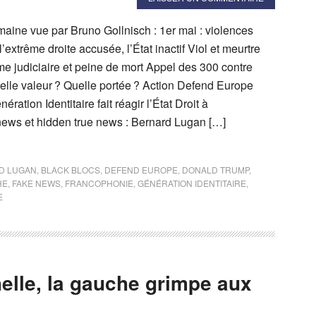
emaine vue par Bruno Gollnisch : 1er mai : violences
’extrême droite accusée, l’État inactif Viol et meurtre
me judiciaire et peine de mort Appel des 300 contre
uelle valeur ? Quelle portée ? Action Defend Europe
ération Identitaire fait réagir l’État Droit à
 news et hidden true news : Bernard Lugan […]
D LUGAN
,
BLACK BLOCS
,
DEFEND EUROPE
,
DONALD TRUMP
,
HE
,
FAKE NEWS
,
FRANCOPHONIE
,
GÉNÉRATION IDENTITAIRE
,
E
helle, la gauche grimpe aux