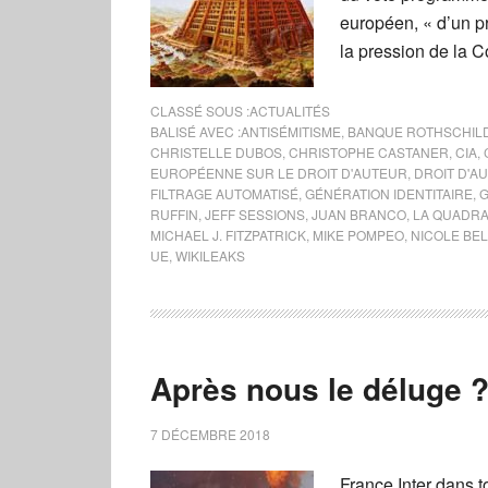
européen, « d’un pr
la pression de la 
CLASSÉ SOUS :
ACTUALITÉS
BALISÉ AVEC :
ANTISÉMITISME
,
BANQUE ROTHSCHIL
CHRISTELLE DUBOS
,
CHRISTOPHE CASTANER
,
CIA
,
EUROPÉENNE SUR LE DROIT D'AUTEUR
,
DROIT D'A
FILTRAGE AUTOMATISÉ
,
GÉNÉRATION IDENTITAIRE
,
G
RUFFIN
,
JEFF SESSIONS
,
JUAN BRANCO
,
LA QUADRA
MICHAEL J. FITZPATRICK
,
MIKE POMPEO
,
NICOLE BE
UE
,
WIKILEAKS
Après nous le déluge 
7 DÉCEMBRE 2018
France Inter dans 