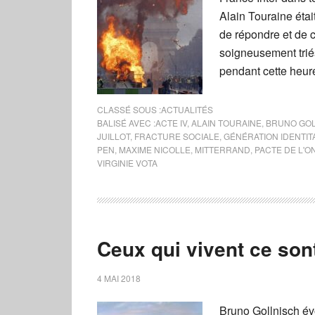
Alain Touraine étai
de répondre et de 
soigneusement triés
pendant cette heur
CLASSÉ SOUS :
ACTUALITÉS
BALISÉ AVEC :
ACTE IV
,
ALAIN TOURAINE
,
BRUNO GO
JUILLOT
,
FRACTURE SOCIALE
,
GÉNÉRATION IDENTIT
PEN
,
MAXIME NICOLLE
,
MITTERRAND
,
PACTE DE L'O
VIRGINIE VOTA
Ceux qui vivent ce sont
4 MAI 2018
Bruno Gollnisch évo