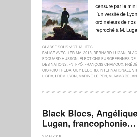
censure par le min
l’université de Lyon
ordinateurs de nos m
reproché à M. Luga
CLASSÉ SOUS :
ACTUALITÉS
BALISÉ AVEC :
1ER MAI 2018
,
BERNARD LUGAN
,
BLAC
EDOUARD HUSSON
,
ÉLECTIONS EUROPÉENNES DE 
DES NATIONS
,
FN
,
FPÖ
,
FRANÇOIS CHAMOUX
,
FRÉDÉ
GIORGIO FREDA
,
GUY DEBORD
,
INTERNATIONALE SI
LICRA
,
LREM
,
LYON
,
MARINE LE PEN
,
VLAAMS BELA
Black Blocs, Angéliqu
Lugan, francophonie…
2 MAI 2018