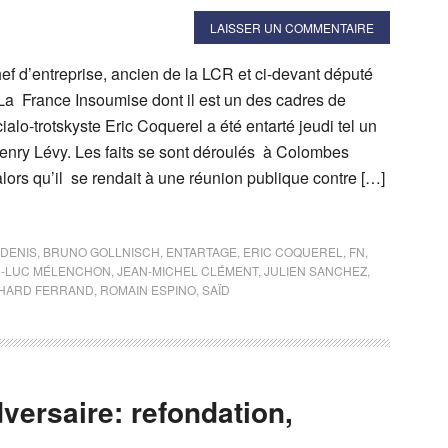
LAISSER UN COMMENTAIRE
chef d’entreprise, ancien de la LCR et ci-devant député
 France Insoumise dont il est un des cadres de
ialo-trotskyste Eric Coquerel a été entarté jeudi tel un
enry Lévy. Les faits se sont déroulés à Colombes
ors qu’il se rendait à une réunion publique contre […]
 DENIS
,
BRUNO GOLLNISCH
,
ENTARTAGE
,
ERIC COQUEREL
,
FN
,
N-LUC MÉLENCHON
,
JEAN-MICHEL CLÉMENT
,
JULIEN SANCHEZ
,
HARD FERRAND
,
ROMAIN ESPINO
,
SAÏD
versaire: refondation,