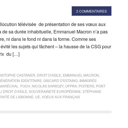
2 COMMENTAIRES
llocution télévisée de présentation de ses vœux aux
là de sa durée inhabituelle, Emmanuel Macron n’a pas
re, ni dans le fond ni dans la forme. Comme ses
 évité les sujets qui fâchent – la hausse de la CSG pour
rix du […]
ISTOPHE CASTANER
,
DROIT D'ASILE
,
EMMANUEL MACRON
,
ÉNÉRATION IDENTITAIRE
,
GISCARD D'ESTAING
,
IMMIGRÉS
MARÉCHAL FOCH
,
NICOLAS SARKOZY
,
OFPRA
,
POITIERS
,
PONT
 DROIT D'ASILE
,
SOUVERAINETÉ EUROPÉENNE
,
STÉPHANE
RAITÉ DE LISBONNE
,
UE
,
VOEUX AUX FRANÇAIS