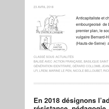
23 AVRIL 2018
Anticapitaliste et 
embourgeoisé de La
premier plan, le soc
vulgaire Bernard-H
(Hauts-de-Seine) al
CLASSÉ SOUS :
ACTUALITÉS
BALISÉ AVEC :
ACTION FRANÇAISE
,
BASILIQUE SAINT
GÉNÉRATION IDENTITAIRE
,
GÉRARD COLLOMB
,
JEA
LFI
,
LREM
,
MARINE LE PEN
,
NICOLE BELLOUBET
,
RIC
En 2018 désignons l’ad
résistance, pédagogie