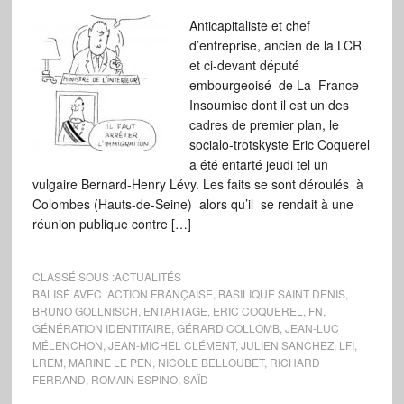
Anticapitaliste et chef
d’entreprise, ancien de la LCR
et ci-devant député
embourgeoisé de La France
Insoumise dont il est un des
cadres de premier plan, le
socialo-trotskyste Eric Coquerel
a été entarté jeudi tel un
vulgaire Bernard-Henry Lévy. Les faits se sont déroulés à
Colombes (Hauts-de-Seine) alors qu’il se rendait à une
réunion publique contre […]
CLASSÉ SOUS :
ACTUALITÉS
BALISÉ AVEC :
ACTION FRANÇAISE
,
BASILIQUE SAINT DENIS
,
BRUNO GOLLNISCH
,
ENTARTAGE
,
ERIC COQUEREL
,
FN
,
GÉNÉRATION IDENTITAIRE
,
GÉRARD COLLOMB
,
JEAN-LUC
MÉLENCHON
,
JEAN-MICHEL CLÉMENT
,
JULIEN SANCHEZ
,
LFI
,
LREM
,
MARINE LE PEN
,
NICOLE BELLOUBET
,
RICHARD
FERRAND
,
ROMAIN ESPINO
,
SAÏD