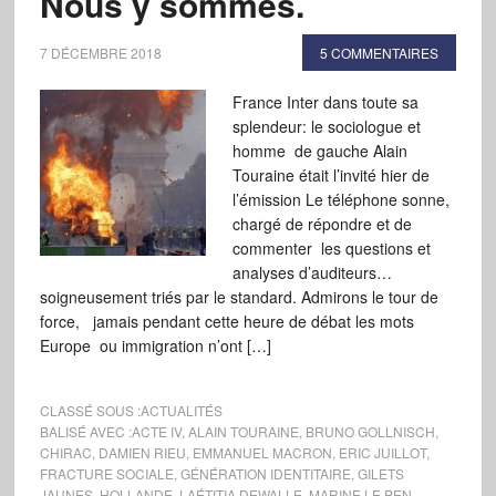
Nous y sommes.
7 DÉCEMBRE 2018
5 COMMENTAIRES
France Inter dans toute sa
splendeur: le sociologue et
homme de gauche Alain
Touraine était l’invité hier de
l’émission Le téléphone sonne,
chargé de répondre et de
commenter les questions et
analyses d’auditeurs…
soigneusement triés par le standard. Admirons le tour de
force, jamais pendant cette heure de débat les mots
Europe ou immigration n’ont […]
CLASSÉ SOUS :
ACTUALITÉS
BALISÉ AVEC :
ACTE IV
,
ALAIN TOURAINE
,
BRUNO GOLLNISCH
,
CHIRAC
,
DAMIEN RIEU
,
EMMANUEL MACRON
,
ERIC JUILLOT
,
FRACTURE SOCIALE
,
GÉNÉRATION IDENTITAIRE
,
GILETS
JAUNES
,
HOLLANDE
,
LAÉTITIA DEWALLE
,
MARINE LE PEN
,