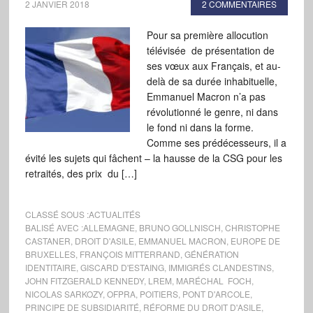
2 JANVIER 2018
2 COMMENTAIRES
Pour sa première allocution
télévisée de présentation de
ses vœux aux Français, et au-
delà de sa durée inhabituelle,
Emmanuel Macron n’a pas
révolutionné le genre, ni dans
le fond ni dans la forme.
Comme ses prédécesseurs, il a
évité les sujets qui fâchent – la hausse de la CSG pour les
retraités, des prix du […]
CLASSÉ SOUS :
ACTUALITÉS
BALISÉ AVEC :
ALLEMAGNE
,
BRUNO GOLLNISCH
,
CHRISTOPHE
CASTANER
,
DROIT D'ASILE
,
EMMANUEL MACRON
,
EUROPE DE
BRUXELLES
,
FRANÇOIS MITTERRAND
,
GÉNÉRATION
IDENTITAIRE
,
GISCARD D'ESTAING
,
IMMIGRÉS CLANDESTINS
,
JOHN FITZGERALD KENNEDY
,
LREM
,
MARÉCHAL FOCH
,
NICOLAS SARKOZY
,
OFPRA
,
POITIERS
,
PONT D'ARCOLE
,
PRINCIPE DE SUBSIDIARITÉ
,
RÉFORME DU DROIT D'ASILE
,