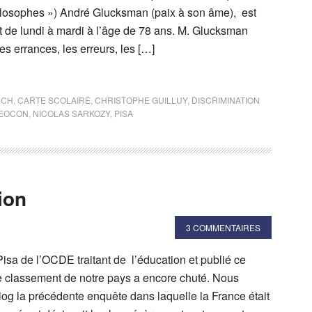
losophes ») André Glucksman (paix à son âme), est
t de lundi à mardi à l’âge de 78 ans. M. Glucksman
es errances, les erreurs, les […]
SCH
,
CARTE SCOLAIRE
,
CHRISTOPHE GUILLUY
,
DISCRIMINATION
EOCON
,
NICOLAS SARKOZY
,
PISA
ion
3 COMMENTAIRES
Pisa de l’OCDE traitant de l’éducation et publié ce
le classement de notre pays a encore chuté. Nous
log la précédente enquête dans laquelle la France était