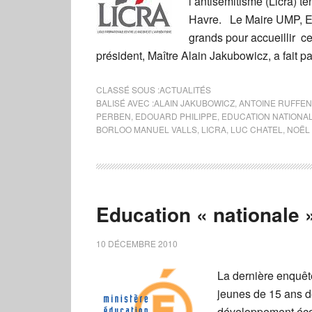
l’antisémitisme (Licra) t
Havre. Le Maire UMP, Edo
grands pour accueillir ce
président, Maître Alain Jakubowicz, a fait 
CLASSÉ SOUS :
ACTUALITÉS
BALISÉ AVEC :
ALAIN JAKUBOWICZ
,
ANTOINE RUFFE
PERBEN
,
EDOUARD PHILIPPE
,
EDUCATION NATIONA
BORLOO MANUEL VALLS
,
LICRA
,
LUC CHATEL
,
NOËL
Education « nationale »
10 DÉCEMBRE 2010
La dernière enquête
jeunes de 15 ans d
développement écon