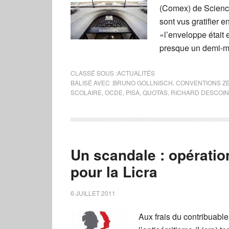
(Comex) de Sciences
sont vus gratifier
«l’enveloppe était
presque un demi-mil
CLASSÉ SOUS :
ACTUALITÉS
BALISÉ AVEC :
BRUNO GOLLNISCH
,
CONVENTIONS Z
SCOLAIRE
,
OCDE
,
PISA
,
QUOTAS
,
RICHARD DESCOI
Un scandale : opératio
pour la Licra
6 JUILLET 2011
Aux frais du contribuable