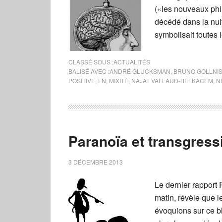
(«les nouveaux phi
décédé dans la nui
symbolisait toutes l
CLASSÉ SOUS :
ACTUALITÉS
BALISÉ AVEC :
ANDRÉ GLUCKSMAN
,
BRUNO GOLLNI
POSITIVE
,
FN
,
MIXITÉ
,
NAJAT VALLAUD-BELKACEM
,
N
Paranoïa et transgress
3 DÉCEMBRE 2013
Le dernier rapport 
matin, révèle que 
évoquions sur ce b