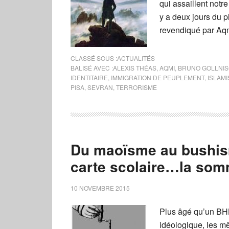
qui assaillent notre
y a deux jours du 
revendiqué par Aqm
CLASSÉ SOUS :
ACTUALITÉS
BALISÉ AVEC :
ALEXIS THÉAS
,
AQMI
,
BRUNO GOLLNI
IDENTITAIRE
,
IMMIGRATION DE PEUPLEMENT
,
ISLAM
PISA
,
SEVRAN
,
TERRORISME
Du maoïsme au bushism
carte scolaire…la somm
10 NOVEMBRE 2015
Plus âgé qu’un BHL 
idéologique, les m