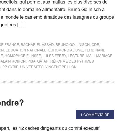
uxellois, qui permet aux mafias les plus diverses de
nt dans le domaine alimentaire. Bruno Gollnisch a
 le monde le cas emblématique des lasagnes du groupe
iquetées […]
 DE FRANCE
,
BACHAR EL ASSAD
,
BRUNO GOLLNISCH
,
CDE
,
ON
,
EDUCATION NATIONALE
,
EUROMONDIALISME
,
FERDINAND
DE
,
HOMOPHOBIE
,
INSEE
,
JULES FERRY
,
LECTURE
,
MALI
,
MARIAGE
-ALAIN ROIRON
,
PISA
,
QATAR
,
RÉFORME DES RYTHMES
UIPP
,
SYRIE
,
UNIVERSITÉS
,
VINCENT PEILLON
endre?
1 COMMENTAIRE
part, les 12 cadres dirigeants du comité exécutif