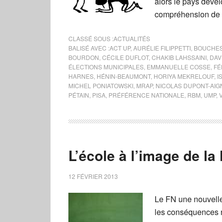
alors le pays déve
compréhension de l
CLASSÉ SOUS :
ACTUALITÉS
BALISÉ AVEC :
ACT UP
,
AURÉLIE FILIPPETTI
,
BOUCHES
BOURDON
,
CÉCILE DUFLOT
,
CHAKIB LAHSSAINI
,
DAV
ÉLECTIONS MUNICIPALES
,
EMMANUELLE COSSE
,
FÉ
HARNES
,
HÉNIN-BEAUMONT
,
HORIYA MEKRELOUF
,
I
MICHEL PONIATOWSKI
,
MRAP
,
NICOLAS DUPONT-AIG
PÉTAIN
,
PISA
,
PRÉFÉRENCE NATIONALE
,
RBM
,
UMP
,
L’école à l’image de l
12 FÉVRIER 2013
Le FN une nouvelle 
les conséquences n