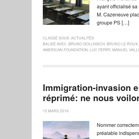
ayant officialisé s
M. Cazeneuve plac
groupe PS […]
CLASSÉ SOUS :
ACTUALITÉS
BALISÉ AVEC :
BRUNO GOLLNISCH
,
BRUNO LE ROUX
AMERICAN FOUNDATION
,
LUC FERRY
,
MANUEL VALL
Immigration-invasion e
réprimé: ne nous voilo
15 MARS 2016
Nommer correctement
préalable indispen