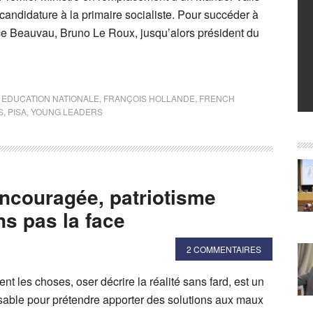
a candidature à la primaire socialiste. Pour succéder à
e Beauvau, Bruno Le Roux, jusqu’alors président du
,
EDUCATION NATIONALE
,
FRANÇOIS HOLLANDE
,
FRENCH
S
,
PISA
,
YOUNG LEADERS
ncouragée, patriotisme
ns pas la face
2 COMMENTAIRES
 les choses, oser décrire la réalité sans fard, est un
sable pour prétendre apporter des solutions aux maux