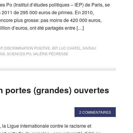
 Po (Institut d’études politiques – IEP) de Paris, se
 en 2011 de 295 000 euros de primes. En 2010,
 encore plus grosse: pas moins de 420 000 euros,
lion d’euros, ont été partagés entre […]
EP
,
DISCRIMINATION POSITIVE
,
IEP
,
LUC CHATEL
,
NIVEAU
NGS
,
SCIENCES PO
,
VALÉRIE PÉCRESSE
n portes (grandes) ouvertes
2 COMMENTAIRES
, la Ligue internationale contre le racisme et