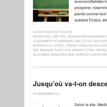
euromondialistes br
prospérer, notamme
pointé comme tout
suédois Findus, ét
CLASSÉ SOUS :
ACTUALITÉS
BALISÉ AVEC :
AMF
,
AOC
,
ASSOCIATION DES MAIRES
CLASSEMENT DE SHANGHAI
,
CM2
,
ÉCOLE
,
EDUCATI
BUISSON LUC CHATEL
,
FINDUS
,
FRANÇOIS HOLLAN
GAY
,
MARIAGE POUR TOUS
,
MARINE LE PEN
,
PIERRE
SCOLAIRES
,
SÉBASTIEN SIHR
,
SERGUEÏ LAVROV
,
SN
Jusqu’où va-t-on desc
15 DÉCEMBRE 2011
Selon le site Media