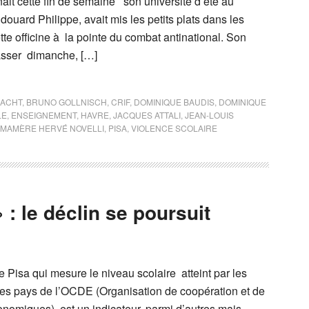
enait cette fin de semaine son université d’été au
uard Philippe, avait mis les petits plats dans les
tte officine à la pointe du combat antinational. Son
passer dimanche, […]
NACHT
,
BRUNO GOLLNISCH
,
CRIF
,
DOMINIQUE BAUDIS
,
DOMINIQUE
LE
,
ENSEIGNEMENT
,
HAVRE
,
JACQUES ATTALI
,
JEAN-LOUIS
 MAMÈRE HERVÉ NOVELLI
,
PISA
,
VIOLENCE SCOLAIRE
 : le déclin se poursuit
 Pisa qui mesure le niveau scolaire atteint par les
es pays de l’OCDE (Organisation de coopération et de
omiques), est un indicateur, parmi d’autres mais