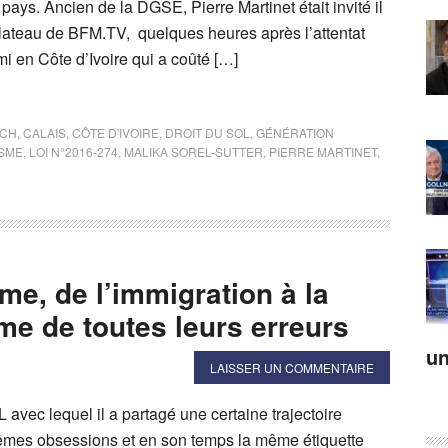
 pays. Ancien de la DGSE, Pierre Martinet était invité il
plateau de BFM.TV, quelques heures après l’attentat
i en Côte d’Ivoire qui a coûté […]
SCH
,
CALAIS
,
CÔTE D'IVOIRE
,
DROIT DU SOL
,
GÉNÉRATION
ISME
,
LOI N°2016-274
,
MALIKA SOREL-SUTTER
,
PIERRE MARTINET
,
e, de l’immigration à la
e de toutes leurs erreurs
un
LAISSER UN COMMENTAIRE
avec lequel il a partagé une certaine trajectoire
êmes obsessions et en son temps la même étiquette