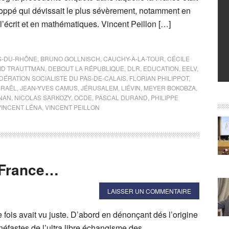
loppé qui dévissait le plus sévèrement, notamment en
’écrit et en mathématiques. Vincent Peillon […]
-DU-RHÔNE
,
BRUNO GOLLNISCH
,
CAUCHY-À-LA-TOUR
,
CÉCILE
ID TRAUTTMAN
,
DEBOUT LA RÉPUBLIQUE
,
DLR
,
EDUCATION
,
EELV
,
DÉRATION SOCIALISTE DU PAS-DE-CALAIS
,
FLORIAN PHILIPPOT
,
SRAËL
,
JEAN-YVES CAMUS
,
JÉRUSALEM
,
LIÉVIN
,
MEYER BOKOBZA
,
NAN
,
NICOLAS SARKOZY
,
OCDE
,
PASCAL DURAND
,
PHILIPPE
VINCENT LÉNA
,
VINCENT PEILLON
a France…
LAISSER UN COMMENTAIRE
fois avait vu juste. D’abord en dénonçant dés l’origine
éfastes de l’ultra libre échangisme des