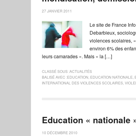
27 JANVIER 2011
Le site de France Info
Debarbieux, sociologu
violences scolaires, «
environ 6% des enfants
leurs camarades ». Mais « la […]
CLASSÉ SOUS :
ACTUALITÉS
BALISÉ AVEC :
EDUCATION
,
EDUCATION NATIONALE
,
INTERNATIONAL DES VIOLENCES SCOLAIRES
,
VIOL
Education « nationale »
10 DÉCEMBRE 2010