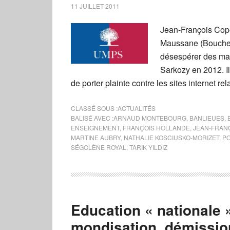
11 JUILLET 2011
Jean-François Copé
Maussane (Bouches
désespérer des mau
Sarkozy en 2012. Il
de porter plainte contre les sites internet 
CLASSÉ SOUS :
ACTUALITÉS
BALISÉ AVEC :
ARNAUD MONTEBOURG
,
BANLIEUES
,
ENSEIGNEMENT
,
FRANÇOIS HOLLANDE
,
JEAN-FRAN
MARTINE AUBRY
,
NATHALIE KOSCIUSKO-MORIZET
,
PO
SÉGOLÈNE ROYAL
,
TARIK YILDIZ
Education « nationale »
mondisation, démissi