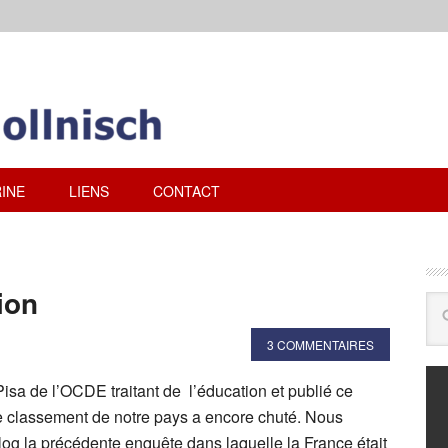
INE
LIENS
CONTACT
ion
3 COMMENTAIRES
Pisa de l’OCDE traitant de l’éducation et publié ce
le classement de notre pays a encore chuté. Nous
log la précédente enquête dans laquelle la France était