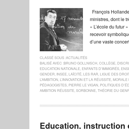
François Hollande 
ministres, dont le t
« L’école du futur 
recevoir symbolique
d’une vaste concer
CLASSÉ SOUS :
ACTUALITÉS
BALISÉ AVEC :
BRUNO GOLLNISCH
,
COLLÈGE
,
DISCRI
EDUCATION NATIONALE
,
ENFANTS D’IMMIGRÉS
,
ENS
GENDER
,
INSEE
,
LAÏCITÉ
,
LES RAR
,
LIGUE DES DROI
L’AMBITION
,
L’INNOVATION ET LA RÉUSSITE
,
MORALE 
PÉDAGOGISTES
,
PIERRE LE VIGAN
,
POLITIQUES D’É
AMBITION RÉUSSITE
,
SORBONNE
,
THÉORIE DU GEN
Education, instructio