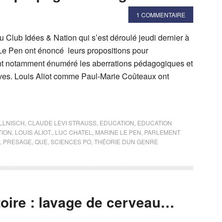
1 COMMENTAIRE
 Club Idées & Nation qui s’est déroulé jeudi dernier à
e Le Pen ont énoncé leurs propositions pour
 ont notamment énuméré les aberrations pédagogiques et
èves. Louis Aliot comme Paul-Marie Coûteaux ont
LLNISCH
,
CLAUDE LEVI STRAUSS
,
EDUCATION
,
EDUCATION
TION
,
LOUIS ALIOT.
,
LUC CHATEL
,
MARINE LE PEN
,
PARLEMENT
,
PRESAGE
,
QUE
,
SCIENCES PO
,
THÉORIE DUN GENRE
oire : lavage de cerveau…