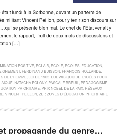
était lundi à la Sorbonne, devant un parterre de
rès militant Vincent Peillon, pour y tenir son discours sur
» …qui se présente bien mal. Le chef de l’Etat venait y
ment le rapport, fruit de deux mois de discussions et
tation […]
MINATION POSITIVE
,
ECLAIR
,
ÉCOLE
,
ÉCOLES
,
EDUCATION
,
EIGNEMENT
,
FERDINAND BUISSON
,
FRANÇOIS HOLLANDE
,
TS DE L'HOMME
,
LOI DE 1905
,
LUDWIG QUIDDE
,
LYCÉES POUR
LAÏQUE
,
NATACHA POLONY
,
PASCALE BREUIL
,
PÉDAGOGISME
,
DUCATION PRIORITAIRE
,
PRIX NOBEL DE LA PAIX
,
RÉSEAUX
RE
,
VINCENT PEILLON
,
ZEP
,
ZONES D’ÉDUCATION PRIORITAIRE
n et propagande du genre…