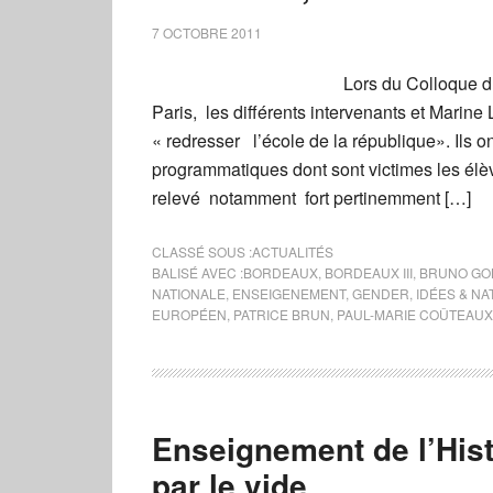
7 OCTOBRE 2011
Lors du Colloque du
Paris, les différents intervenants et Marin
« redresser l’école de la république». Ils
programmatiques dont sont victimes les él
relevé notamment fort pertinemment […]
CLASSÉ SOUS :
ACTUALITÉS
BALISÉ AVEC :
BORDEAUX
,
BORDEAUX III
,
BRUNO GO
NATIONALE
,
ENSEIGENEMENT
,
GENDER
,
IDÉES & NA
EUROPÉEN
,
PATRICE BRUN
,
PAUL-MARIE COÛTEAUX
Enseignement de l’Hist
par le vide