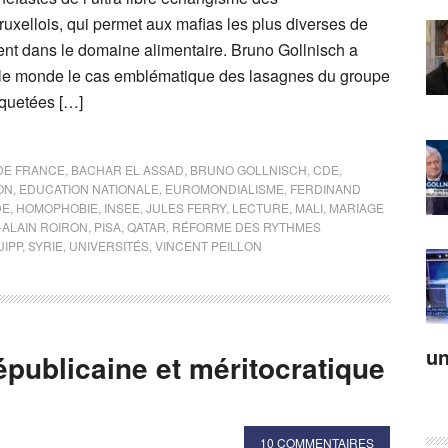
uxellois, qui permet aux mafias les plus diverses de
nt dans le domaine alimentaire. Bruno Gollnisch a
 le monde le cas emblématique des lasagnes du groupe
iquetées […]
 DE FRANCE
,
BACHAR EL ASSAD
,
BRUNO GOLLNISCH
,
CDE
,
ON
,
EDUCATION NATIONALE
,
EUROMONDIALISME
,
FERDINAND
DE
,
HOMOPHOBIE
,
INSEE
,
JULES FERRY
,
LECTURE
,
MALI
,
MARIAGE
-ALAIN ROIRON
,
PISA
,
QATAR
,
RÉFORME DES RYTHMES
UIPP
,
SYRIE
,
UNIVERSITÉS
,
VINCENT PEILLON
un
épublicaine et méritocratique
10 COMMENTAIRES