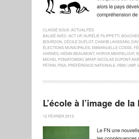
alors le pays déve
compréhension de l
CLASSÉ SOUS :
ACTUALITÉS
BALISÉ AVEC :
ACT UP
,
AURÉLIE FILIPPETTI
,
BOUCHES
BOURDON
,
CÉCILE DUFLOT
,
CHAKIB LAHSSAINI
,
DAV
ÉLECTIONS MUNICIPALES
,
EMMANUELLE COSSE
,
FÉ
HARNES
,
HÉNIN-BEAUMONT
,
HORIYA MEKRELOUF
,
I
MICHEL PONIATOWSKI
,
MRAP
,
NICOLAS DUPONT-AIG
PÉTAIN
,
PISA
,
PRÉFÉRENCE NATIONALE
,
RBM
,
UMP
,
L’école à l’image de l
12 FÉVRIER 2013
Le FN une nouvelle 
les conséquences n