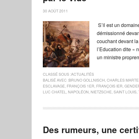
30 AOÛT 2011
S’il est un domaine
démissionné devant 
couchant devant la 
l’Education dite « 
un ministre propre
CLASSÉ SOUS :
ACTUALITÉS
BALISÉ AVEC :
BRUNO GOLLNISCH
,
CHARLES MARTE
ESCLAVAGE
,
FRANÇOIS 1ER
,
FRANÇOIS IER
,
GENDE
LUC CHATEL
,
NAPOLÉON
,
NIETZSCHE
,
SAINT LOUIS
,
Des rumeurs, une cert