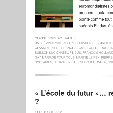
euromondialistes br
prospérer, notamme
pointé comme tout
suédois Findus, ét
CLASSÉ SOUS :
ACTUALITÉS
BALISÉ AVEC :
AMF
,
AOC
,
ASSOCIATION DES MAIRES
CLASSEMENT DE SHANGHAI
,
CM2
,
ÉCOLE
,
EDUCATI
BUISSON LUC CHATEL
,
FINDUS
,
FRANÇOIS HOLLAN
GAY
,
MARIAGE POUR TOUS
,
MARINE LE PEN
,
PIERRE
SCOLAIRES
,
SÉBASTIEN SIHR
,
SERGUEÏ LAVROV
,
SN
« L’école du futur »… r
?
11 OCTOBRE 2012