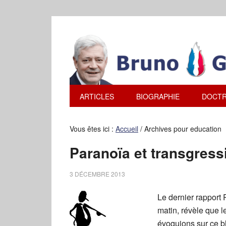
ARTICLES
BIOGRAPHIE
DOCTR
Vous êtes ici :
Accueil
/
Archives pour education
Paranoïa et transgress
3 DÉCEMBRE 2013
Le dernier rapport 
matin, révèle que 
évoquions sur ce b