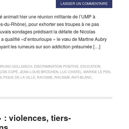
LAISSER UN COMMENTAIRE
 animait hier une réunion militante de l’UMP à
-du-Rhône), pour exhorter ses troupes à ne pas
vais sondages prédisant la défaite de Nicolas
 a qualifié «d’entourloupe » le vœu de Martine Aubry
relayant les rumeurs sur son addiction présumée […]
BRUNO GOLLNISCH
,
DISCRIMINATION POSITIVE
,
EDUCATION
,
ÇOIS COPÉ
,
JEAN-LOUIS BROCHEN
,
LUC CHATEL
,
MARINE LE PEN
,
LITIQUE DE LA VILLE
,
RACISME
,
RACISME ANTI-BLANC
,
 : violences, tiers-
ons…