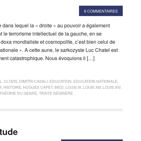
6 COMMENTAIRES
 dans lequel la « droite « au pouvoir a également
le terrorisme intellectuel de la gauche, en se
doxa mondialiste et cosmopolite, c’est bien celui de
nationale ». A cette aune, le sarkozyste Luc Chatel est
ment catastrophique. Nous évoquions il […]
L
,
CLOVIS
,
DIMITRI CASALI
,
EDUCATION
,
EDUCATION NATIONALE
,
R
,
HISTOIRE
,
HUGUES CAPET
,
INED
,
LOUIS IX
,
LOUIS XIII
,
LOUIS XIV
,
THÉORIE DU GENRE
,
TRAITE NÉGRIÈRE
itude