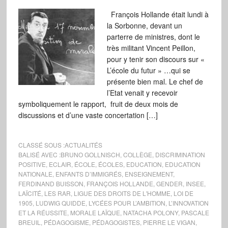
François Hollande était lundi à
la Sorbonne, devant un
parterre de ministres, dont le
très militant Vincent Peillon,
pour y tenir son discours sur «
L’école du futur » …qui se
présente bien mal. Le chef de
l’Etat venait y recevoir
symboliquement le rapport, fruit de deux mois de
discussions et d’une vaste concertation […]
CLASSÉ SOUS :
ACTUALITÉS
BALISÉ AVEC :
BRUNO GOLLNISCH
,
COLLÈGE
,
DISCRIMINATION
POSITIVE
,
ECLAIR
,
ÉCOLE
,
ÉCOLES
,
EDUCATION
,
EDUCATION
NATIONALE
,
ENFANTS D’IMMIGRÉS
,
ENSEIGNEMENT
,
FERDINAND BUISSON
,
FRANÇOIS HOLLANDE
,
GENDER
,
INSEE
,
LAÏCITÉ
,
LES RAR
,
LIGUE DES DROITS DE L'HOMME
,
LOI DE
1905
,
LUDWIG QUIDDE
,
LYCÉES POUR L’AMBITION
,
L’INNOVATION
ET LA RÉUSSITE
,
MORALE LAÏQUE
,
NATACHA POLONY
,
PASCALE
BREUIL
,
PÉDAGOGISME
,
PÉDAGOGISTES
,
PIERRE LE VIGAN
,