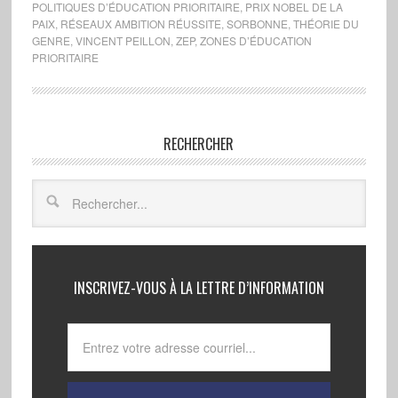
POLITIQUES D’ÉDUCATION PRIORITAIRE
,
PRIX NOBEL DE LA
PAIX
,
RÉSEAUX AMBITION RÉUSSITE
,
SORBONNE
,
THÉORIE DU
GENRE
,
VINCENT PEILLON
,
ZEP
,
ZONES D’ÉDUCATION
PRIORITAIRE
RECHERCHER
INSCRIVEZ-VOUS À LA LETTRE D’INFORMATION