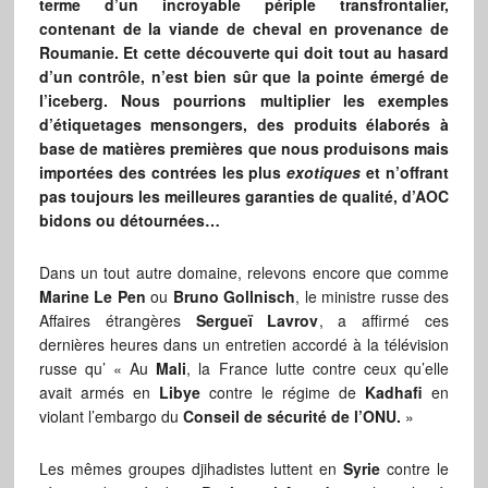
terme d’un incroyable périple transfrontalier,
contenant de la viande de cheval en provenance de
Roumanie. Et cette découverte qui doit tout au hasard
d’un contrôle, n’est bien sûr que la pointe émergé de
l’iceberg. Nous pourrions multiplier les exemples
d’étiquetages mensongers, des produits élaborés à
base de matières premières que nous produisons mais
importées des contrées les plus
exotiques
et n’offrant
pas toujours les meilleures garanties de qualité, d’AOC
bidons ou détournées…
Dans un tout autre domaine, relevons encore que comme
Marine Le Pen
ou
Bruno Gollnisch
, le ministre russe des
Affaires étrangères
Sergueï Lavrov
, a affirmé ces
dernières heures dans un entretien accordé à la télévision
russe qu’ « Au
Mali
, la France lutte contre ceux qu’elle
avait armés en
Libye
contre le régime de
Kadhafi
en
violant l’embargo du
Conseil de sécurité de l’ONU.
»
Les mêmes groupes djihadistes luttent en
Syrie
contre le