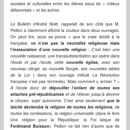
sociales et culturelles
entre les élèves issus de « milieux
défavorisés » et les autres.
Le Bulletin d‘André Noël
, rappelait de son côté que M.
Peillon a clairement affiché la couleur dans deux ouvrages.
On peut lire, sous sa plume
«
que la vraie laïcité à la
française,
ce n’est pas la neutralité religieuse mais
l’instauration d’une nouvelle religion
:
C’est bien une
nouvelle naissance, une transsubstantiation qui opère dans
l’école et par l’école, cette
nouvelle église,
avec son
nouveau clergé, sa nouvelle liturgie, ses nouvelles
tables
de la Loi
( dans son ouvrage intitulé La Révolution
française n’est pas terminée). Mais comment y arriver ?
«
A l’école donc de
dépouiller l’enfant de toutes ses
attaches pré-républicaines
et de l’élever jusqu’à devenir
le citoyen, sujet autonome. C’est ainsi seulement
que la
laïcité deviendra la religion de toutes les religions
, de
toutes les confessions, la religion universelle
(dans le livre
Une religion pour la République: la Foi laïque de
Ferdinand Buisson
). Peillon ne fait rien d’autre que de