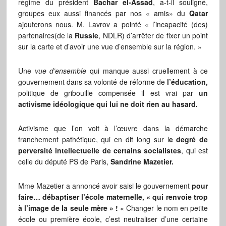
régime du président
Bachar el-Assad
, a-t-il souligné,
groupes eux aussi financés par nos « amis» du
Qatar
ajouterons nous. M. Lavrov a pointé « l’incapacité (des)
partenaires(de la
Russie
, NDLR) d’arrêter de fixer un point
sur la carte et d’avoir une vue d’ensemble sur la région. »
Une
vue d’ensemble
qui manque aussi cruellement à ce
gouvernement dans sa volonté de réforme de
l’éducation,
politique de gribouille compensée il est vrai par
un
activisme idéologique qui lui ne doit rien au hasard.
Activisme que l’on voit à l’œuvre dans la démarche
franchement pathétique, qui en dit long sur l
e degré de
perversité intellectuelle de certains socialistes
, qui est
celle du député PS de Paris,
Sandrine Mazetier.
Mme Mazetier a annoncé avoir saisi le gouvernement
pour
faire… débaptiser l’école maternelle, « qui renvoie trop
à l’image de la seule mère » !
« Changer le nom en petite
école ou première école, c’est neutraliser d’une certaine