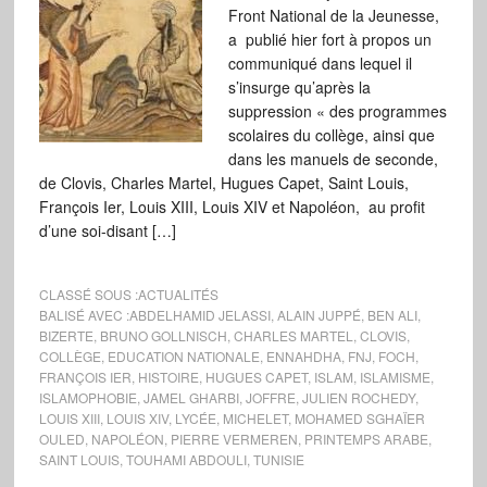
Front National de la Jeunesse,
a publié hier fort à propos un
communiqué dans lequel il
s’insurge qu’après la
suppression « des programmes
scolaires du collège, ainsi que
dans les manuels de seconde,
de Clovis, Charles Martel, Hugues Capet, Saint Louis,
François Ier, Louis XIII, Louis XIV et Napoléon, au profit
d’une soi-disant […]
CLASSÉ SOUS :
ACTUALITÉS
BALISÉ AVEC :
ABDELHAMID JELASSI
,
ALAIN JUPPÉ
,
BEN ALI
,
BIZERTE
,
BRUNO GOLLNISCH
,
CHARLES MARTEL
,
CLOVIS
,
COLLÈGE
,
EDUCATION NATIONALE
,
ENNAHDHA
,
FNJ
,
FOCH
,
FRANÇOIS IER
,
HISTOIRE
,
HUGUES CAPET
,
ISLAM
,
ISLAMISME
,
ISLAMOPHOBIE
,
JAMEL GHARBI
,
JOFFRE
,
JULIEN ROCHEDY
,
LOUIS XIII
,
LOUIS XIV
,
LYCÉE
,
MICHELET
,
MOHAMED SGHAÏER
OULED
,
NAPOLÉON
,
PIERRE VERMEREN
,
PRINTEMPS ARABE
,
SAINT LOUIS
,
TOUHAMI ABDOULI
,
TUNISIE