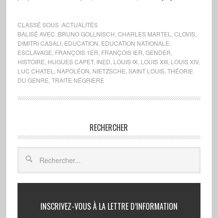
CLASSÉ SOUS :
ACTUALITÉS
BALISÉ AVEC :
BRUNO GOLLNISCH
,
CHARLES MARTEL
,
CLOVIS
,
DIMITRI CASALI
,
EDUCATION
,
EDUCATION NATIONALE
,
ESCLAVAGE
,
FRANÇOIS 1ER
,
FRANÇOIS IER
,
GENDER
,
HISTOIRE
,
HUGUES CAPET
,
INED
,
LOUIS IX
,
LOUIS XIII
,
LOUIS XIV
,
LUC CHATEL
,
NAPOLÉON
,
NIETZSCHE
,
SAINT LOUIS
,
THÉORIE
DU GENRE
,
TRAITE NÉGRIÈRE
RECHERCHER
INSCRIVEZ-VOUS À LA LETTRE D’INFORMATION