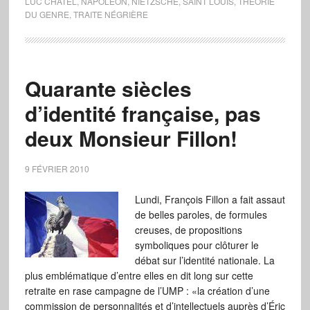
LUC CHATEL
,
NAPOLÉON
,
NIETZSCHE
,
SAINT LOUIS
,
THÉORIE
DU GENRE
,
TRAITE NÉGRIÈRE
Quarante siècles
d’identité française, pas
deux Monsieur Fillon!
9 FÉVRIER 2010
Lundi, François Fillon a fait assaut
de belles paroles, de formules
creuses, de propositions
symboliques pour clôturer le
débat sur l’identité nationale. La
plus emblématique d’entre elles en dit long sur cette
retraite en rase campagne de l’UMP : «la création d’une
commission de personnalités et d’intellectuels auprès d’Éric