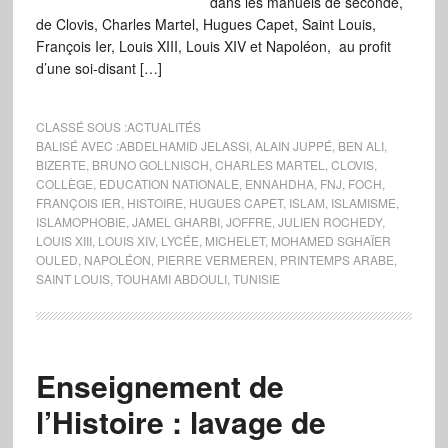
dans les manuels de seconde,
de Clovis, Charles Martel, Hugues Capet, Saint Louis,
François Ier, Louis XIII, Louis XIV et Napoléon, au profit
d’une soi-disant […]
CLASSÉ SOUS :
ACTUALITÉS
BALISÉ AVEC :
ABDELHAMID JELASSI
,
ALAIN JUPPÉ
,
BEN ALI
,
BIZERTE
,
BRUNO GOLLNISCH
,
CHARLES MARTEL
,
CLOVIS
,
COLLÈGE
,
EDUCATION NATIONALE
,
ENNAHDHA
,
FNJ
,
FOCH
,
FRANÇOIS IER
,
HISTOIRE
,
HUGUES CAPET
,
ISLAM
,
ISLAMISME
,
ISLAMOPHOBIE
,
JAMEL GHARBI
,
JOFFRE
,
JULIEN ROCHEDY
,
LOUIS XIII
,
LOUIS XIV
,
LYCÉE
,
MICHELET
,
MOHAMED SGHAÏER
OULED
,
NAPOLÉON
,
PIERRE VERMEREN
,
PRINTEMPS ARABE
,
SAINT LOUIS
,
TOUHAMI ABDOULI
,
TUNISIE
Enseignement de
l’Histoire : lavage de