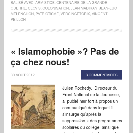
BALISÉ AVEC :
ARMISTICE
,
CENTENAIRE DE LA GRANDE
GUERRE
,
CLOVIS
,
COLONISATION
,
JEAN MADIRAN
,
JEAN-LUC
MÉLENCHON
,
PATRIOTISME
,
VERCINGÉTORIX
,
VINCENT
PEILLON
« Islamophobie »? Pas de
ça chez nous!
30 AOÛT 2012
3 COMMENTAIRES
Julien Rochedy, Directeur du
Front National de la Jeunesse,
a publié hier fort à propos un
communiqué dans lequel il
s’insurge qu’après la
suppression « des programmes
scolaires du collège, ainsi que