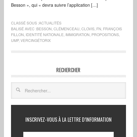
Besson », qui « devra suivre l’application […]
CLASSÉ SOUS :
ACTUALITÉS
BALISÉ AVEC :
BESSON
,
CLÉMENCEAU
,
CLOVIS
,
FN
,
FRANÇOIS
FILLON
,
IDENTITÉ NATIONALE
,
IMMIGRATION
,
PROPOSITIONS
,
UMP
,
VERCINGÉTORIX
RECHERCHER
INSCRIVEZ-VOUS À LA LETTRE D’INFORMATION