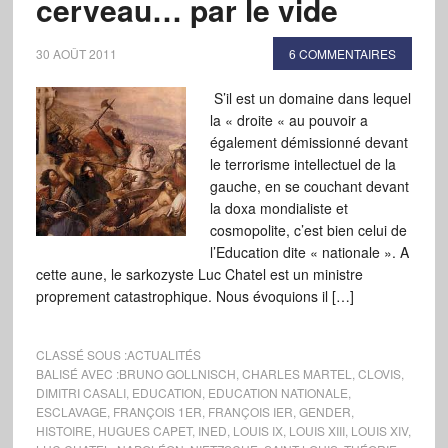
cerveau… par le vide
30 AOÛT 2011
6 COMMENTAIRES
S’il est un domaine dans lequel
la « droite « au pouvoir a
également démissionné devant
le terrorisme intellectuel de la
gauche, en se couchant devant
la doxa mondialiste et
cosmopolite, c’est bien celui de
l’Education dite « nationale ». A
cette aune, le sarkozyste Luc Chatel est un ministre
proprement catastrophique. Nous évoquions il […]
CLASSÉ SOUS :
ACTUALITÉS
BALISÉ AVEC :
BRUNO GOLLNISCH
,
CHARLES MARTEL
,
CLOVIS
,
DIMITRI CASALI
,
EDUCATION
,
EDUCATION NATIONALE
,
ESCLAVAGE
,
FRANÇOIS 1ER
,
FRANÇOIS IER
,
GENDER
,
HISTOIRE
,
HUGUES CAPET
,
INED
,
LOUIS IX
,
LOUIS XIII
,
LOUIS XIV
,