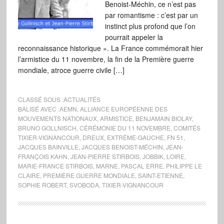
Benoist-Méchin, ce n’est pas
par romantisme : c’est par un
instinct plus profond que l’on
pourrait appeler la
reconnaissance historique ». La France commémorait hier
l’armistice du 11 novembre, la fin de la Première guerre
mondiale, atroce guerre civile […]
CLASSÉ SOUS :
ACTUALITÉS
BALISÉ AVEC :
AEMN
,
ALLIANCE EUROPÉENNE DES
MOUVEMENTS NATIONAUX
,
ARMISTICE
,
BENJAMAIN BIOLAY
,
BRUNO GOLLNISCH
,
CÉRÉMONIE DU 11 NOVEMBRE
,
COMITÉS
TIXIER-VIGNANCOUR
,
DREUX
,
EXTRÊME-GAUCHE
,
FN 51
,
JACQUES BAINVILLE
,
JACQUES BENOIST-MÉCHIN
,
JEAN-
FRANÇOIS KAHN
,
JEAN-PIERRE STIRBOIS
,
JOBBIK
,
LOIRE
,
MARIE-FRANCE STIRBOIS
,
MARNE
,
PASCAL ERRE
,
PHILIPPE LE
CLAIRE
,
PREMIÈRE GUERRE MONDIALE
,
SAINT-ETIENNE
,
SOPHIE ROBERT
,
SVOBODA
,
TIXIER-VIGNANCOUR