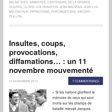
BALISÉ AVEC :
ARMISTICE
,
CENTENAIRE DE LA GRANDE
GUERRE
,
CLOVIS
,
COLONISATION
,
JEAN MADIRAN
,
JEAN-LUC
MÉLENCHON
,
PATRIOTISME
,
VERCINGÉTORIX
,
VINCENT
PEILLON
Insultes, coups,
provocations,
diffamations… : un 11
novembre mouvementé
12 NOVEMBRE 2012
7 COMMENTAIRES
« Si les nations glorifient la
mémoire de ceux qui sont
morts sur les champs de
bataille relevait Jacques