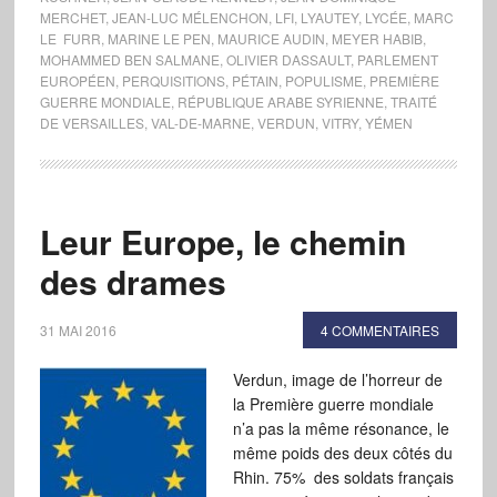
MERCHET
,
JEAN-LUC MÉLENCHON
,
LFI
,
LYAUTEY
,
LYCÉE
,
MARC
LE FURR
,
MARINE LE PEN
,
MAURICE AUDIN
,
MEYER HABIB
,
MOHAMMED BEN SALMANE
,
OLIVIER DASSAULT
,
PARLEMENT
EUROPÉEN
,
PERQUISITIONS
,
PÉTAIN
,
POPULISME
,
PREMIÈRE
GUERRE MONDIALE
,
RÉPUBLIQUE ARABE SYRIENNE
,
TRAITÉ
DE VERSAILLES
,
VAL-DE-MARNE
,
VERDUN
,
VITRY
,
YÉMEN
Leur Europe, le chemin
des drames
31 MAI 2016
4 COMMENTAIRES
Verdun, image de l’horreur de
la Première guerre mondiale
n’a pas la même résonance, le
même poids des deux côtés du
Rhin. 75% des soldats français