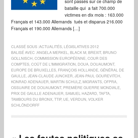
sont passés sur ce champ de
bataille qui a fait 700.000
victimes en dix mois : 163.000
Français et 143.000 Allemands tués et disparus 216.000
Français et 190.000 Allemands […]
CLASSÉ SOUS :
ACTUALITÉS
,
LÉGISLATIVES 2012
BALISÉ AVEC :
ANGELA MERKEL
,
BLACK M
,
BREXIT
,
BRUNO
GOLLNISCH
,
COMMISSION EUROPÉENNE
,
COUR DES
COMPTES
,
COÛT DE L'IMMIGRATION
,
DOUA
,
DOUAUMONT
,
EUROPE DE BRUXELLES
,
FRANÇOIS HOLLANDE
,
GÉNÉRAL DE
GAULLE
,
JEAN-CLAUDE JUNCKER
,
JEAN-PAUL GOUREVITCH
,
KONRAD ADENAUER
,
MARTIN SCHULZ
,
MIGRANTS
,
OFPRA
,
OSSUAIRE DE DOUAUMONT
,
PREMIÈRE GUERRE MONDIALE
,
PRIX DE GAULLE ADENAUER
,
SAMUEL HAZARD
,
TAFTA
,
TAMBOURS DU BRONX
,
TTIP
,
UE
,
VERDUN
,
VOLKER
SCHLÖNDORFF
« Les fautes politiques se