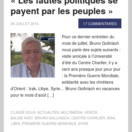
payent par les peuples »
26 JUILLET 2014
17 COMMENTAIRES
Pour ce dernier entretien du
mois de juillet, Bruno Gollnisch
nous parle des sujets suivants :
visite amicale à l’Université
d’été du Centre Charlier, il y a
cent ans presque jour pour jour
: la Première Guerre Mondiale,
solidarité avec les chrétiens
d’Orient : Irak, Libye, Syrie… Bruno Gollnisch en vacances
pour le mois d’août […]
CLASSÉ SOUS :
ACTUALITÉS
,
MULTIMÉDIA
,
VIDÉOS
BALISÉ AVEC :
BRUNO GOLLNISCH
,
CENTRE CHARLIER
,
IRAK
,
LIBYE
,
PREMIÈRE GUERRE MONDIALE
,
SYRIE