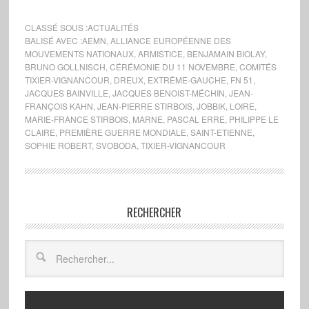
CLASSÉ SOUS :
ACTUALITÉS
BALISÉ AVEC :
AEMN
,
ALLIANCE EUROPÉENNE DES
MOUVEMENTS NATIONAUX
,
ARMISTICE
,
BENJAMAIN BIOLAY
,
BRUNO GOLLNISCH
,
CÉRÉMONIE DU 11 NOVEMBRE
,
COMITÉS
TIXIER-VIGNANCOUR
,
DREUX
,
EXTRÊME-GAUCHE
,
FN 51
,
JACQUES BAINVILLE
,
JACQUES BENOIST-MÉCHIN
,
JEAN-
FRANÇOIS KAHN
,
JEAN-PIERRE STIRBOIS
,
JOBBIK
,
LOIRE
,
MARIE-FRANCE STIRBOIS
,
MARNE
,
PASCAL ERRE
,
PHILIPPE LE
CLAIRE
,
PREMIÈRE GUERRE MONDIALE
,
SAINT-ETIENNE
,
SOPHIE ROBERT
,
SVOBODA
,
TIXIER-VIGNANCOUR
RECHERCHER