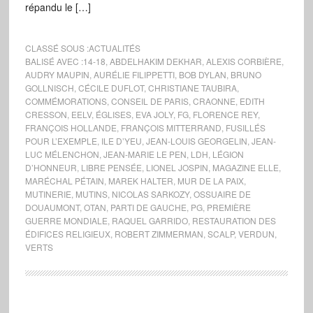
répandu le […]
CLASSÉ SOUS :
ACTUALITÉS
BALISÉ AVEC :
14-18
,
ABDELHAKIM DEKHAR
,
ALEXIS CORBIÈRE
,
AUDRY MAUPIN
,
AURÉLIE FILIPPETTI
,
BOB DYLAN
,
BRUNO
GOLLNISCH
,
CÉCILE DUFLOT
,
CHRISTIANE TAUBIRA
,
COMMÉMORATIONS
,
CONSEIL DE PARIS
,
CRAONNE
,
EDITH
CRESSON
,
EELV
,
ÉGLISES
,
EVA JOLY
,
FG
,
FLORENCE REY
,
FRANÇOIS HOLLANDE
,
FRANÇOIS MITTERRAND
,
FUSILLÉS
POUR L’EXEMPLE
,
ILE D’YEU
,
JEAN-LOUIS GEORGELIN
,
JEAN-
LUC MÉLENCHON
,
JEAN-MARIE LE PEN
,
LDH
,
LÉGION
D’HONNEUR
,
LIBRE PENSÉE
,
LIONEL JOSPIN
,
MAGAZINE ELLE
,
MARÉCHAL PÉTAIN
,
MAREK HALTER
,
MUR DE LA PAIX
,
MUTINERIE
,
MUTINS
,
NICOLAS SARKOZY
,
OSSUAIRE DE
DOUAUMONT
,
OTAN
,
PARTI DE GAUCHE
,
PG
,
PREMIÈRE
GUERRE MONDIALE
,
RAQUEL GARRIDO
,
RESTAURATION DES
ÉDIFICES RELIGIEUX
,
ROBERT ZIMMERMAN
,
SCALP
,
VERDUN
,
VERTS