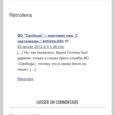
Rétroliens
ВО “Свобода” – анатомия лжи. С
картинками. | antivos.info
dit :
23 janvier 2013 à 9 h 38 min
[…] Но, как оказалось, Бруно Голниш был
удивлен только в глазах пресс-службы ВО
«Свобода», потому что в своем блоге он
пишет: […]
Répondre
LAISSER UN COMMENTAIRE