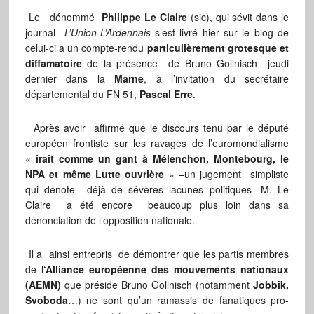
Le dénommé
Philippe Le Claire
(sic), qui sévit dans le
journal
L’Union-L’Ardennais
s’est livré hier sur le blog de
celui-ci a un compte-rendu
particulièrement grotesque et
diffamatoire
de la présence de Bruno Gollnisch jeudi
dernier dans la
Marne
, à l’invitation du secrétaire
départemental du FN 51,
Pascal Erre
.
Après avoir affirmé que le discours tenu par le député
européen frontiste sur les ravages de l’euromondialisme
«
irait comme un gant à Mélenchon, Montebourg, le
NPA et même Lutte ouvrière
» –un jugement simpliste
qui dénote déjà de sévères lacunes politiques- M. Le
Claire a été encore beaucoup plus loin dans sa
dénonciation de l’opposition nationale.
Il a ainsi entrepris de démontrer que les partis membres
de l
‘Alliance européenne des mouvements nationaux
(AEMN)
que préside Bruno Gollnisch (notamment
Jobbik,
Svoboda
…) ne sont qu’un ramassis de fanatiques pro-