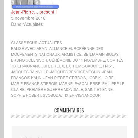
Jean-Pierre… présent !
5 novembre 2018
Dans "Actualités"
CLASSÉ SOUS :
ACTUALITÉS
BALISÉ AVEC :
AEMN
,
ALLIANCE EUROPÉENNE DES
MOUVEMENTS NATIONAUX
,
ARMISTICE
,
BENJAMAIN BIOLAY
,
BRUNO GOLLNISCH
,
CÉRÉMONIE DU 11 NOVEMBRE
,
COMITÉS
TIXIER-VIGNANCOUR
,
DREUX
,
EXTRÊME-GAUCHE
,
FN 51
,
JACQUES BAINVILLE
,
JACQUES BENOIST-MÉCHIN
,
JEAN-
FRANÇOIS KAHN
,
JEAN-PIERRE STIRBOIS
,
JOBBIK
,
LOIRE
,
MARIE-FRANCE STIRBOIS
,
MARNE
,
PASCAL ERRE
,
PHILIPPE LE
CLAIRE
,
PREMIÈRE GUERRE MONDIALE
,
SAINT-ETIENNE
,
SOPHIE ROBERT
,
SVOBODA
,
TIXIER-VIGNANCOUR
COMMENTAIRES