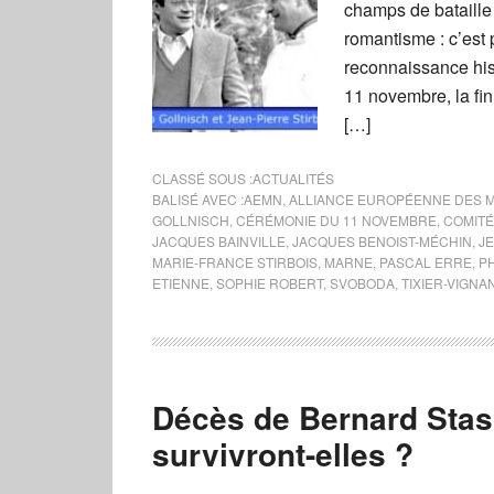
champs de bataille
romantisme : c’est 
reconnaissance his
11 novembre, la fin
[…]
CLASSÉ SOUS :
ACTUALITÉS
BALISÉ AVEC :
AEMN
,
ALLIANCE EUROPÉENNE DES 
GOLLNISCH
,
CÉRÉMONIE DU 11 NOVEMBRE
,
COMITÉ
JACQUES BAINVILLE
,
JACQUES BENOIST-MÉCHIN
,
J
MARIE-FRANCE STIRBOIS
,
MARNE
,
PASCAL ERRE
,
PH
ETIENNE
,
SOPHIE ROBERT
,
SVOBODA
,
TIXIER-VIGN
Décès de Bernard Stasi
survivront-elles ?