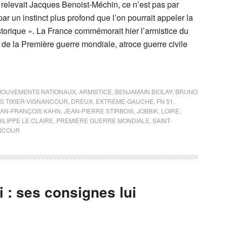
 relevait Jacques Benoist-Méchin, ce n’est pas par
par un instinct plus profond que l’on pourrait appeler la
torique ». La France commémorait hier l’armistice du
 de la Première guerre mondiale, atroce guerre civile
MOUVEMENTS NATIONAUX
,
ARMISTICE
,
BENJAMAIN BIOLAY
,
BRUNO
S TIXIER-VIGNANCOUR
,
DREUX
,
EXTRÊME-GAUCHE
,
FN 51
,
EAN-FRANÇOIS KAHN
,
JEAN-PIERRE STIRBOIS
,
JOBBIK
,
LOIRE
,
ILIPPE LE CLAIRE
,
PREMIÈRE GUERRE MONDIALE
,
SAINT-
ANCOUR
 : ses consignes lui