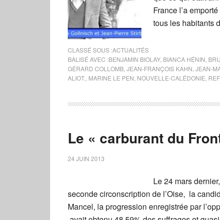
France l’a emporté
tous les habitants 
CLASSÉ SOUS :
ACTUALITÉS
BALISÉ AVEC :
BENJAMIN BIOLAY
,
BIANCA HÉNIN
,
BRU
GÉRARD COLLOMB
,
JEAN-FRANÇOIS KAHN
,
JEAN-MA
ALIOT.
,
MARINE LE PEN
,
NOUVELLE-CALÉDONIE
,
RE
Le « carburant du Front
24 JUIN 2013
Le 24 mars dernier
seconde circonscription de l’Oise, la candid
Mancel, la progression enregistrée par l’opp
avait obtenu 48,59% des suffrages et quasi