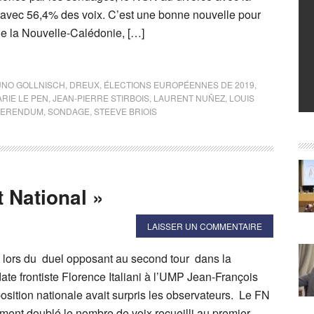
 avec 56,4% des voix. C’est une bonne nouvelle pour
de la Nouvelle-Calédonie, […]
NO GOLLNISCH
,
DREUX
,
ÉLECTIONS EUROPÉENNES DE 2019
,
RIE LE PEN
,
JEAN-PIERRE STIRBOIS
,
LAURENT NUÑEZ
,
LOUIS
FERENDUM
,
SONDAGE
,
STEEVE BRIOIS
 National »
LAISSER UN COMMENTAIRE
, lors du duel opposant au second tour dans la
ate frontiste Florence Italiani à l’UMP Jean-François
osition nationale avait surpris les observateurs. Le FN
ment doublé le nombre de voix recueilli au premier