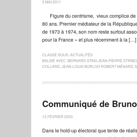
5 MAI 2011
Figure du centrisme, vieux complice de S
80 ans. Premier médiateur de la République
de 1973 à 1974, son nom reste surtout asso
pour la France » et plus récemment à la […]
CLASSÉ SOUS :
ACTUALITÉS
BALISÉ AVEC :
BERNARD STASI JEAN-PIERRE STIRBO
COLLARD
,
JEAN-LOUIS BORLOO ROBERT MÉNARD
,
Communiqué de Bruno 
12 FÉVRIER 2003
Dans le hold-up électoral que tente de réali