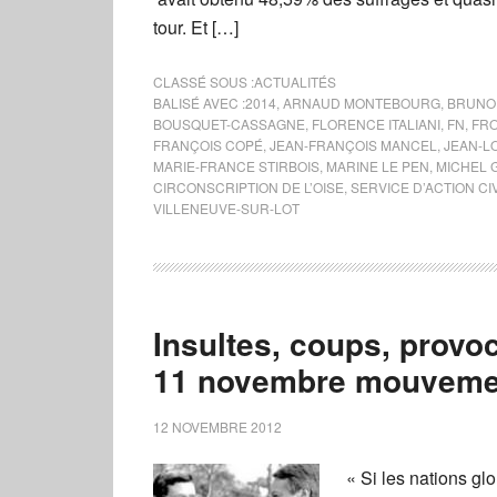
tour. Et […]
CLASSÉ SOUS :
ACTUALITÉS
BALISÉ AVEC :
2014
,
ARNAUD MONTEBOURG
,
BRUNO
BOUSQUET-CASSAGNE
,
FLORENCE ITALIANI
,
FN
,
FRO
FRANÇOIS COPÉ
,
JEAN-FRANÇOIS MANCEL
,
JEAN-L
MARIE-FRANCE STIRBOIS
,
MARINE LE PEN
,
MICHEL 
CIRCONSCRIPTION DE L’OISE
,
SERVICE D’ACTION CI
VILLENEUVE-SUR-LOT
Insultes, coups, provo
11 novembre mouveme
12 NOVEMBRE 2012
« Si les nations gl