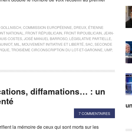
 GOLLNISCH
,
COMMISSION EUROPÉENNE
,
DREUX
,
ÉTIENNE
NT NATIONAL
,
FRONT RÉPUBLICAIN
,
FRONT RIPOUBLICAIN
,
JEAN-
OUIS COSTES
,
JOSÉ MANUEL BARROSO
,
LÉGISLATIVE PARTIELLE
,
GUINIOT
,
MIL
,
MOUVEMENT INITIATIVE ET LIBERTÉ
,
SAC
,
SECONDE
VIQUE
,
TROISIÈME CIRCONSCRIPTION DU LOT-ET-GARONNE
,
UMP
,
cations, diffamations… : un
nté
un
7 COMMENTAIRES
orifient la mémoire de ceux qui sont morts sur les