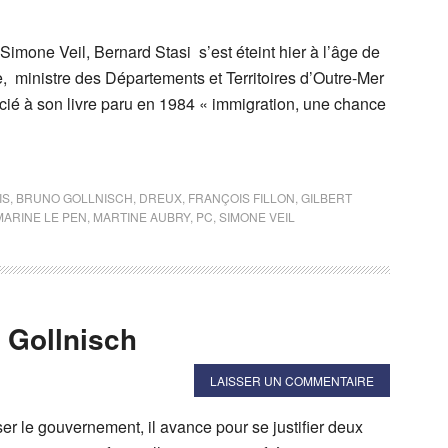
imone Veil, Bernard Stasi s’est éteint hier à l’âge de
, ministre des Départements et Territoires d’Outre-Mer
cié à son livre paru en 1984 « immigration, une chance
IS
,
BRUNO GOLLNISCH
,
DREUX
,
FRANÇOIS FILLON
,
GILBERT
MARINE LE PEN
,
MARTINE AUBRY
,
PC
,
SIMONE VEIL
Gollnisch
LAISSER UN COMMENTAIRE
ser le gouvernement, il avance pour se justifier deux