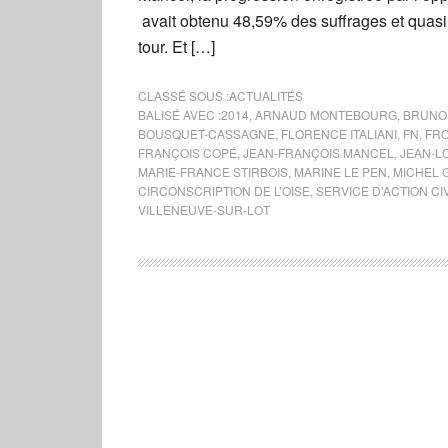
avait obtenu 48,59% des suffrages et quasi
tour. Et […]
CLASSÉ SOUS :
ACTUALITÉS
BALISÉ AVEC :
2014
,
ARNAUD MONTEBOURG
,
BRUNO
BOUSQUET-CASSAGNE
,
FLORENCE ITALIANI
,
FN
,
FRO
FRANÇOIS COPÉ
,
JEAN-FRANÇOIS MANCEL
,
JEAN-L
MARIE-FRANCE STIRBOIS
,
MARINE LE PEN
,
MICHEL 
CIRCONSCRIPTION DE L’OISE
,
SERVICE D’ACTION CI
VILLENEUVE-SUR-LOT