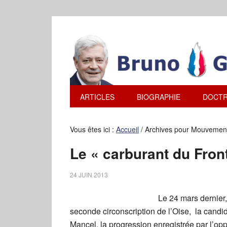
ARTICLES
BIOGRAPHIE
DOCTR
Vous êtes ici :
Accueil
/
Archives pour Mouvement in
Le « carburant du Front
24 JUIN 2013
Le 24 mars dernier
seconde circonscription de l’Oise, la candid
Mancel, la progression enregistrée par l’opp