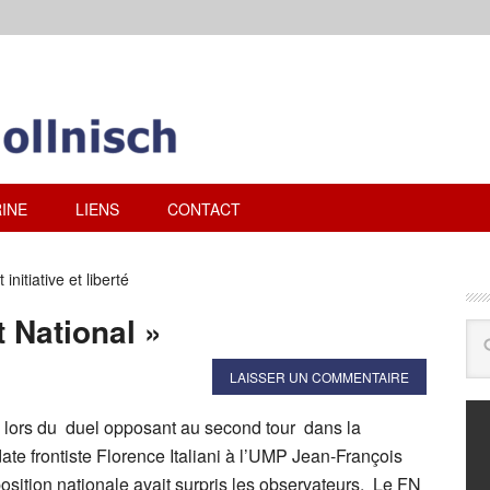
INE
LIENS
CONTACT
itiative et liberté
 National »
LAISSER UN COMMENTAIRE
, lors du duel opposant au second tour dans la
ate frontiste Florence Italiani à l’UMP Jean-François
osition nationale avait surpris les observateurs. Le FN