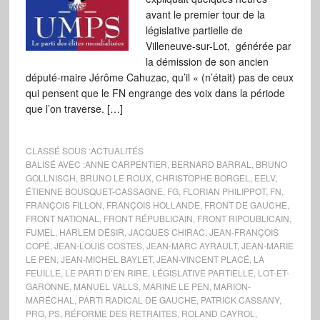
avant le premier tour de la
législative partielle de
Villeneuve-sur-Lot, générée par
la démission de son ancien
député-maire Jérôme Cahuzac, qu’il « (n’était) pas de ceux
qui pensent que le FN engrange des voix dans la période
que l’on traverse. […]
CLASSÉ SOUS :
ACTUALITÉS
BALISÉ AVEC :
ANNE CARPENTIER
,
BERNARD BARRAL
,
BRUNO
GOLLNISCH
,
BRUNO LE ROUX
,
CHRISTOPHE BORGEL
,
EELV
,
ÉTIENNE BOUSQUET-CASSAGNE
,
FG
,
FLORIAN PHILIPPOT
,
FN
,
FRANÇOIS FILLON
,
FRANÇOIS HOLLANDE
,
FRONT DE GAUCHE
,
FRONT NATIONAL
,
FRONT RÉPUBLICAIN
,
FRONT RIPOUBLICAIN
,
FUMEL
,
HARLEM DÉSIR
,
JACQUES CHIRAC
,
JEAN-FRANÇOIS
COPÉ
,
JEAN-LOUIS COSTES
,
JEAN-MARC AYRAULT
,
JEAN-MARIE
LE PEN
,
JEAN-MICHEL BAYLET
,
JEAN-VINCENT PLACÉ
,
LA
FEUILLE
,
LE PARTI D’EN RIRE
,
LÉGISLATIVE PARTIELLE
,
LOT-ET-
GARONNE
,
MANUEL VALLS
,
MARINE LE PEN
,
MARION-
MARÉCHAL
,
PARTI RADICAL DE GAUCHE
,
PATRICK CASSANY
,
PRG
,
PS
,
RÉFORME DES RETRAITES
,
ROLAND CAYROL
,