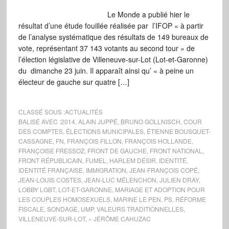
Le Monde a publié hier le
résultat d’une étude fouillée réalisée par l’IFOP « à partir
de l’analyse systématique des résultats de 149 bureaux de
vote, représentant 37 143 votants au second tour » de
l’élection législative de Villeneuve-sur-Lot (Lot-et-Garonne)
du dimanche 23 juin. Il apparaît ainsi qu’ « à peine un
électeur de gauche sur quatre […]
CLASSÉ SOUS :
ACTUALITÉS
BALISÉ AVEC :
2014
,
ALAIN JUPPÉ
,
BRUNO GOLLNISCH
,
COUR
DES COMPTES
,
ÉLECTIONS MUNICIPALES
,
ÉTIENNE BOUSQUET-
CASSAGNE
,
FN
,
FRANÇOIS FILLON
,
FRANÇOIS HOLLANDE
,
FRANÇOISE FRESSOZ
,
FRONT DE GAUCHE
,
FRONT NATIONAL
,
FRONT RÉPUBLICAIN
,
FUMEL
,
HARLEM DÉSIR
,
IDENTITÉ
,
IDENTITÉ FRANÇAISE
,
IMMIGRATION
,
JEAN-FRANÇOIS COPÉ
,
JEAN-LOUIS COSTES
,
JEAN-LUC MÉLENCHON
,
JULIEN DRAY
,
LOBBY LGBT
,
LOT-ET-GARONNE
,
MARIAGE ET ADOPTION POUR
LES COUPLES HOMOSEXUELS
,
MARINE LE PEN
,
PS
,
RÉFORME
FISCALE
,
SONDAGE
,
UMP
,
VALEURS TRADITIONNELLES
,
VILLENEUVE-SUR-LOT
,
» JÉRÔME CAHUZAC