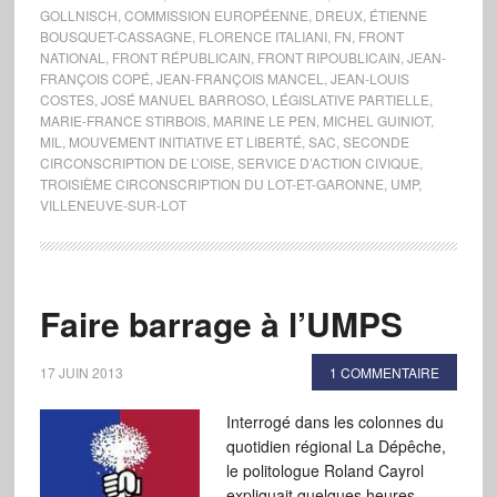
GOLLNISCH
,
COMMISSION EUROPÉENNE
,
DREUX
,
ÉTIENNE
BOUSQUET-CASSAGNE
,
FLORENCE ITALIANI
,
FN
,
FRONT
NATIONAL
,
FRONT RÉPUBLICAIN
,
FRONT RIPOUBLICAIN
,
JEAN-
FRANÇOIS COPÉ
,
JEAN-FRANÇOIS MANCEL
,
JEAN-LOUIS
COSTES
,
JOSÉ MANUEL BARROSO
,
LÉGISLATIVE PARTIELLE
,
MARIE-FRANCE STIRBOIS
,
MARINE LE PEN
,
MICHEL GUINIOT
,
MIL
,
MOUVEMENT INITIATIVE ET LIBERTÉ
,
SAC
,
SECONDE
CIRCONSCRIPTION DE L’OISE
,
SERVICE D’ACTION CIVIQUE
,
TROISIÈME CIRCONSCRIPTION DU LOT-ET-GARONNE
,
UMP
,
VILLENEUVE-SUR-LOT
Faire barrage à l’UMPS
17 JUIN 2013
1 COMMENTAIRE
Interrogé dans les colonnes du
quotidien régional La Dépêche,
le politologue Roland Cayrol
expliquait quelques heures