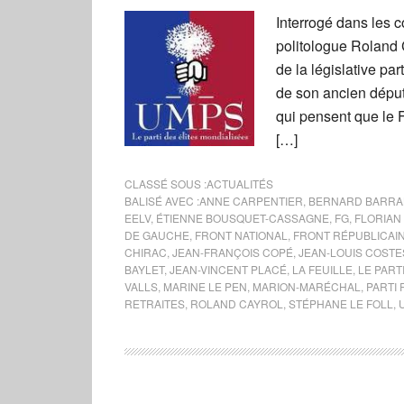
Interrogé dans les 
politologue Roland 
de la législative pa
de son ancien déput
qui pensent que le 
[…]
CLASSÉ SOUS :
ACTUALITÉS
BALISÉ AVEC :
ANNE CARPENTIER
,
BERNARD BARRA
EELV
,
ÉTIENNE BOUSQUET-CASSAGNE
,
FG
,
FLORIAN 
DE GAUCHE
,
FRONT NATIONAL
,
FRONT RÉPUBLICAI
CHIRAC
,
JEAN-FRANÇOIS COPÉ
,
JEAN-LOUIS COSTE
BAYLET
,
JEAN-VINCENT PLACÉ
,
LA FEUILLE
,
LE PART
VALLS
,
MARINE LE PEN
,
MARION-MARÉCHAL
,
PARTI
RETRAITES
,
ROLAND CAYROL
,
STÉPHANE LE FOLL
,