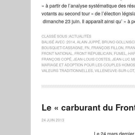
« à partir de l’analyse systématique des ré
votants au second tour » de l’élection légis
dimanche 23 juin. Il apparaît ainsi qu’ « à 
CLASSÉ SOUS :
ACTUALITÉS
BALISÉ AVEC :
2014
,
ALAIN JUPPÉ
,
BRUNO GOLLNISC
BOUSQUET-CASSAGNE
,
FN
,
FRANÇOIS FILLON
,
FRAN
FRONT NATIONAL
,
FRONT RÉPUBLICAIN
,
FUMEL
,
HAR
FRANÇOIS COPÉ
,
JEAN-LOUIS COSTES
,
JEAN-LUC 
MARIAGE ET ADOPTION POUR LES COUPLES HOMO
VALEURS TRADITIONNELLES
,
VILLENEUVE-SUR-LOT
Le « carburant du Front
24 JUIN 2013
Le 24 mars dernier