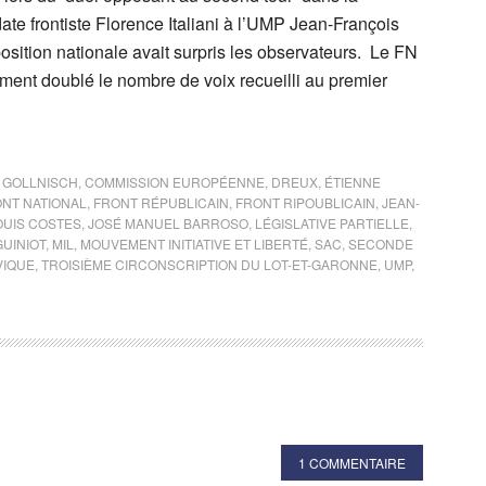
ate frontiste Florence Italiani à l’UMP Jean-François
osition nationale avait surpris les observateurs. Le FN
ment doublé le nombre de voix recueilli au premier
 GOLLNISCH
,
COMMISSION EUROPÉENNE
,
DREUX
,
ÉTIENNE
NT NATIONAL
,
FRONT RÉPUBLICAIN
,
FRONT RIPOUBLICAIN
,
JEAN-
OUIS COSTES
,
JOSÉ MANUEL BARROSO
,
LÉGISLATIVE PARTIELLE
,
GUINIOT
,
MIL
,
MOUVEMENT INITIATIVE ET LIBERTÉ
,
SAC
,
SECONDE
VIQUE
,
TROISIÈME CIRCONSCRIPTION DU LOT-ET-GARONNE
,
UMP
,
1 COMMENTAIRE