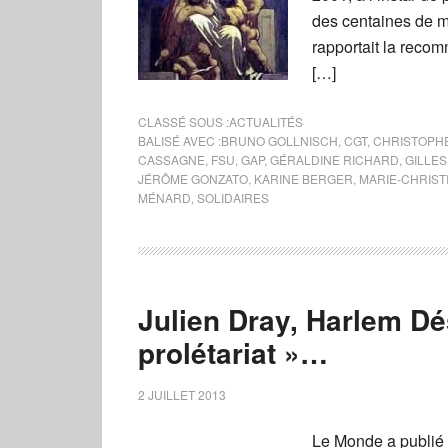
des centaines de mu
rapportait la reco
[…]
CLASSÉ SOUS :
ACTUALITÉS
BALISÉ AVEC :
BRUNO GOLLNISCH
,
CGT
,
CHRISTOPH
CASSAGNE
,
FSU
,
GAP
,
GÉRALDINE RICHARD
,
GILLES
JÉRÔME GONZATO
,
KARINE BERGER
,
MARIE-CHRIST
MÉNARD
,
SOLIDAIRES
Julien Dray, Harlem Dés
prolétariat »…
2 JUILLET 2013
Le Monde a publié h