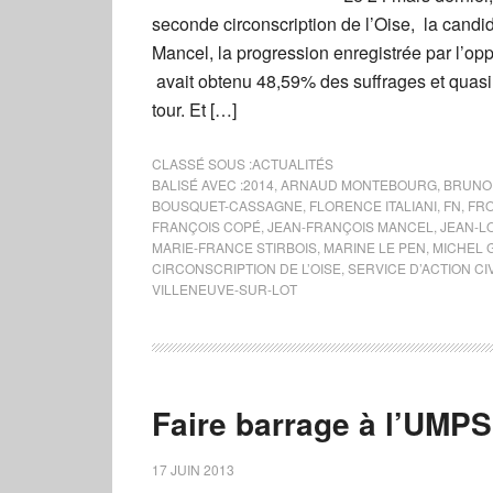
seconde circonscription de l’Oise, la candid
Mancel, la progression enregistrée par l’opp
avait obtenu 48,59% des suffrages et quasi
tour. Et […]
CLASSÉ SOUS :
ACTUALITÉS
BALISÉ AVEC :
2014
,
ARNAUD MONTEBOURG
,
BRUNO
BOUSQUET-CASSAGNE
,
FLORENCE ITALIANI
,
FN
,
FRO
FRANÇOIS COPÉ
,
JEAN-FRANÇOIS MANCEL
,
JEAN-L
MARIE-FRANCE STIRBOIS
,
MARINE LE PEN
,
MICHEL 
CIRCONSCRIPTION DE L’OISE
,
SERVICE D’ACTION CI
VILLENEUVE-SUR-LOT
Faire barrage à l’UMPS
17 JUIN 2013