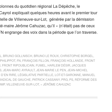
colonnes du quotidien régional La Dépêche, le
Cayrol expliquait quelques heures avant le premier tour
rtielle de Villeneuve-sur-Lot, générée par la démission
é-maire Jérôme Cahuzac, qu’il « (n’était) pas de ceux
FN engrange des voix dans la période que l’on traverse.
L
,
BRUNO GOLLNISCH
,
BRUNO LE ROUX
,
CHRISTOPHE BORGEL
,
PHILIPPOT
,
FN
,
FRANÇOIS FILLON
,
FRANÇOIS HOLLANDE
,
FRONT
N
,
FRONT RIPOUBLICAIN
,
FUMEL
,
HARLEM DÉSIR
,
JACQUES
S
,
JEAN-MARC AYRAULT
,
JEAN-MARIE LE PEN
,
JEAN-MICHEL
I D’EN RIRE
,
LÉGISLATIVE PARTIELLE
,
LOT-ET-GARONNE
,
MANUEL
 RADICAL DE GAUCHE
,
PATRICK CASSANY
,
PRG
,
PS
,
RÉFORME DES
UMP
,
VILLENEUVE-SUR-LOT
,
» JÉRÔME CAHUZAC