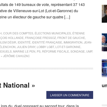
sultats de 149 bureaux de vote, représentant 37 143
lative de Villeneuve-sur-Lot (Lot-et-Garonne) du
peine un électeur de gauche sur quatre […]
H
,
COUR DES COMPTES
,
ÉLECTIONS MUNICIPALES
,
ÉTIENNE
ÇOIS HOLLANDE
,
FRANÇOISE FRESSOZ
,
FRONT DE GAUCHE
,
LEM DÉSIR
,
IDENTITÉ
,
IDENTITÉ FRANÇAISE
,
IMMIGRATION
,
JEAN-
MÉLENCHON
,
JULIEN DRAY
,
LOBBY LGBT
,
LOT-ET-GARONNE
,
SEXUELS
,
MARINE LE PEN
,
PS
,
RÉFORME FISCALE
,
SONDAGE
,
UMP
,
,
» JÉRÔME CAHUZAC
 National »
un
LAISSER UN COMMENTAIRE
, lors du duel opposant au second tour dans la