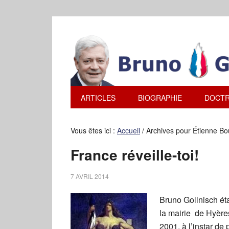
ARTICLES
BIOGRAPHIE
DOCTR
Vous êtes ici :
Accueil
/
Archives pour Étienne B
France réveille-toi!
7 AVRIL 2014
Bruno Gollnisch éta
la mairie de Hyère
2001, à l’instar de