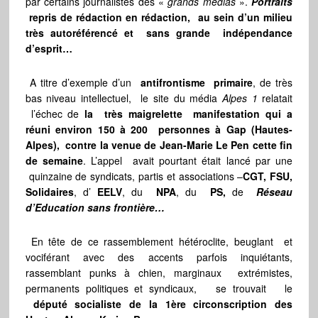
par certains journalistes des «
grands médias
».
Portraits
repris de rédaction en rédaction, au sein d’un milieu
très autoréférencé et sans grande indépendance
d’esprit…
A titre d’exemple d’un
antifrontisme primaire
, de très
bas niveau intellectuel, le site du média
Alpes 1
relatait
l’échec de
la très maigrelette manifestation qui a
réuni environ 150 à 200 personnes à Gap (Hautes-
Alpes), contre la venue de Jean-Marie Le Pen cette fin
de semaine
. L’appel avait pourtant était lancé par une
quinzaine de syndicats, partis et associations –
CGT, FSU,
Solidaires
, d’
EELV
, du
NPA
, du
PS,
de
Réseau
d’Education sans frontière…
En tête de ce rassemblement hétéroclite, beuglant et
vociférant avec des accents parfois inquiétants,
rassemblant punks à chien, marginaux extrémistes,
permanents politiques et syndicaux, se trouvait le
député socialiste de la 1ère circonscription des