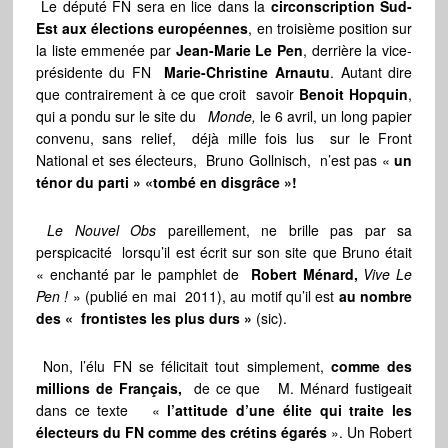
Le député FN sera en lice dans la
circonscription Sud-
Est aux élections européennes
, en troisième position sur
la liste emmenée par
Jean-Marie Le Pen
, derrière la vice-
présidente du FN
Marie-Christine Arnautu
. Autant dire
que contrairement à ce que croit savoir
Benoit Hopquin
,
qui a pondu sur le site du
Monde,
le 6 avril, un long papier
convenu, sans relief, déjà mille fois lus sur le Front
National et ses électeurs, Bruno Gollnisch, n’est pas «
un
ténor du parti » «tombé en disgrâce »!
Le Nouvel Obs
pareillement, ne brille pas par sa
perspicacité lorsqu’il est écrit sur son site que
Bruno était
« enchanté par le pamphlet de
Robert Ménard,
Vive Le
Pen !
» (publié en mai 2011), au motif qu’il est
au nombre
des « frontistes les plus durs »
(sic).
Non, l’élu FN se félicitait tout simplement,
comme des
millions de Français,
de ce que M. Ménard fustigeait
dans ce texte «
l’attitude d’une élite qui traite les
électeurs du FN comme des crétins égarés
». Un Robert