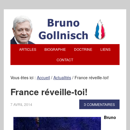
ARTICLES
BIOGRAPHIE
DOCTRINE
LIENS
CONTACT
Vous êtes ici :
Accueil
/
Actualités
/
France réveille-toi!
France réveille-toi!
7 AVRIL 2014
3 COMMENTAIRES
Bruno