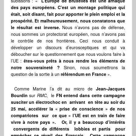
subissons : «
L’Europe de Bruxelles est une arnaque
des pays européens. C’est un montage politique qui
était, soit disant, fait pour apporter le plein emploi et la
prospérité. Et malheureusement, nous constatons que
le résultat est inverse.
Nous n’avons pas de défense,
nous sommes un protectorat européen, nous n’avons pas
le contrôle de nos frontières. Ceci nous conduit à
développer un discours d’eurosceptiques et qui va
déboucher sur le questionnement que nous voulons faire à
l’UE :
êtes-vous prêts à nous rendre les éléments de
notre souveraineté ?
Sinon, nous soumettrons la
question de la sortie à un
référendum en France
».
Comme Marine l’a dit au micro de
Jean-Jacques
Bourdin
sur
RMC,
le
FN entend dans cette campagne
susciter un électrochoc en arrivant en tête au soir du
25 mai, accélérer la « prise de conscience » de nos
compatriotes sur ce que « l’UE est en train de faire
vivre à notre pays ». Or, il y a beaucoup d’intérêts
convergents de différents lobbies et partis pour
empêcher ce réveil des Français. Cette campagne