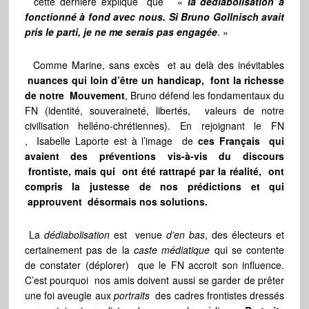
cette dernière explique que «
la dédiabolisation a
fonctionné à fond avec nous. Si Bruno Gollnisch avait
pris le parti, je ne me serais pas engagée
. »
Comme Marine, sans excès et au delà des inévitables
nuances qui loin d’être un handicap, font la richesse
de notre Mouvement
, Bruno défend les fondamentaux du
FN (identité, souveraineté, libertés, valeurs de notre
civilisation helléno-chrétiennes). En rejoignant le FN
, Isabelle Laporte est à l’image de
ces Français qui
avaient des préventions vis-à-vis du discours
frontiste, mais qui ont été rattrapé par la réalité, ont
compris la justesse de nos prédictions et qui
approuvent désormais nos solutions.
La
dédiabolisation
est venue
d’en bas
, des électeurs et
certainement pas de la
caste médiatique
qui se contente
de constater (déplorer) que le FN accroit son influence.
C’est pourquoi nos amis doivent aussi se garder de prêter
une foi aveugle aux
portraits
des cadres frontistes dressés