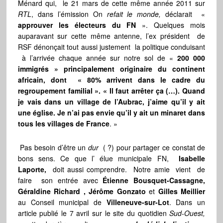
Ménard qui, le 21 mars de cette même année 2011 sur
RTL
, dans l’émission On
refait le monde,
déclarait «
approuver les électeurs du FN
». Quelques mois
auparavant sur cette même antenne, l’ex président de
RSF dénonçait tout aussi justement la politique conduisant
à l’arrivée chaque année sur notre sol de «
200 000
immigrés » principalement originaire du continent
africain, dont « 80% arrivent dans le cadre du
regroupement familial ». « Il faut arrêter ça (…). Quand
je vais dans un village de l’Aubrac, j’aime qu’il y ait
une église. Je n’ai pas envie qu’il y ait un minaret dans
tous les villages de France
. »
Pas besoin d’être un
dur
( ?) pour partager ce constat de
bons sens. Ce que l’ élue municipale FN,
Isabelle
Laporte,
doit aussi comprendre. Notre amie vient de
faire son entrée avec
Étienne Bousquet-Cassagne,
Géraldine Richard , Jérôme Gonzato
et
Gilles Meillier
au Conseil municipal de
Villeneuve-sur-Lot
. Dans un
article publié le 7 avril sur le site du quotidien
Sud-Ouest,